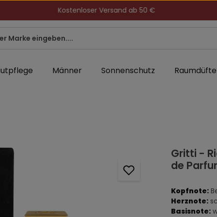
Kostenloser Versand ab 50 €
utpflege
Männer
Sonnenschutz
Raumdüfte
Gritti - R
de Parf
Kopfnote:
B
Herznote:
sc
Basisnote:
w