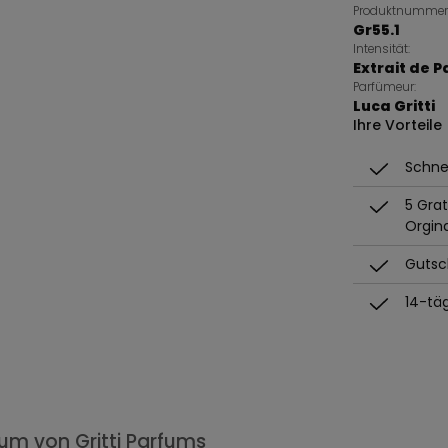
Produktnummer
Gr55.1
Intensität:
Extrait de 
Parfümeur:
Luca Gritti
Ihre Vorteile
Schnel
5 Gra
Orgin
Gutsch
14-tä
fum von Gritti Parfums