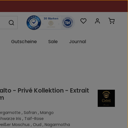
Du hast 0 Produkte au
Warenk
Gutscheine
Sale
Journal
ialto - Privé Kollektion - Extrait
um
ergamotte
,
Safran
,
Mango
hwarze Iris
,
Taif-Rose
eißer Moschus
,
Oud
,
Nagarmotha