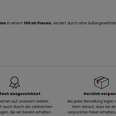
ums
in einem
100 ml Flacon
, verziert durch eine außergewöhnlich
fach ausgezeichnet
Herzlich verpac
xperten auf unserem Gebiet.
Bei jeder Bestellung legen w
ch auch durch die zahlreichen
Wert darauf, dass Sie ei
en, die wir bereits erhalten
verpacktes Paket erhalte