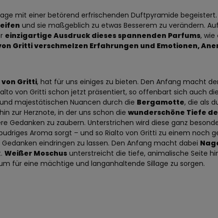
flage mit einer betörend erfrischenden Duftpyramide begeistert. 
eifen
und sie maßgeblich zu etwas Besserem zu verändern. Auf den
er
einzigartige Ausdruck dieses spannenden Parfums
, wie
 von Gritti verschmelzen Erfahrungen und Emotionen, An
von Gritti
, hat für uns einiges zu bieten. Den Anfang macht de
ialto von Gritti schon jetzt präsentiert, so offenbart sich auch di
en und majestätischen Nuancen durch die
Bergamotte
, die als
 hin zur Herznote, in der uns schon die
wunderschöne Tiefe de
sere Gedanken zu zaubern. Unterstrichen wird diese ganz besond
udriges Aroma sorgt – und so Rialto von Gritti zu einem noch ge
ere Gedanken eindringen zu lassen. Den Anfang macht dabei
Nag
t.
Weißer Moschus
unterstreicht die tiefe, animalische Seite h
, um für eine mächtige und langanhaltende Sillage zu sorgen.