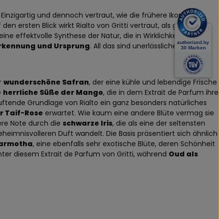
Einzigartig und dennoch vertraut, wie die frühere Ikone, die
 ersten Blick wirkt Rialto von Gritti vertraut, als gäbe es
 eine effektvolle Synthese der Natur, die in Wirklichkeit reich ist
erkennung und Ursprung
. All das sind unerlässliche Faktoren,
r
wunderschöne Safran
, der eine kühle und lebendige Frische
e
herrliche Süße der Mango
, die in dem Extrait de Parfum ihre
 duftende Grundlage von Rialto ein ganz besonders natürliches
r Taif-Rose
erwartet. Wie kaum eine andere Blüte vermag sie
ere Note durch die
schwarze Iris
, die als eine der seltensten
heimnisvolleren Duft wandelt. Die Basis präsentiert sich ähnlich
armotha
, eine ebenfalls sehr exotische Blüte, deren Schönheit
inter diesem Extrait de Parfum von Gritti, während
Oud als