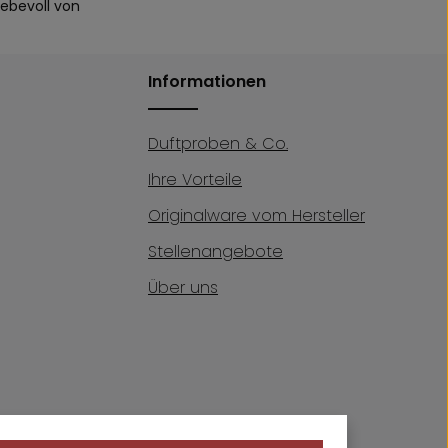
iebevoll von
Informationen
Duftproben & Co.
Ihre Vorteile
Originalware vom Hersteller
Stellenangebote
Über uns