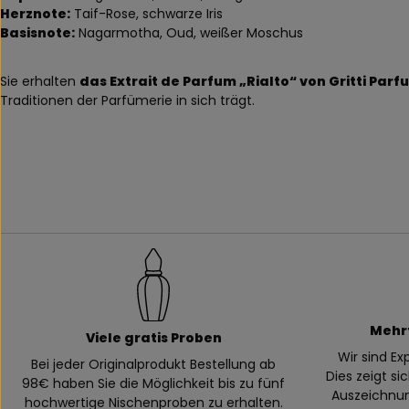
Herznote:
Taif-Rose, schwarze Iris
Basisnote:
Nagarmotha, Oud, weißer Moschus
Sie erhalten
das Extrait de Parfum „Rialto“ von Gritti Parf
Traditionen der Parfümerie in sich trägt.
Mehr
Viele gratis Proben
Wir sind E
Bei jeder Originalprodukt Bestellung ab
Dies zeigt si
98€ haben Sie die Möglichkeit bis zu fünf
Auszeichnung
hochwertige Nischenproben zu erhalten.