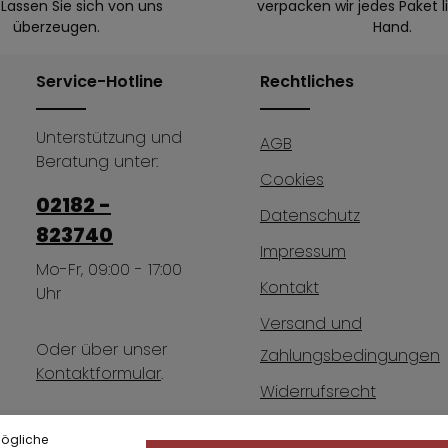
Lassen Sie sich von uns
verpacken wir jedes Paket l
überzeugen.
Hand.
Service-Hotline
Rechtliches
Unterstützung und
AGB
Beratung unter:
Cookies
02182 -
Datenschutz
823740
Impressum
Mo-Fr, 09:00 - 17:00
Kontakt
Uhr
Versand und
Oder über unser
Zahlungsbedingungen
Kontaktformular
.
Widerrufsrecht
mögliche