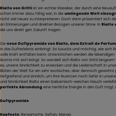
Rialto von Gritti
ist ein echter Klassiker, der durch eine Neuau
schon immer dazu fähig war, in die
umliegende Welt einzugr
nicht viel neues zu interpretieren. Doch dann präsentiert sich d
an Erinnerungen und direkten Bezügen unserer Sinne. In
Rialto
die uns direkt gen Zukunft tragen.
Die
neue Duftpyramide von Rialto, dem Extrait de Parfum 
in das Dufterlebnis einbringt. So luxuriös und mächtig, wie sich R
volle Kraft entfalten kann. Unterstrichen werden die lebendig
Aroma mit sich bringt. So wandelt sich Rialto von Gritti langsam
es, unsere Sinnlichkeit zu erwecken und die Leidenschaft in un
Blüten der Welt für ein sehr exotisches, aber dennoch gewohnt p
tiefgreifend und sinnlich, um ihre Nuancen noch tiefer in uns
und Sinnlichkeit Rialto einen balsamisch-weichen Hauch verleih
perfekte Abrundung
eine herrliche Energie in den Duft trägt
Duftpyramide
Kopfnote:
Bergamotte, Safran, Mango