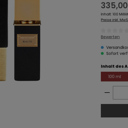
Regulärer Prei
335,00
Inhalt:
100 Millili
Preise inkl. Mw
Durchschnitt
Bewerten
Versandkos
Sofort verf
Inhalt des A
100 ml
Produkt