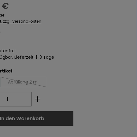
s:
 €
ter
St. zzgl. Versandkosten
liche Bewertung von 0 von 5 Sternen
tenfrei
ügbar, Lieferzeit: 1-3 Tage
auswählen
rtikel
Abfüllung 2 ml
(Diese Option ist zurzeit nicht verfügbar.)
 Anzahl: Gib den gewünschten Wert ei
In den Warenkorb