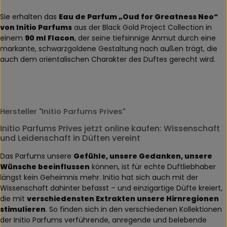
Sie erhalten das
Eau de Parfum „Oud for Greatness Neo“
von Initio Parfums
aus der Black Gold Project Collection in
einem
90 ml Flacon
, der seine tiefsinnige Anmut durch eine
markante, schwarzgoldene Gestaltung nach außen trägt, die
auch dem orientalischen Charakter des Duftes gerecht wird.
Hersteller "Initio Parfums Prives"
Initio Parfums Prives jetzt online kaufen: Wissenschaft
und Leidenschaft in Düften vereint
Das Parfums unsere
Gefühle, unsere Gedanken, unsere
Wünsche beeinflussen
können, ist für echte Duftliebhaber
längst kein Geheimnis mehr. Initio hat sich auch mit der
Wissenschaft dahinter befasst – und einzigartige Düfte kreiert,
die mit
verschiedensten Extrakten unsere Hirnregionen
stimulieren
. So finden sich in den verschiedenen Kollektionen
der Initio Parfums verführende, anregende und belebende