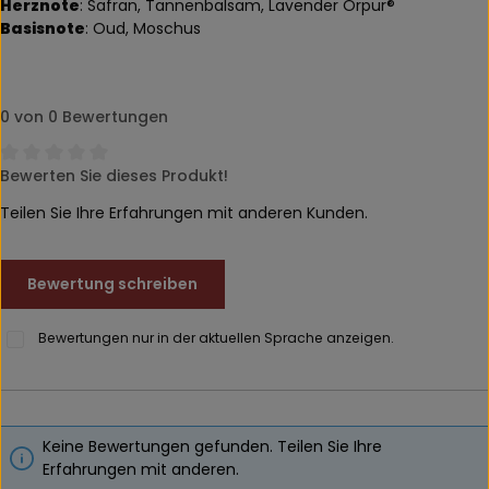
Herznote
: Safran, Tannenbalsam, Lavender Orpur®
Basisnote
: Oud, Moschus
0 von 0 Bewertungen
Bewerten Sie dieses Produkt!
Durchschnittliche Bewertung von 0 von 5 Sternen
Teilen Sie Ihre Erfahrungen mit anderen Kunden.
Bewertung schreiben
Bewertungen nur in der aktuellen Sprache anzeigen.
Keine Bewertungen gefunden. Teilen Sie Ihre
Erfahrungen mit anderen.