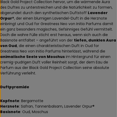
Black Gold Project Collection hervor, um die wärmende Aura
des Duftes zu unterstreichen und die Natürlichkeit zu formen,
abgerundet durch den synthetischen Duftstoff
Lavender
Orpur®
, der einen blumigen Lavendel-Duft in die Herznote
einbringt und Oud for Greatness Neo von Initio Parfums damit
ein ganz besonders magisches, tiefsinniges Gefühl vermittelt.
Doch die wahre Fülle sticht erst heraus, wenn sich auch die
Basisnote entfaltet – angeführt von der
tiefen, dunklen Aura
von Oud
, die einen charakteristischen Duft in Oud for
Greatness Neo von Initio Parfums hinterlässt, während die
animalische Seele von Moschus
im Hintergrund für einen
cremig-pudrigen Duft voller Reinheit sorgt, der dem Eau de
Parfum aus der Black Gold Project Collection seine absolute
Verführung verleiht.
Duftpyramide
Kopfnote
: Bergamotte
Herznote
: Safran, Tannenbalsam, Lavender Orpur®
Basisnote
: Oud, Moschus