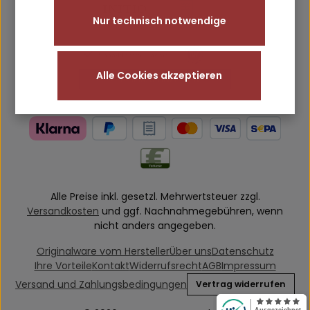
Nur technisch notwendige
Alle Cookies akzeptieren
Alle Preise inkl. gesetzl. Mehrwertsteuer zzgl.
Versandkosten
und ggf. Nachnahmegebühren, wenn
nicht anders angegeben.
Originalware vom Hersteller
Über uns
Datenschutz
Ihre Vorteile
Kontakt
Widerrufsrecht
AGB
Impressum
Versand und Zahlungsbedingungen
Vertrag widerrufen