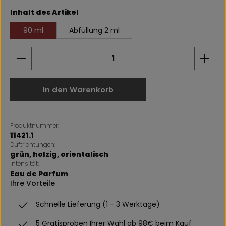
auswählen
Inhalt des Artikel
90 ml
Abfüllung 2 ml
Produkt Anzahl: Gib den gewünschten Wert ein 
In den Warenkorb
Produktnummer:
11421.1
Duftrichtungen:
grün
, holzig
, orientalisch
Intensität:
Eau de Parfum
Ihre Vorteile
Schnelle Lieferung (1 - 3 Werktage)
5 Gratisproben Ihrer Wahl ab 98€ beim Kauf