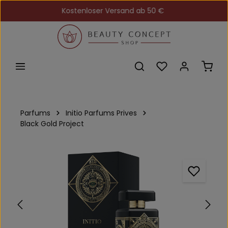
Kostenloser Versand ab 50 €
Zum Hauptinhalt springen
Du hast 0 Produkt
Ware
Parfums
Initio Parfums Prives
Black Gold Project
Bildergalerie überspringen