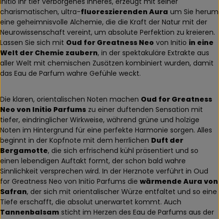
Initio Ihr tief verborgenes Inneres, erzeugt mit seiner
charismatischen, ultra-
fluoreszierenden Aura
um Sie herum
eine geheimnisvolle Alchemie, die die Kraft der Natur mit der
Neurowissenschaft vereint, um absolute Perfektion zu kreieren.
Lassen Sie sich mit
Oud for Greatness Neo
von Initio
in eine
Welt der Chemie zaubern
, in der spektakuläre Extrakte aus
aller Welt mit chemischen Zusätzen kombiniert wurden, damit
das Eau de Parfum wahre Gefühle weckt.
Die klaren, orientalischen Noten machen
Oud for Greatness
Neo von Initio Parfums
zu einer duftenden Sensation mit
tiefer, eindringlicher Wirkweise, während grüne und holzige
Noten im Hintergrund für eine perfekte Harmonie sorgen. Alles
beginnt in der Kopfnote mit dem herrlichen
Duft der
Bergamotte
, die sich erfrischend kühl präsentiert und so
einen lebendigen Auftakt formt, der schon bald wahre
Sinnlichkeit versprechen wird. In der Herznote verführt in Oud
for Greatness Neo von Initio Parfums die
wärmende Aura von
Safran
, der sich mit orientalischer Würze entfaltet und so eine
Tiefe erschafft, die absolut unerwartet kommt. Auch
Tannenbalsam
sticht im Herzen des Eau de Parfums aus der