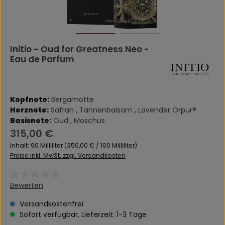
Initio - Oud for Greatness Neo -
Eau de Parfum
Kopfnote:
Bergamotte
Herznote:
Safran
,
Tannenbalsam
,
Lavender Orpur®
Basisnote:
Oud
,
Moschus
Regulärer Preis:
315,00 €
Inhalt:
90 Milliliter
(350,00 € / 100 Milliliter)
Preise inkl. MwSt. zzgl. Versandkosten
Durchschnittliche Bewertung von 0 von 5 Sternen
Bewerten
Versandkostenfrei
Sofort verfügbar, Lieferzeit: 1-3 Tage