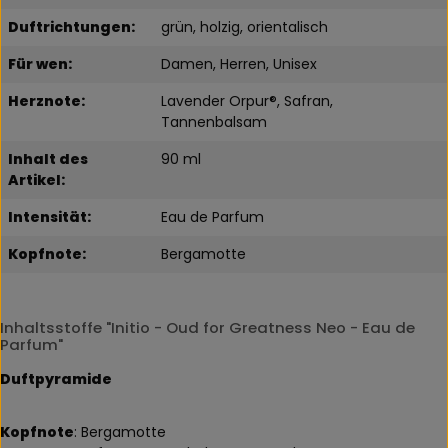
Duftrichtungen:
grün, holzig, orientalisch
Für wen:
Damen, Herren, Unisex
Herznote:
Lavender Orpur®, Safran,
Tannenbalsam
Inhalt des
90 ml
Artikel:
Intensität:
Eau de Parfum
Kopfnote:
Bergamotte
Inhaltsstoffe "Initio - Oud for Greatness Neo - Eau de
Parfum"
Duftpyramide
Kopfnote
: Bergamotte