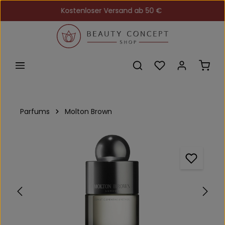
Kostenloser Versand ab 50 €
Zum Hauptinhalt springen
Du hast 0 Produkt
Ware
Parfums
Molton Brown
Bildergalerie überspringen