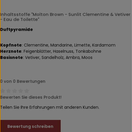
Inhaltsstoffe "Molton Brown - Sunlit Clementine & Vetiver
- Eau de Toilette"
Duftpyramide
Kopfnote
: Clementine, Mandarine, Limette, Kardamom
Herznote
: Feigenblätter, Haselnuss, Tonkabohne
Basisnote
: Vetiver, Sandelholz, Ambra, Moos
0 von 0 Bewertungen
Bewerten Sie dieses Produkt!
Durchschnittliche Bewertung von 0 von 5 Sternen
Teilen Sie Ihre Erfahrungen mit anderen Kunden.
Bewertung schreiben