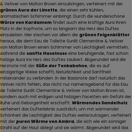
& Vetiver von Molton Brown einzubringen, verfeinert mit der
grünen Aura der Limette
, die einen sehr kühlen,
aromatischen Schimmer einbringt. Durch die wunderschöne
Würze von Kardamom
findet auch eine kräftige Aura ihren
Platz in der Kopfnote, um so langsam das Herz des Duftes
einzuleiten. Hier stechen vor allem die
grünen Feigenblätter
heraus, die dem Eau de Toilette Sunlit Clementine & Vetiver
von Molton Brown einen Schimmer von Leichtigkeit vermitteln,
während die
sanfte Haselnuss
eine beruhigende, fast schon
holzige Aura ins Herz des Duftes zaubert. Abgerundet wird die
Herznote mit der
Süße der Tonkabohne
, die es auf
einzigartige Weise schafft, Natürlichkeit und Sanftheit
miteinander zu verbinden. In der Basisnote darf natürlich das
Vetiver nicht fehlen, das nicht nur namensgebend für das Eau
de Toilette Sunlit Clementine & Vetiver von Molton Brown ist,
sondern auch mit erdigen und holzigen Facetten ein Gefühl der
Ruhe und Geborgenheit erschafft.
Wärmendes Sandelholz
verfeinert das Dufterlebnis zusätzlich, um mit wärmender
Schönheit die Leichtigkeit des Duftes weiterzutragen, verfeinert
mit der
puren Wärme von Ambra
, die sich wie ein sonniger
Strahl auf der Haut ablegt und sie wärmt. Abgerundet wird das