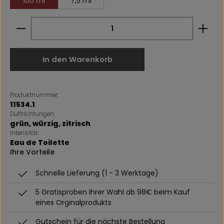
100 ml
7,5 ml
Produkt Anzahl: Gib den gewünschten Wert ein 
In den Warenkorb
Produktnummer:
11534.1
Duftrichtungen:
grün
, würzig
, zitrisch
Intensität:
Eau de Toilette
Ihre Vorteile
Schnelle Lieferung (1 - 3 Werktage)
5 Gratisproben Ihrer Wahl ab 98€ beim Kauf
eines Orginalprodukts
Gutschein für die nächste Bestellung