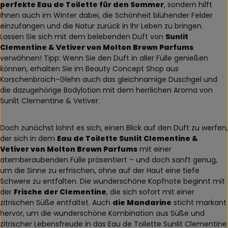
perfekte Eau de Toilette für den Sommer
, sondern hilft
Ihnen auch im Winter dabei, die Schönheit blühender Felder
einzufangen und die Natur zurück in Ihr Leben zu bringen.
Lassen Sie sich mit dem belebenden Duft von
Sunlit
Clementine & Vetiver von Molton Brown Parfums
verwöhnen! Tipp: Wenn Sie den Duft in aller Fülle genießen
können, erhalten Sie im Beauty Concept Shop aus
Korschenbroich-Glehn auch das gleichnamige Duschgel und
die dazugehörige Bodylotion mit dem herrlichen Aroma von
Sunlit Clementine & Vetiver.
Doch zunächst lohnt es sich, einen Blick auf den Duft zu werfen,
der sich in dem
Eau de Toilette Sunlit Clementine &
Vetiver von Molton Brown Parfums
mit einer
atemberaubenden Fülle präsentiert – und doch sanft genug,
um die Sinne zu erfrischen, ohne auf der Haut eine tiefe
Schwere zu entfalten. Die wunderschöne Kopfnote beginnt mit
der
Frische der Clementine
, die sich sofort mit einer
zitrischen Süße entfaltet. Auch
die Mandarine
sticht markant
hervor, um die wunderschöne Kombination aus Süße und
zitrischer Lebensfreude in das Eau de Toilette Sunlit Clementine