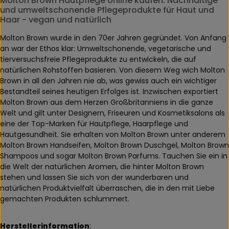
Molton Brown Hautpflege online kaufen: Nachhaltige
und umweltschonende Pflegeprodukte für Haut und
Haar - vegan und natürlich
Molton Brown wurde in den 70er Jahren gegründet. Von Anfang
an war der Ethos klar: Umweltschonende, vegetarische und
tierversuchsfreie Pflegeprodukte zu entwickeln, die auf
natürlichen Rohstoffen basieren. Von diesem Weg wich Molton
Brown in all den Jahren nie ab, was gewiss auch ein wichtiger
Bestandteil seines heutigen Erfolges ist. Inzwischen exportiert
Molton Brown aus dem Herzen Großbritanniens in die ganze
Welt und gilt unter Designern, Friseuren und Kosmetiksalons als
eine der Top-Marken für Hautpflege, Haarpflege und
Hautgesundheit. Sie erhalten von Molton Brown unter anderem
Molton Brown Handseifen, Molton Brown Duschgel, Molton Brown
Shampoos und sogar Molton Brown Parfums. Tauchen Sie ein in
die Welt der natürlichen Aromen, die hinter Molton Brown
stehen und lassen Sie sich von der wunderbaren und
natürlichen Produktvielfalt überraschen, die in den mit Liebe
gemachten Produkten schlummert.
Herstellerinformation
: