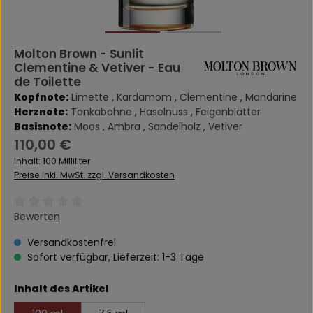
Molton Brown - Sunlit
Clementine & Vetiver - Eau
de Toilette
Kopfnote:
Limette
,
Kardamom
,
Clementine
,
Mandarine
Herznote:
Tonkabohne
,
Haselnuss
,
Feigenblätter
Basisnote:
Moos
,
Ambra
,
Sandelholz
,
Vetiver
Regulärer Preis:
110,00 €
Inhalt:
100 Milliliter
Preise inkl. MwSt. zzgl. Versandkosten
Durchschnittliche Bewertung von 0 von 5 Sternen
Bewerten
Versandkostenfrei
Sofort verfügbar, Lieferzeit: 1-3 Tage
auswählen
Inhalt des Artikel