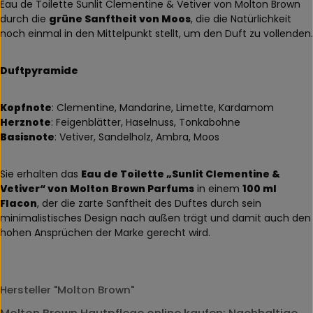
Eau de Toilette Sunlit Clementine & Vetiver von Molton Brown
durch die
grüne Sanftheit von Moos
, die die Natürlichkeit
noch einmal in den Mittelpunkt stellt, um den Duft zu vollenden.
Duftpyramide
Kopfnote
: Clementine, Mandarine, Limette, Kardamom
Herznote
: Feigenblätter, Haselnuss, Tonkabohne
Basisnote
: Vetiver, Sandelholz, Ambra, Moos
Sie erhalten das
Eau de Toilette „Sunlit Clementine &
Vetiver“ von Molton Brown Parfums
in einem
100 ml
Flacon
, der die zarte Sanftheit des Duftes durch sein
minimalistisches Design nach außen trägt und damit auch den
hohen Ansprüchen der Marke gerecht wird.
Hersteller "Molton Brown"