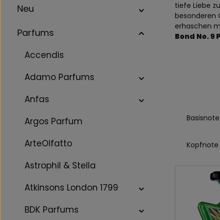
tiefe Liebe z
Neu
besonderen O
erhaschen m
Parfums
Bond No. 9
Accendis
Adamo Parfums
Anfas
Basisnote
Argos Parfum
ArteOlfatto
Kopfnote
Astrophil & Stella
Atkinsons London 1799
BDK Parfums