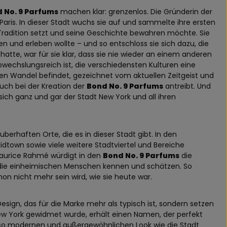
 No. 9 Parfums
machen klar: grenzenlos. Die Gründerin der
aris. In dieser Stadt wuchs sie auf und sammelte ihre ersten
uf Tradition setzt und seine Geschichte bewahren möchte. Sie
n und erleben wollte – und so entschloss sie sich dazu, die
hatte, war für sie klar, dass sie nie wieder an einem anderen
e abwechslungsreich ist, die verschiedensten Kulturen eine
tigen Wandel befindet, gezeichnet vom aktuellen Zeitgeist und
 auch bei der Kreation der
Bond No. 9 Parfums
antreibt. Und
sich ganz und gar der Stadt New York und all ihren
uberhaften Orte, die es in dieser Stadt gibt. In den
town sowie viele weitere Stadtviertel und Bereiche
 Laurice Rahmé würdigt in den
Bond No. 9 Parfums
die
em die einheimischen Menschen kennen und schätzen. So
on nicht mehr sein wird, wie sie heute war.
esign, das für die Marke mehr als typisch ist, sondern setzen
ew York gewidmet wurde, erhält einen Namen, der perfekt
nso modernen und außergewöhnlichen Look wie die Stadt