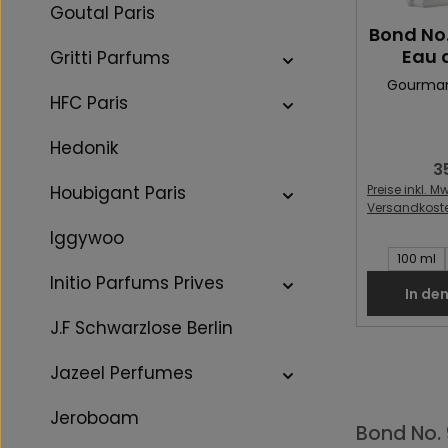
Goutal Paris
Bond No.
Eau 
Gritti Parfums
Gourma
HFC Paris
Hedonik
3
Re
Preise inkl. Mw
Houbigant Paris
Versandkost
Iggywoo
Inhalt des 
100 ml
Initio Parfums Prives
In de
J.F Schwarzlose Berlin
Jazeel Perfumes
Jeroboam
Bond No. 