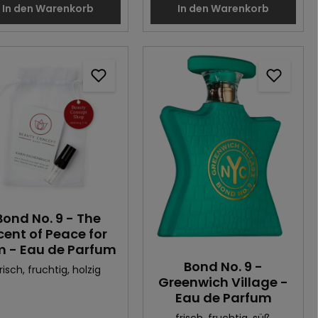
In den Warenkorb
In den Warenkorb
Bond No. 9 - The
cent of Peace for
m - Eau de Parfum
Bond No. 9 -
risch
, fruchtig
, holzig
Greenwich Village -
Eau de Parfum
frisch
, fruchtig
, süß