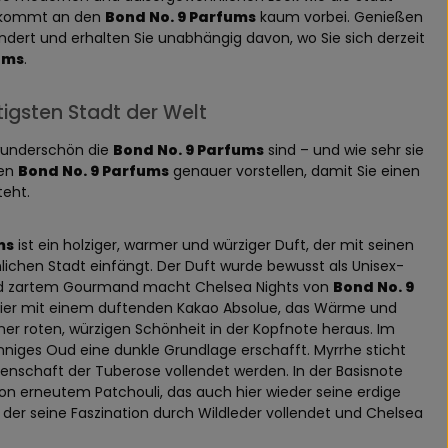
r kommt an den
Bond No. 9 Parfums
kaum vorbei. Genießen
rändert und erhalten Sie unabhängig davon, wo Sie sich derzeit
ums
.
tigsten Stadt der Welt
 wunderschön die
Bond No. 9 Parfums
sind – und wie sehr sie
ten
Bond No. 9 Parfums
genauer vorstellen, damit Sie einen
teht.
ms
ist ein holziger, warmer und würziger Duft, der mit seinen
ichen Stadt einfängt. Der Duft wurde bewusst als Unisex-
und zartem Gourmand macht Chelsea Nights von
Bond No. 9
t hier mit einem duftenden Kakao Absolue, das Wärme und
ner roten, würzigen Schönheit in der Kopfnote heraus. Im
inniges Oud eine dunkle Grundlage erschafft. Myrrhe sticht
enschaft der Tuberose vollendet werden. In der Basisnote
n erneutem Patchouli, das auch hier wieder seine erdige
, der seine Faszination durch Wildleder vollendet und Chelsea