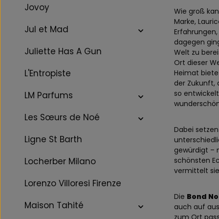
Jovoy
Wie groß kan
Marke, Lauri
Jul et Mad
Erfahrungen, 
dagegen ging 
Juliette Has A Gun
Welt zu berei
Ort dieser We
L'Entropiste
Heimat bietet
der Zukunft, 
so entwickel
LM Parfums
wunderschön
Les Sœurs de Noé
Dabei setzen
Ligne St Barth
unterschiedl
gewürdigt – 
schönsten Ec
Locherber Milano
vermittelt si
Lorenzo Villoresi Firenze
Die
Bond No
Maison Tahité
auch auf aus
zum Ort pass