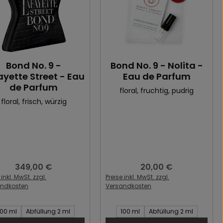
Bond No. 9 -
Bond No. 9 - Nolita -
ayette Street - Eau
Eau de Parfum
de Parfum
floral
, fruchtig
, pudrig
floral
, frisch
, würzig
349,00 €
20,00 €
Regulärer Preis:
Regulärer Preis:
 inkl. MwSt. zzgl.
Preise inkl. MwSt. zzgl.
andkosten
Versandkosten
t des Artikel:
Inhalt des Artikel:
100 ml
Abfüllung 2 ml
100 ml
Abfüllung 2 ml