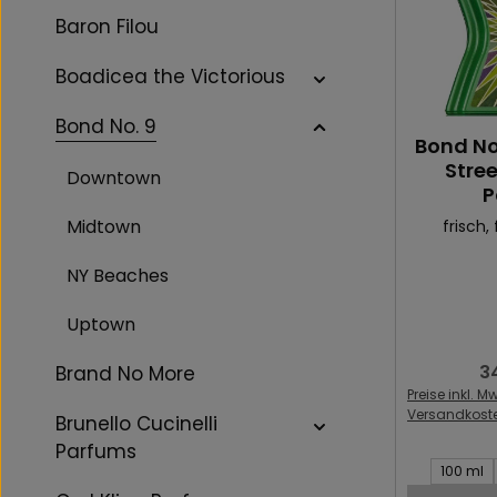
Baron Filou
Boadicea the Victorious
Bond No. 9
Bond No.
Stree
Downtown
P
Midtown
frisch
,
NY Beaches
Uptown
3
Re
Brand No More
Preise inkl. Mw
Versandkost
Brunello Cucinelli
Parfums
Inhalt des 
100 ml