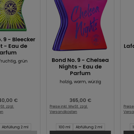
 9 - Bleecker
t - Eau de
Laf
arfum
Bond No. 9 - Chelsea
 fruchtig
, grün
Nights - Eau de
Parfum
holzig
, warm
, würzig
40,00 €
365,00 €
gulärer Preis:
Regulärer Preis:
St. zzgl.
Preise inkl. MwSt. zzgl.
Preise
en
Versandkosten
Vers
Artikel:
Inhalt des Artikel:
Inhal
Abfüllung 2 ml
100 ml
Abfüllung 2 ml