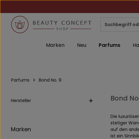
m Hauptinhalt springen
Zur Suche springen
Zur Hauptnavigation springen
Marken
Neu
Parfums
Ha
Parfums
Bond No. 9
Bond No.
Hersteller
Die luxuriös
stetiger Wan
Marken
auf den ande
ist ein Sinnb