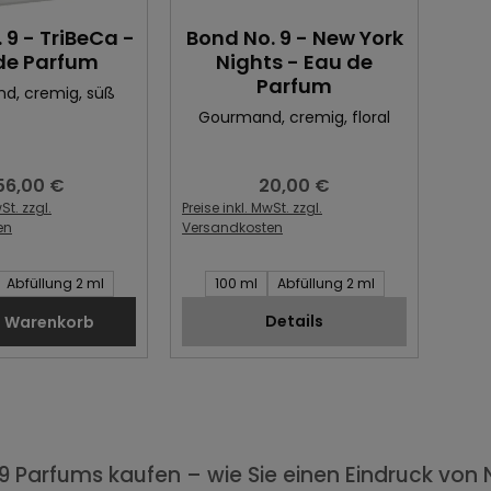
 9 - TriBeCa -
Bond No. 9 - New York
de Parfum
Nights - Eau de
Parfum
nd
, cremig
, süß
Gourmand
, cremig
, floral
56,00 €
20,00 €
gulärer Preis:
Regulärer Preis:
St. zzgl.
Preise inkl. MwSt. zzgl.
en
Versandkosten
Artikel:
Inhalt des Artikel:
Abfüllung 2 ml
100 ml
Abfüllung 2 ml
Details
n Warenkorb
9 Parfums kaufen – wie Sie einen Eindruck von 