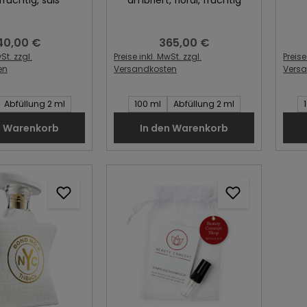
40,00 €
365,00 €
gulärer Preis:
Regulärer Preis:
St. zzgl.
Preise inkl. MwSt. zzgl.
Preise
en
Versandkosten
Vers
Artikel:
Inhalt des Artikel:
Inhal
Abfüllung 2 ml
100 ml
Abfüllung 2 ml
n Warenkorb
In den Warenkorb