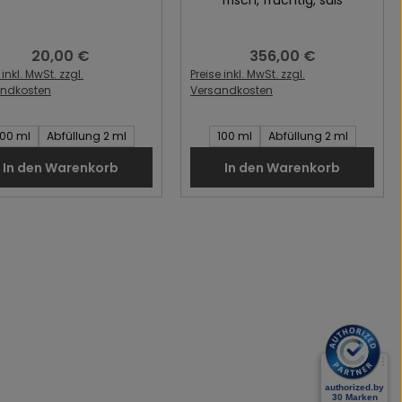
20,00 €
356,00 €
Regulärer Preis:
Regulärer Preis:
 inkl. MwSt. zzgl.
Preise inkl. MwSt. zzgl.
andkosten
Versandkosten
t des Artikel:
Inhalt des Artikel:
100 ml
Abfüllung 2 ml
100 ml
Abfüllung 2 ml
In den Warenkorb
In den Warenkorb