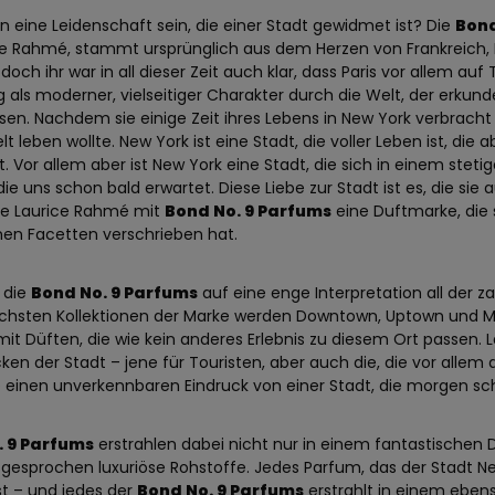
n eine Leidenschaft sein, die einer Stadt gewidmet ist? Die
Bond
ce Rahmé, stammt ursprünglich aus dem Herzen von Frankreich, P
doch ihr war in all dieser Zeit auch klar, dass Paris vor allem a
als moderner, vielseitiger Charakter durch die Welt, der erkunde
sen. Nachdem sie einige Zeit ihres Lebens in New York verbracht 
lt leben wollte. New York ist eine Stadt, die voller Leben ist, di
. Vor allem aber ist New York eine Stadt, die sich in einem ste
die uns schon bald erwartet. Diese Liebe zur Stadt ist es, die sie
te Laurice Rahmé mit
Bond No. 9 Parfums
eine Duftmarke, die 
en Facetten verschrieben hat.
 die
Bond No. 9 Parfums
auf eine enge Interpretation all der za
ichsten Kollektionen der Marke werden Downtown, Uptown und Mid
mit Düften, die wie kein anderes Erlebnis zu diesem Ort passen.
ken der Stadt – jene für Touristen, aber auch die, die vor all
e einen unverkennbaren Eindruck von einer Stadt, die morgen sch
. 9 Parfums
erstrahlen dabei nicht nur in einem fantastischen D
gesprochen luxuriöse Rohstoffe. Jedes Parfum, das der Stadt N
t – und jedes der
Bond No. 9 Parfums
erstrahlt in einem ebe