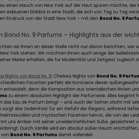
also einen Hauch von New York auf der Haut spüren möchte, de
en exklusiven Einblick in eine Stadt, die sich von Tag zu Tag ve
nen Eindruck von der Stadt New York – mit den
Bond No. 9 Parf
n Bond No. 9 Parfums – Highlights aus der wich
chten wir Ihnen an dieser Stelle nicht nur davon berichten, wie
t New York stehen. Wir möchten Ihnen auch einige der beliebtes
einer Marke erhalten, die für Modernität und Zeitgeist zugleich s
a Nights von Bond No. 9
: Chelsea Nights von
Bond No. 9 Parfu
chiedlichen Facetten perfekt die Kontraste dieser außergewöhnl
m entwickelt, denn die Komposition aus orientalischen Noten 
ums
zu einem absoluten Highlight der Parfümerie. Alles beginn
n das Eau de Parfum bringt – und auch der Safran sticht mit sei
 sorgt das Zedernholz für ein Gefühl der Eleganz, während tiefs
heimnisvollen und mystischen Facetten hervor, die von der Leid
nt uns Amber mit seiner unwiderstehlichen Süße, gezeichnet vo
einbringt. Durch Vanille wird ein absolut süßer Hauch erschaffen
s von
Bond No. 9 Parfums
damit vollendet.