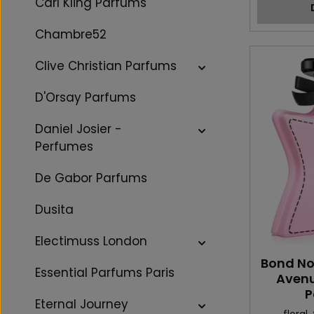
Carl Kling Parfums
Chambre52
Clive Christian Parfums
D'Orsay Parfums
Daniel Josier -
Perfumes
De Gabor Parfums
Dusita
Electimuss London
Bond No
Essential Parfums Paris
Avenu
P
Eternal Journey
floral
,