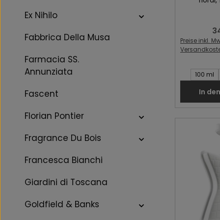
Ex Nihilo
3
Re
Fabbrica Della Musa
Preise inkl. Mw
Versandkost
Farmacia SS.
Annunziata
Inhalt des 
100 ml
In de
Fascent
Florian Pontier
Fragrance Du Bois
Francesca Bianchi
Giardini di Toscana
Goldfield & Banks