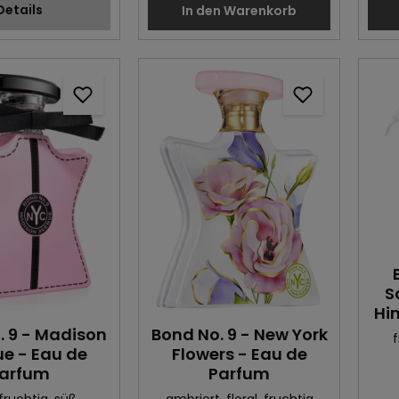
Details
In den Warenkorb
S
Hi
. 9 - Madison
Bond No. 9 - New York
f
e - Eau de
Flowers - Eau de
arfum
Parfum
 fruchtig
, süß
ambriert
, floral
, fruchtig