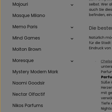
Majouri
selbst. Wer 
auch Sie dies
befinden, ei
Masque Milano
Memo Paris
Die beste
Natürlich mö
Mind Games
für die Stad
Eindruck von 
Molton Brown
Moresque
Chelse
·
unters
Mystery Modern Mark
Parfu
Parf
Süße i
Naomi Goodsir
Herzen
mit ge
Nectar Olfactif
verwöh
Tiefe 
Nikos Parfums
Night