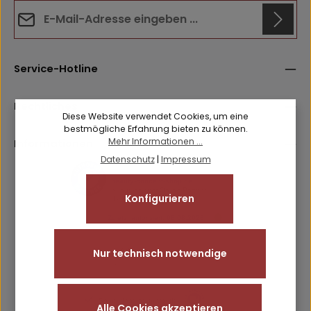
E-Mail-Adresse*
Datenschutz
Anti-Roboter-Verifizierung
Die mit einem Stern (*) markierten Felder sind
Hier klicken
Service-Hotline
Ich habe die
Datenschutzbestimmungen
zur Kenntnis
Pflichtfelder.
Friendly
Captcha ⇗
genommen und die
AGB
gelesen und bin mit ihnen
einverstanden.
Rechtliches
Diese Website verwendet Cookies, um eine
bestmögliche Erfahrung bieten zu können.
Mehr Informationen ...
Informationen
Datenschutz
|
Impressum
Konfigurieren
Nur technisch notwendige
Alle Cookies akzeptieren