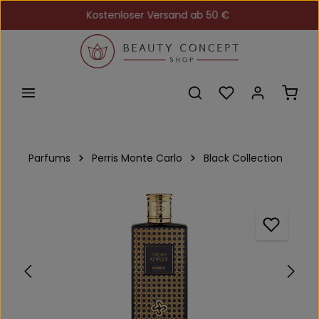
Kostenloser Versand ab 50 €
Zum Hauptinhalt springen
Du hast 0 Produkt
Ware
Parfums
Perris Monte Carlo
Black Collection
Bildergalerie überspringen