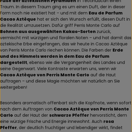
Fuße der aztekischen Pyramiden
in Teotihuacán einen
Traum. In diesem Traum ging es um einen Duft, der in dieser
Form noch nie existiert hat – und mit dem
Eau de Parfum
Cacao Aztèque
hat er sich den Wunsch erfüllt, diesen Duft in
die Realität umzusetzen. Dafür griff Perris Monte Carlo auf
Bohnen aus ausgewählten Kakao-Sorten
zurück,
vermischt mit würzigen und floralen Noten – und hat damit das
aztekische Erbe eingefangen, das wir heute in Cacao Aztèque
von Perris Monte Carlo riechen können. Die Farben der
Erde
und des Himmels werden in dem Eau de Parfum
dargestellt
, ebenso wie die Vergangenheit des Landes und
seine Gegenwart. Viele Kontraste erwarten uns, wenn wir
Cacao Aztèque von Perris Monte Carlo
auf die Haut
auftragen – und diese Magie möchten wir natürlich an Sie
weitergeben!
Besonders aromatisch offenbart sich die Kopfnote, wenn sofort
nach dem Auftragen von
Cacao Aztèque von Perris Monte
Carlo
auf der Haut der
schwarze Pfeffer
hervorsticht, dem
eine würzige Frische und Energie innewohnt. Auch
rosa
Pfeffer
, der deutlich fruchtiger und lebendiger wirkt, findet