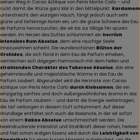
seinen Weg in Cacao Aztèque von Perris Monte Carlo – und
rückt damit die Würze ganz klar in den Mittelpunkt.
Kardamom
unterstreicht den würzigen Hauch, fängt jedoch auch sehr
grüne und tiefsinnige Noten ein, um die grüne Schwere des Eau
de Parfums hervorzurufen, die wir bis zur Sillage hin spüren
werden. Im Herzen des Duftes schlummert ein
herrlich
intensives Rum Absolue
, dem eine rauchige Seele
innezuwohnen scheint. Die wunderschönen
Blüten der
Orchidee
, die sich floral in dem Eau de Parfum erheben,
vermischen sich dagegen harmonisch mit dem hellen und
strahlenden Charakter des Tuberose Absolue
, das eine
geheimnisvolle und majestätische Wärme in das Eau de
Parfum zaubert. Abgerundet wird die Herznote von Cacao
Aztèque von Perris Monte Carlo
durch Klebsamen
, die ein
einzigartig sanftes und doch außergewöhnliches Aroma in das
Eau de Parfum zaubern – und damit die Energie weitertragen,
die tief verborgen in diesem Duft schlummert. Auf dieser
Grundlage entfaltet sich auch die Basisnote, in der wir sofort
von einem
Kakao Absolue
umschmeichelt werden. Die
beeindruckende Intensität und Strahlkraft dieser rohen, herben
und fast schon erdigen Essenz wird durch die
Leichtigkeit von
Sandelholz
für einen kurzen Moment aufgelockert, um die