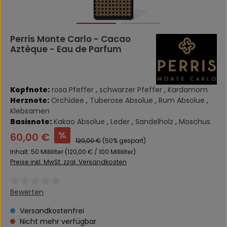
Perris Monte Carlo - Cacao
Aztèque - Eau de Parfum
Kopfnote:
rosa Pfeffer
,
schwarzer Pfeffer
,
Kardamom
Herznote:
Orchidee
,
Tuberose Absolue
,
Rum Absolue
,
Klebsamen
Basisnote:
Kakao Absolue
,
Leder
,
Sandelholz
,
Moschus
Verkaufspreis:
%
60,00 €
Regulärer Preis:
120,00 €
(50% gespart)
Inhalt:
50 Milliliter
(120,00 € / 100 Milliliter)
Preise inkl. MwSt. zzgl. Versandkosten
Durchschnittliche Bewertung von 0 von 5 Sternen
Bewerten
Versandkostenfrei
Nicht mehr verfügbar