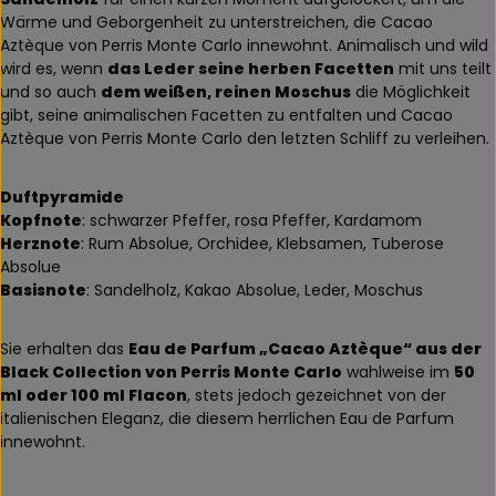
Wärme und Geborgenheit zu unterstreichen, die Cacao
Aztèque von Perris Monte Carlo innewohnt. Animalisch und wild
wird es, wenn
das Leder seine herben Facetten
mit uns teilt
und so auch
dem weißen, reinen Moschus
die Möglichkeit
gibt, seine animalischen Facetten zu entfalten und Cacao
Aztèque von Perris Monte Carlo den letzten Schliff zu verleihen.
Duftpyramide
Kopfnote
: schwarzer Pfeffer, rosa Pfeffer, Kardamom
Herznote
: Rum Absolue, Orchidee, Klebsamen, Tuberose
Absolue
Basisnote
: Sandelholz, Kakao Absolue, Leder, Moschus
Sie erhalten das
Eau de Parfum „Cacao Aztèque“ aus der
Black Collection von Perris Monte Carlo
wahlweise im
50
ml oder 100 ml Flacon
, stets jedoch gezeichnet von der
italienischen Eleganz, die diesem herrlichen Eau de Parfum
innewohnt.