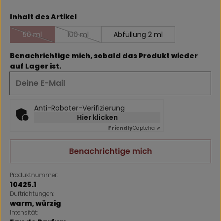
auswählen
Inhalt des Artikel
50 ml
100 ml
Abfüllung 2 ml
(Diese Option ist zurzeit nicht verfügbar.)
(Diese Option ist zurzeit nicht verfügbar.)
Benachrichtige mich, sobald das Produkt wieder
auf Lager ist.
Deine E-Mail
Anti-Roboter-Verifizierung
Hier klicken
Friendly
Captcha ⇗
Benachrichtige mich
Produktnummer:
10425.1
Duftrichtungen:
warm
, würzig
Intensität: