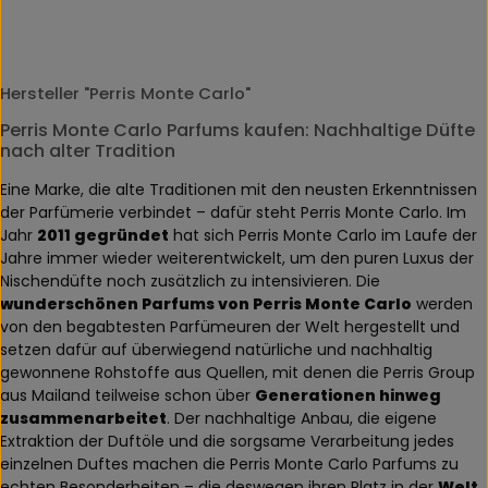
Hersteller "Perris Monte Carlo"
Perris Monte Carlo Parfums kaufen: Nachhaltige Düfte
nach alter Tradition
Eine Marke, die alte Traditionen mit den neusten Erkenntnissen
der Parfümerie verbindet – dafür steht Perris Monte Carlo. Im
Jahr
2011 gegründet
hat sich Perris Monte Carlo im Laufe der
Jahre immer wieder weiterentwickelt, um den puren Luxus der
Nischendüfte noch zusätzlich zu intensivieren. Die
wunderschönen Parfums von Perris Monte Carlo
werden
von den begabtesten Parfümeuren der Welt hergestellt und
setzen dafür auf überwiegend natürliche und nachhaltig
gewonnene Rohstoffe aus Quellen, mit denen die Perris Group
aus Mailand teilweise schon über
Generationen hinweg
zusammenarbeitet
. Der nachhaltige Anbau, die eigene
Extraktion der Duftöle und die sorgsame Verarbeitung jedes
einzelnen Duftes machen die Perris Monte Carlo Parfums zu
echten Besonderheiten – die deswegen ihren Platz in der
Welt