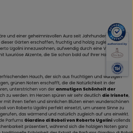
re und einer geheimnisvollen Aura seit Jahrhunderten die
eser Gärten erschaffen, fruchtig und holzig zugleich, immer
erto Ugolini innezuwohnen, aufwendig durch eine Vielzahl
it luxuriöse Akzente, die Sie schon bald auf Ihrer Haut spüren
rfrischenden Hauch, der sich aus fruchtigen und würzigen
n, grünen Noten erschafft, die die Natürlichkeit in der
ahren, unterstrichen von der
anmutigen Schönheit der
ich zu werden. Im Herzen spüren wir sehr deutlich
die Irisnote
,
hier mit ihren tiefen und sinnlichen Blüten einen wunderschönen
boli von Roberto Ugolini perfekt einsetzt, um unsere Sinne zu
gerufen, das wärmend und natürlich zugleich auf uns einwirkt.
t de Parfums
Giardino di Boboli von Roberto Ugolini
vollends
chenbarkeit präsentiert, während sich die holzigen Noten ganz
traditionelle Schönheit des Extrait de Parfums Giardino di Boboli