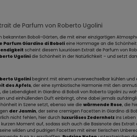
xtrait de Parfum von Roberto Ugolini
bekannten Boboli-Gärten, die mit einer einzigartigen Atmosphä
de Parfum Giardino di Boboli
eine Hommage an die Schönheit di
bendigkeit
scheint diesem luxuriösen Extrait de Parfum von Rob
berto Ugolini
die Schönheit in der Natürlichkeit – und setzt dam
berto Ugolini
beginnt mit einem unverwechselbar kühlen und e
it des Apfels
, der eine symbiotische Harmonie mit den anmutige
, die Lebendigkeit in Giardino di Boboli von Roberto Ugolini zu w
n und einhüllenden Duft einbringt, ohne dabei jemals aufdringl
Schönheit in Szene setzt, ebenso wie die
wärmende Rose
, die 
gegen
der Jasmin
, der seine cremigen Facetten in Giardino di Bo
lich nicht fehlen, hier durch
luxuriöses Zedernholz
ins Leben 
n kurzen Moment auf, sodass sich auch die Basisnote des Extrai
r seine wilden und pudrigen Facetten mit einer tierischen Unbere
wärmende Aura zu erschaffen.
Pudrige Noten
unterstreichen die 