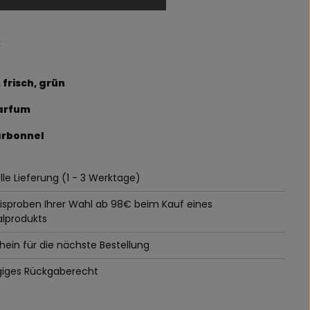
:
, frisch
, grün
Parfum
arbonnel
le Lieferung (1 - 3 Werktage)
tisproben Ihrer Wahl ab 98€ beim Kauf eines
alprodukts
ein für die nächste Bestellung
giges Rückgaberecht