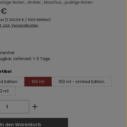
olzige Noten
,
Amber
,
Moschus
,
pudrige Noten
s:
 €
iter
(2.200,00 € / 1000 Milliliter)
St. zzgl. Versandkosten
liche Bewertung von 0 von 5 Sternen
tenfrei
ügbar, Lieferzeit: 1-3 Tage
auswählen
rtikel
d Edition
100 ml
100 ml - Limited Edition
 2 ml
 Anzahl: Gib den gewünschten Wert ei
In den Warenkorb