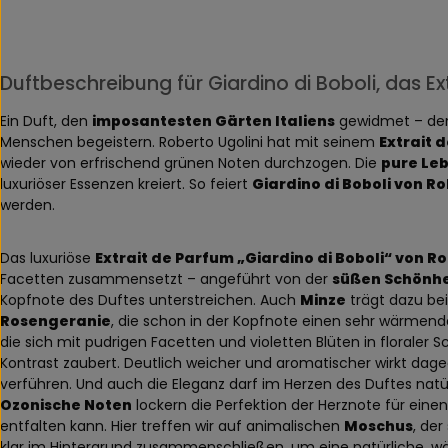
Duftbeschreibung für Giardino di Boboli, das E
Ein Duft, den
imposantesten Gärten Italiens
gewidmet – den 
Menschen begeistern. Roberto Ugolini hat mit seinem
Extrait 
wieder von erfrischend grünen Noten durchzogen. Die
pure Le
luxuriöser Essenzen kreiert. So feiert
Giardino di Boboli von Ro
werden.
Das luxuriöse
Extrait de Parfum „Giardino di Boboli“ von Ro
Facetten zusammensetzt – angeführt von der
süßen Schönhe
Kopfnote des Duftes unterstreichen. Auch
Minze
trägt dazu bei
Rosengeranie
, die schon in der Kopfnote einen sehr wärmende
die sich mit pudrigen Facetten und violetten Blüten in floraler 
Kontrast zaubert. Deutlich weicher und aromatischer wirkt da
verführen. Und auch die Eleganz darf im Herzen des Duftes natür
Ozonische Noten
lockern die Perfektion der Herznote für eine
entfalten kann. Hier treffen wir auf animalischen
Moschus
, de
klar im Hintergrund zusammenschließen, um eine natürliche, 