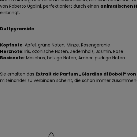
von Roberto Ugolini, perfektioniert durch einen
animalischen 
einbringt.
Duftpyramide
Kopfnote
: Apfel, grüne Noten, Minze, Rosengeranie
Herznote
: Iris, ozonische Noten, Zedernholz, Jasmin, Rose
Basisnote
: Moschus, holzige Noten, Amber, pudrige Noten
Sie erhalten das
Extrait de Parfum „Giardino di Boboli“ von
miteinander zu verbinden scheint, die schon immer zusammeng