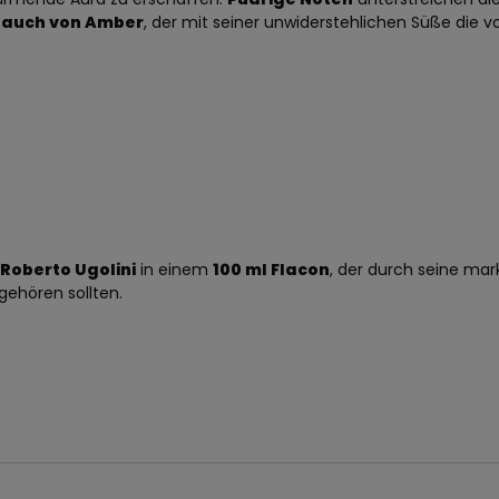
Hauch von Amber
, der mit seiner unwiderstehlichen Süße die vo
 Roberto Ugolini
in einem
100 ml Flacon
, der durch seine ma
ehören sollten.