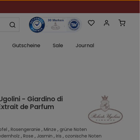
Du hast 0 Produkte au
Warenk
Gutscheine
Sale
Journal
golini - Giardino di
Extrait de Parfum
pfel
,
Rosengeranie
,
Minze
,
grüne Noten
edernholz
,
Rose
,
Jasmin
,
Iris
,
ozonische Noten