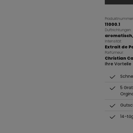
Produktnummer
11000.1
Duftrichtungen:
aromatisch
Intensität:
Extrait de 
Parfümeur:
Christian C
Ihre Vorteile
Schnel
5 Gra
Orgin
Gutsch
14-tä