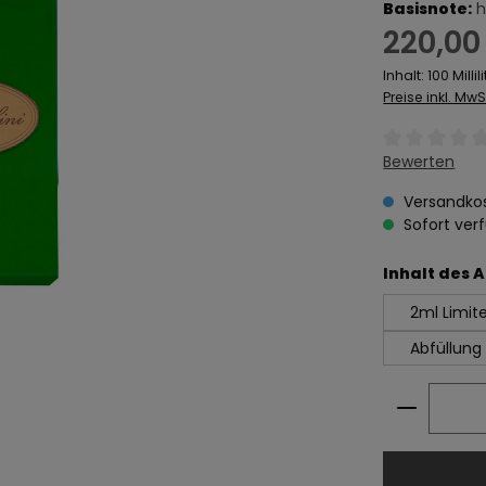
Basisnote:
h
Regulärer Prei
220,00
Inhalt:
100 Millil
Preise inkl. Mw
Durchschnitt
Bewerten
Versandkos
Sofort verf
Inhalt des A
2ml Limite
Abfüllung
Produkt