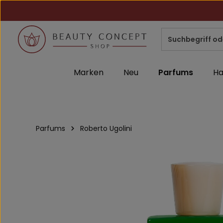
m Hauptinhalt springen
Zur Suche springen
Zur Hauptnavigation springen
Marken
Neu
Parfums
Ha
Parfums
Roberto Ugolini
Bildergalerie überspringen