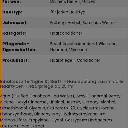
Für wen:
Damen, Herren, Unisex
Hauttyp:
für jeden Hauttyp
Jahreszeit:
Frühling, Herbst, Sommer, Winter
Kategorie:
Haarconditioner
Pflegende -
Feuchtigkeitsspendend, Glättend,
Eigenschaften:
Nährend, Volumen
Produktart:
Haarpflege - Conditioner
Inhaltsstoffe "Ligne St Barth - Haarspülung Jasmin alle
Haartypen - Haarpflege ab 25 ml"
Aqua (Purified Caribbean Sea Water), Amyl Cinnamal, Benzyl
Alcohol, Hexyl Cinnamal, Linalool, Jasmin, Cetearyl Alcohol,
Dimethiconol, Glycerin, Ceteareth-20, Cyclotetrasiloxane,
Phenoxyethanol, Dicocoylethyl Hydroxyethylmonium
Methosulfate, Propylene, Glycol, Gossypium Herbaceum
(Cotton) Seed Extract