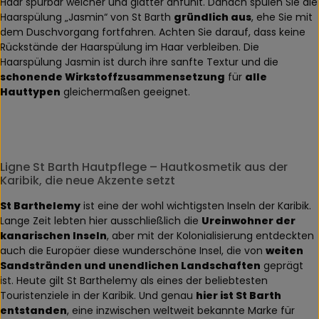
Haar spürbar weicher und glatter anfühlt. Danach spülen Sie die
Haarspülung „Jasmin“ von St Barth
gründlich aus
, ehe Sie mit
dem Duschvorgang fortfahren. Achten Sie darauf, dass keine
Rückstände der Haarspülung im Haar verbleiben. Die
Haarspülung Jasmin ist durch ihre sanfte Textur und die
schonende Wirkstoffzusammensetzung
für
alle
Hauttypen
gleichermaßen geeignet.
Ligne St Barth Hautpflege – Hautkosmetik aus der
Karibik, die neue Akzente setzt
St Barthelemy
ist eine der wohl wichtigsten Inseln der Karibik.
Lange Zeit lebten hier ausschließlich die
Ureinwohner der
kanarischen Inseln
, aber mit der Kolonialisierung entdeckten
auch die Europäer diese wunderschöne Insel, die von
weiten
Sandstränden und unendlichen Landschaften
geprägt
ist. Heute gilt St Barthelemy als eines der beliebtesten
Touristenziele in der Karibik. Und genau
hier ist St Barth
entstanden
, eine inzwischen weltweit bekannte Marke für