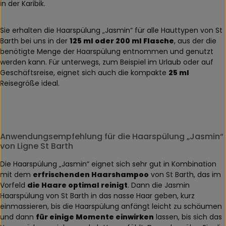
in der Karibik.
Sie erhalten die Haarspülung „Jasmin“ für alle Hauttypen von St
Barth bei uns in der
125 ml oder 200 ml Flasche
, aus der die
benötigte Menge der Haarspülung entnommen und genutzt
werden kann. Für unterwegs, zum Beispiel im Urlaub oder auf
Geschäftsreise, eignet sich auch die kompakte
25 ml
Reisegröße ideal.
Anwendungsempfehlung für die Haarspülung „Jasmin“
von Ligne St Barth
Die Haarspülung „Jasmin“ eignet sich sehr gut in Kombination
mit dem
erfrischenden Haarshampoo
von St Barth, das im
Vorfeld
die Haare optimal reinigt
. Dann die Jasmin
Haarspülung von St Barth in das nasse Haar geben, kurz
einmassieren, bis die Haarspülung anfängt leicht zu schäumen
und dann
für einige Momente einwirken
lassen, bis sich das