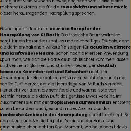
Alltag über viele Stunden hinweg begleiten wird – also gleich
mehrere Faktoren, die für die
Exklusivität und Wirksamkeit
dieser herausragenden Haarspülung sprechen.
Grundlage ist dabei die
luxuriöse Rezeptur der
Haarspülung von St Barth
: Die tropische Baumwollmilch
sorgt für ein besonders sanftes und reichhaltiges Erlebnis, denn
die darin enthaltenen Wirkstoffe sorgen für
deutlich weichere
und kraftvollere Haare
. Schon nach der ersten Anwendung
spürt man, wie sich die Haare deutlich leichter kämmen lassen
und vermehrt glänzen und strahlen. Neben der
deutlich
besseren Kämmbarkeit und Schönheit
nach der
Anwendung der Haarspülung mit Jasmin sticht aber auch der
sanfte Duft hervor, der die Haarpflege von St Barth veredelt.
Hier sticht vor allem die sehr florale und warme Note von
Jasmin heraus, die dem Duft das gewisse Etwas verleiht. Im
Zusammenspiel mit der
tropischen Baumwollmilch
entsteht
so ein besonders pudriges und mildes Aroma, das das
karibische Ambiente der Haarspülung
perfekt einfängt. So
genießen auch Sie die tägliche Reinigung der Haare und
gönnen sich einen echten Spa-Moment, wie bei einem Urlaub