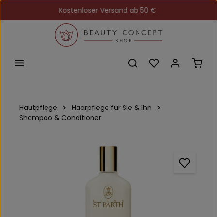
Kostenloser Versand ab 50 €
Zum Hauptinhalt springen
Du hast 0 Produkt
Ware
Hautpflege
Haarpflege für Sie & Ihn
Shampoo & Conditioner
Bildergalerie überspringen