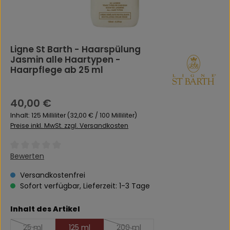
Ligne St Barth - Haarspülung
Jasmin alle Haartypen -
Haarpflege ab 25 ml
Regulärer Preis:
40,00 €
Inhalt:
125 Milliliter
(32,00 € / 100 Milliliter)
Preise inkl. MwSt. zzgl. Versandkosten
Durchschnittliche Bewertung von 0 von 5 Sternen
Bewerten
Versandkostenfrei
Sofort verfügbar, Lieferzeit: 1-3 Tage
auswählen
Inhalt des Artikel
25 ml
125 ml
200 ml