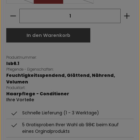
(Diese Option ist zurzeit nicht verfügbar.)
(Diese Option ist zurzeit nicht ve
Produkt Anzahl: Gib den gewünschten Wert ein 
In den Warenkorb
Produktnummer:
lsb6.1
Pflegende - Eigenschaften:
Feuchtigkeitsspendend
, Glättend
, Nährend
,
Volumen
Produktart:
Haarpflege - Conditioner
Ihre Vorteile
Schnelle Lieferung (1 - 3 Werktage)
5 Gratisproben Ihrer Wahl ab 98€ beim Kauf
eines Orginalprodukts