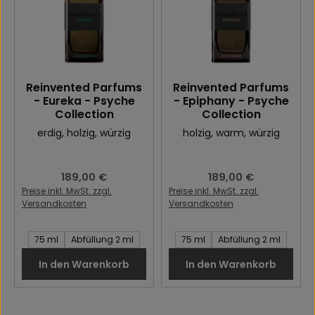
Reinvented Parfums
Reinvented Parfums
- Eureka - Psyche
- Epiphany - Psyche
Collection
Collection
erdig
, holzig
, würzig
holzig
, warm
, würzig
Regulärer Preis:
189,00 €
Regulärer Preis:
189,00 €
Preise inkl. MwSt. zzgl.
Preise inkl. MwSt. zzgl.
Versandkosten
Versandkosten
Inhalt des Artikel:
Inhalt des Artikel:
75 ml
Abfüllung 2 ml
75 ml
Abfüllung 2 ml
In den Warenkorb
In den Warenkorb