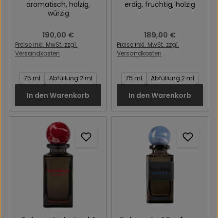
aromatisch
, holzig
,
erdig
, fruchtig
, holzig
würzig
Regulärer Preis:
190,00 €
Regulärer Preis:
189,00 €
Preise inkl. MwSt. zzgl.
Preise inkl. MwSt. zzgl.
Versandkosten
Versandkosten
Inhalt des Artikel:
Inhalt des Artikel:
75 ml
Abfüllung 2 ml
75 ml
Abfüllung 2 ml
In den Warenkorb
In den Warenkorb