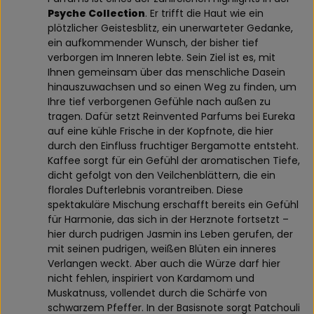
Psyche Collection
. Er trifft die Haut wie ein
plötzlicher Geistesblitz, ein unerwarteter Gedanke,
ein aufkommender Wunsch, der bisher tief
verborgen im Inneren lebte. Sein Ziel ist es, mit
Ihnen gemeinsam über das menschliche Dasein
hinauszuwachsen und so einen Weg zu finden, um
Ihre tief verborgenen Gefühle nach außen zu
tragen. Dafür setzt Reinvented Parfums bei Eureka
auf eine kühle Frische in der Kopfnote, die hier
durch den Einfluss fruchtiger Bergamotte entsteht.
Kaffee sorgt für ein Gefühl der aromatischen Tiefe,
dicht gefolgt von den Veilchenblättern, die ein
florales Dufterlebnis vorantreiben. Diese
spektakuläre Mischung erschafft bereits ein Gefühl
für Harmonie, das sich in der Herznote fortsetzt –
hier durch pudrigen Jasmin ins Leben gerufen, der
mit seinen pudrigen, weißen Blüten ein inneres
Verlangen weckt. Aber auch die Würze darf hier
nicht fehlen, inspiriert von Kardamom und
Muskatnuss, vollendet durch die Schärfe von
schwarzem Pfeffer. In der Basisnote sorgt Patchouli