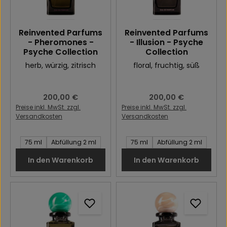
Reinvented Parfums
Reinvented Parfums
- Pheromones -
- Illusion - Psyche
Psyche Collection
Collection
herb
, würzig
, zitrisch
floral
, fruchtig
, süß
Regulärer Preis:
200,00 €
Regulärer Preis:
200,00 €
Preise inkl. MwSt. zzgl.
Preise inkl. MwSt. zzgl.
Versandkosten
Versandkosten
Inhalt des Artikel:
Inhalt des Artikel:
75 ml
Abfüllung 2 ml
75 ml
Abfüllung 2 ml
In den Warenkorb
In den Warenkorb