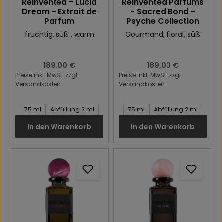
Reinvented - Lucid
Reinvented Parfums
Dream - Extrait de
- Sacred Bond -
Parfum
Psyche Collection
fruchtig
, süß
, warm
Gourmand
, floral
, süß
Regulärer Preis:
189,00 €
Regulärer Preis:
189,00 €
Preise inkl. MwSt. zzgl.
Preise inkl. MwSt. zzgl.
Versandkosten
Versandkosten
Inhalt des Artikel:
Inhalt des Artikel:
75 ml
Abfüllung 2 ml
75 ml
Abfüllung 2 ml
In den Warenkorb
In den Warenkorb