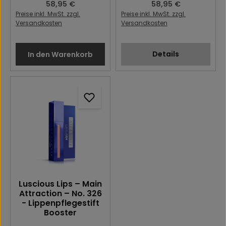
Regulärer Preis:
58,95 €
Regulärer Preis:
58,95 €
Preise inkl. MwSt. zzgl.
Preise inkl. MwSt. zzgl.
Versandkosten
Versandkosten
Details
In den Warenkorb
Luscious Lips – Main
Attraction – No. 326
- Lippenpflegestift
Booster