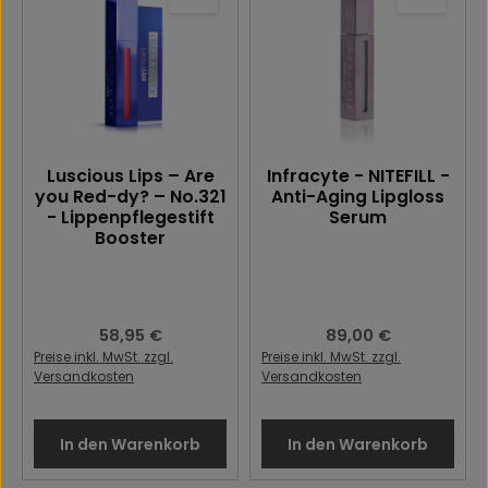
Luscious Lips – Are
Infracyte - NITEFILL -
you Red-dy? – No.321
Anti-Aging Lipgloss
- Lippenpflegestift
Serum
Booster
Regulärer Preis:
58,95 €
Regulärer Preis:
89,00 €
Preise inkl. MwSt. zzgl.
Preise inkl. MwSt. zzgl.
Versandkosten
Versandkosten
In den Warenkorb
In den Warenkorb