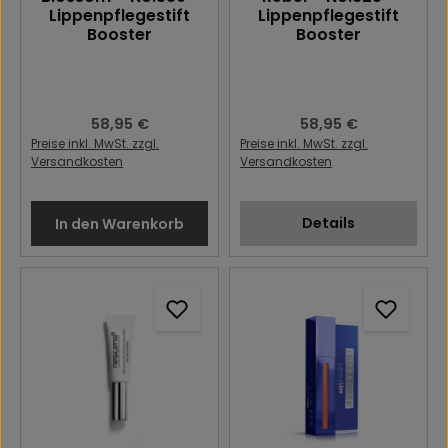
Lippenpflegestift
Lippenpflegestift
Booster
Booster
Regulärer Preis:
58,95 €
Regulärer Preis:
58,95 €
Preise inkl. MwSt. zzgl.
Preise inkl. MwSt. zzgl.
Versandkosten
Versandkosten
Details
In den Warenkorb