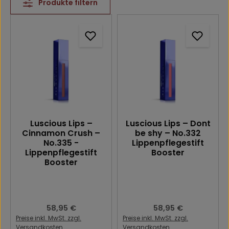
Produkte filtern
Luscious Lips –
Luscious Lips – Dont
Cinnamon Crush –
be shy – No.332
No.335 -
Lippenpflegestift
Lippenpflegestift
Booster
Booster
Regulärer Preis:
58,95 €
Regulärer Preis:
58,95 €
Preise inkl. MwSt. zzgl.
Preise inkl. MwSt. zzgl.
Versandkosten
Versandkosten