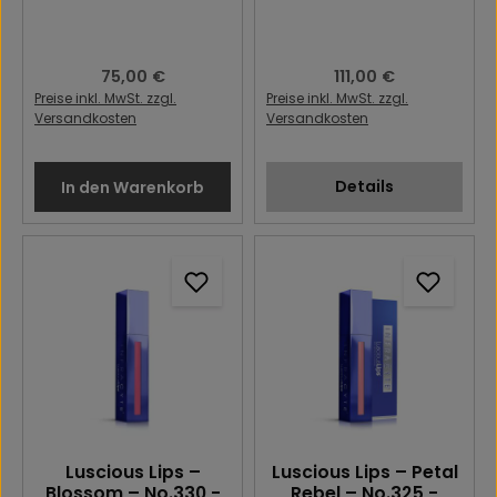
Regulärer Preis:
75,00 €
Regulärer Preis:
111,00 €
Preise inkl. MwSt. zzgl.
Preise inkl. MwSt. zzgl.
Versandkosten
Versandkosten
Details
In den Warenkorb
Luscious Lips –
Luscious Lips – Petal
Blossom – No.330 -
Rebel – No.325 -