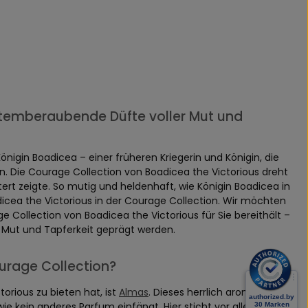
atemberaubende Düfte voller Mut und
nigin Boadicea – einer früheren Kriegerin und Königin, die
nn. Die Courage Collection von Boadicea the Victorious dreht
tert zeigte. So mutig und heldenhaft, wie Königin Boadicea in
icea the Victorious in der Courage Collection. Wir möchten
e Collection von Boadicea the Victorious für Sie bereithält –
n Mut und Tapferkeit geprägt werden.
urage Collection?
orious zu bieten hat, ist
Almas
. Dieses herrlich aromatische
ie kein anderes Parfum einfängt. Hier sticht vor allem die