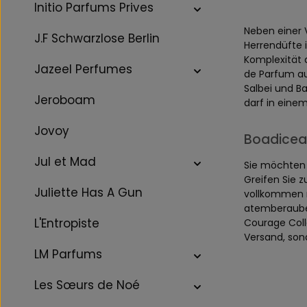
Initio Parfums Prives
Neben einer 
J.F Schwarzlose Berlin
Herrendüfte 
Komplexität 
Jazeel Perfumes
de Parfum au
Salbei und B
Jeroboam
darf in eine
Jovoy
Boadicea 
Jul et Mad
Sie möchten 
Greifen Sie 
Juliette Has A Gun
vollkommen n
atemberauben
L'Entropiste
Courage Coll
Versand, son
LM Parfums
Les Sœurs de Noé