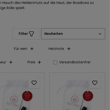
nen Hauch des Heldenmuts auf die Haut, der Boadicea zu
 Rolle spielt.
Filter
Für wen
Herznote
Filter hinzufügen: Versandkost
eur
Preis
Versandkostenfrei