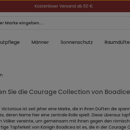
Kostenloser Versand ab 50 €
utpflege
Männer
Sonnenschutz
Raumdüfte
on
n Sie die Courage Collection von Boadicea
Victorious ist seit jeher eine Marke, die in ihren Düften die s
es, deren Name hier eine zentrale Rolle spielt. Diese überaus tap
hen Völker vereinte, um gemeinsam mit ihnen gegen den römische
rtige Tapferkeit von Königin Boadicea ist es, die in der Courage