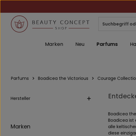
m Hauptinhalt springen
Zur Suche springen
Zur Hauptnavigation springen
Marken
Neu
Parfums
Ha
Parfums
Boadicea the Victorious
Courage Collecti
Entdecke
Hersteller
Boadicea the 
Boadicea ist 
Marken
alle keltisc
diese einziga