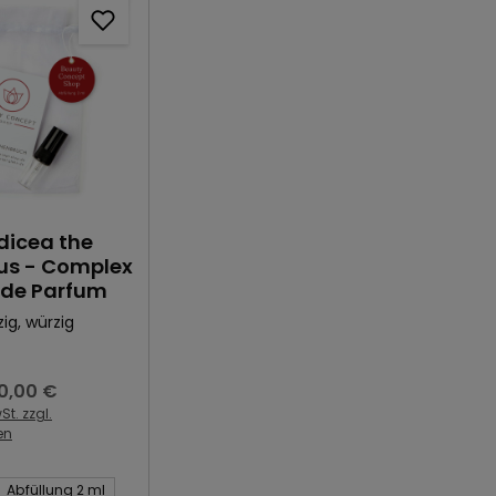
dicea the
ous - Complex
 de Parfum
zig
, würzig
0,00 €
egulärer Preis:
St. zzgl.
en
Artikel:
Abfüllung 2 ml