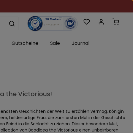
Du hast 0 Produkte au
Warenk
Gutscheine
Sale
Journal
 the Victorious!
pannendsten Geschichten der Welt zu erzählen vermag. Königin
fere, heldenartige Frau, die zum ersten Mal in der Geschichte
n Feind in die Schlacht zu ziehen. Dieser besondere Mut,
 Collection von Boadicea the Victorious einen unbeirrbaren