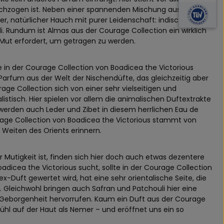
chzogen ist. Neben einer spannenden Mischung aus
, natürlicher Hauch mit purer Leidenschaft: indischer
. Rundum ist Almas aus der Courage Collection ein wirklich
n Mut erfordert, um getragen zu werden.
 in der Courage Collection von Boadicea the Victorious
Parfum aus der Welt der Nischendüfte, das gleichzeitig aber
ge Collection sich von einer sehr vielseitigen und
istisch. Hier spielen vor allem die animalischen Duftextrakte
t, werden auch Leder und Zibet in diesem herrlichen Eau de
rage Collection von Boadicea the Victorious stammt von
Weiten des Orients erinnern.
r Mutigkeit ist, finden sich hier doch auch etwas dezentere
icea the Victorious sucht, sollte in der Courage Collection
x-Duft gewertet wird, hat eine sehr orientalische Seite, die
 Gleichwohl bringen auch Safran und Patchouli hier eine
r Geborgenheit hervorrufen. Kaum ein Duft aus der Courage
fühl auf der Haut als Nemer – und eröffnet uns ein so