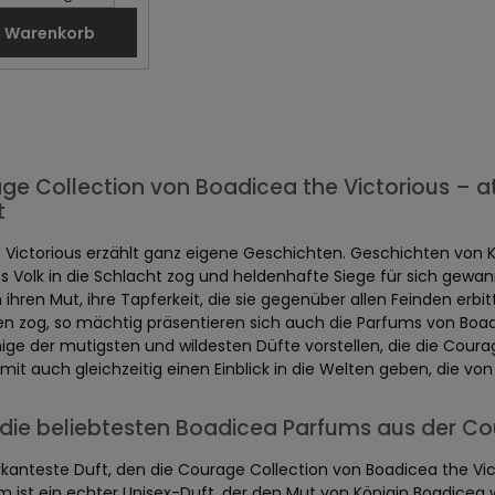
n Warenkorb
ge Collection von Boadicea the Victorious – 
t
 Victorious erzählt ganz eigene Geschichten. Geschichten von Kö
es Volk in die Schlacht zog und heldenhafte Siege für sich gewa
ihren Mut, ihre Tapferkeit, die sie gegenüber allen Feinden erbit
en zog, so mächtig präsentieren sich auch die Parfums von Boad
nige der mutigsten und wildesten Düfte vorstellen, die die Courag
mit auch gleichzeitig einen Einblick in die Welten geben, die vo
die beliebtesten Boadicea Parfums aus der Co
kanteste Duft, den die Courage Collection von Boadicea the Vict
 ist ein echter Unisex-Duft, der den Mut von Königin Boadicea w