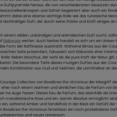
e Duftpyramide heraus, die von verschiedensten Gewürzen dur
würznelkenknospen und Safran begeistert aber auch ein floraler
immt dabei eine ebenso wichtige Rolle wie das tunesische Neroli
d reichhaltiger Duft, der durch seine Stärke und Kraft einiges a
h einem wilden, unbändigen und animalischen Duft sucht, sollte
uf
Elaborate
werfen. Auch hierbei handelt es sich um ein Unisex-
ble Form der Raffinesse ausstrahlt. Während Almas aus der Coura
eichen Seite präsentiert, fokussiert sich Elaborate eher minimal
 Rolle: Neben Moschus, der wohl als die pure Kraft der Natur gil
beitet. Die besondere Tiefe dieses mutigen Duftes aus der Cou
nden Kombination aus Oud und Veilchen, die unmittelbar an die 
Courage Collection von Boadicea the Victorious der Inbegriff de
 eher nach einem warmen und sinnlichen Eau de Parfum von Boad
r ins Auge fassen. Dieses Eau de Parfum, das ebenfalls als Unise
rch marokkanische Rose und ein Jasmin Absolue ermöglicht wird.
e ein, während Amber und Sandelholz in der Basis ein Gefühl de
n Boadicea the Victorious hinterlässt ein noch prickelnderes Ge
unbekanntes und neues Universum.