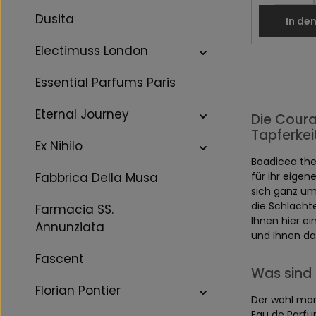
Dusita
In de
Electimuss London
Essential Parfums Paris
Eternal Journey
Die Coura
Tapferkei
Ex Nihilo
Boadicea the
Fabbrica Della Musa
für ihr eigen
sich ganz um 
die Schlacht
Farmacia SS.
Ihnen hier ei
Annunziata
und Ihnen da
Fascent
Was sind 
Florian Pontier
Der wohl mar
Eau de Parfum