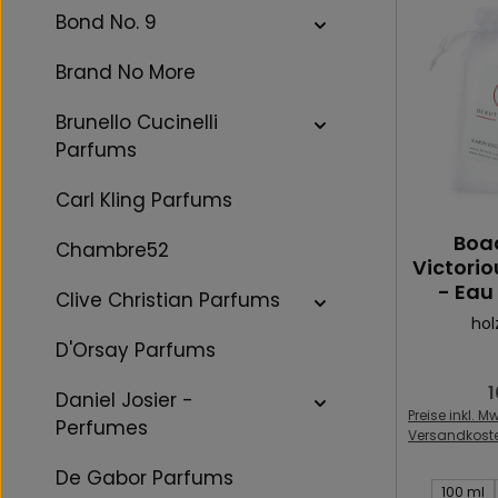
Bond No. 9
Brand No More
Brunello Cucinelli
Parfums
Carl Kling Parfums
Boa
Chambre52
Victori
- Eau
Clive Christian Parfums
hol
D'Orsay Parfums
1
R
Daniel Josier -
Preise inkl. Mw
Perfumes
Versandkost
De Gabor Parfums
Inhalt des 
100 ml