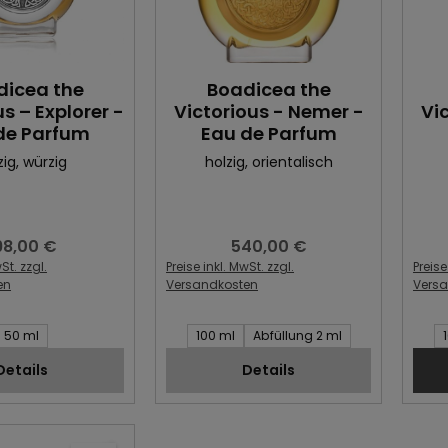
dicea the
Boadicea the
s – Explorer -
Victorious - Nemer -
Vi
de Parfum
Eau de Parfum
zig
, würzig
holzig
, orientalisch
98,00 €
540,00 €
gulärer Preis:
Regulärer Preis:
St. zzgl.
Preise inkl. MwSt. zzgl.
Preise
en
Versandkosten
Vers
Artikel:
Inhalt des Artikel:
Inhal
50 ml
100 ml
Abfüllung 2 ml
Details
Details