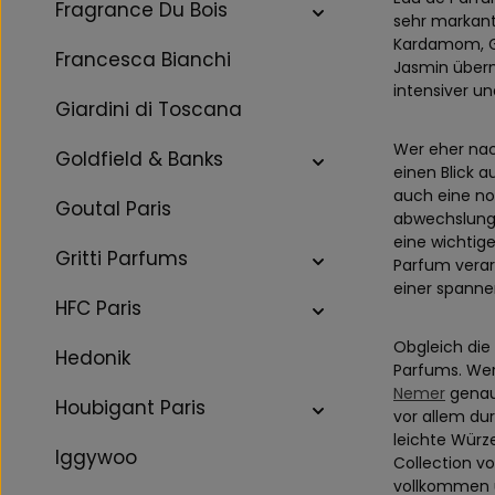
Fragrance Du Bois
sehr markant
Kardamom, Ge
Francesca Bianchi
Jasmin übern
intensiver un
Giardini di Toscana
Wer eher nac
Goldfield & Banks
einen Blick a
auch eine no
Goutal Paris
abwechslungsr
eine wichtige
Gritti Parfums
Parfum verar
einer spanne
HFC Paris
Obgleich die 
Hedonik
Parfums. Wer
Nemer
genaue
Houbigant Paris
vor allem du
leichte Würz
Iggywoo
Collection vo
vollkommen 