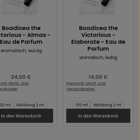
Boadicea the
Boadicea the
ctorious - Almas -
Victorious -
Eau de Parfum
Elaborate - Eau de
Parfum
aromatisch
, würzig
animalisch
, ledrig
24,00 €
14,00 €
Regulärer Preis:
Regulärer Preis:
 inkl. MwSt. zzgl.
Preise inkl. MwSt. zzgl.
andkosten
Versandkosten
t des Artikel:
Inhalt des Artikel:
100 ml
Abfüllung 2 ml
100 ml
Abfüllung 2 ml
In den Warenkorb
In den Warenkorb