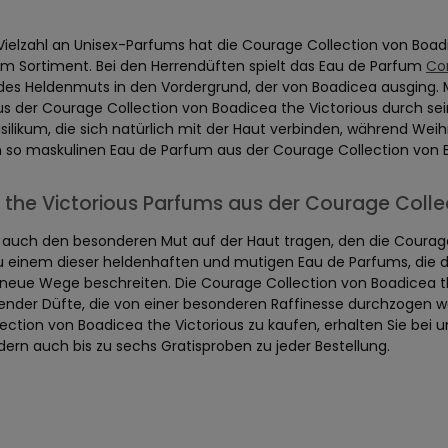
Vielzahl an Unisex-Parfums hat die Courage Collection von Boa
im Sortiment. Bei den Herrendüften spielt das Eau de Parfum
Co
des Heldenmuts in den Vordergrund, der von Boadicea ausging. M
s der Courage Collection von Boadicea the Victorious durch sei
asilikum, die sich natürlich mit der Haut verbinden, während We
m so maskulinen Eau de Parfum aus der Courage Collection von Bo
the Victorious Parfums aus der Courage Colle
auch den besonderen Mut auf der Haut tragen, den die Courage C
zu einem dieser heldenhaften und mutigen Eau de Parfums, die d
eue Wege beschreiten. Die Courage Collection von Boadicea th
der Düfte, die von einer besonderen Raffinesse durchzogen we
ection von Boadicea the Victorious zu kaufen, erhalten Sie bei 
dern auch bis zu sechs Gratisproben zu jeder Bestellung.