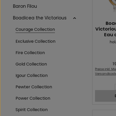
Baron Filou
Boadicea the Victorious
Boa
Victoriou
Courage Collection
Eau 
Exclusive Collection
hol
Fire Collection
1
Gold Collection
Re
Preise inkl. Mw
Versandkost
Igour Collection
Inhalt des 
Pewter Collection
Power Collection
Spirit Collection