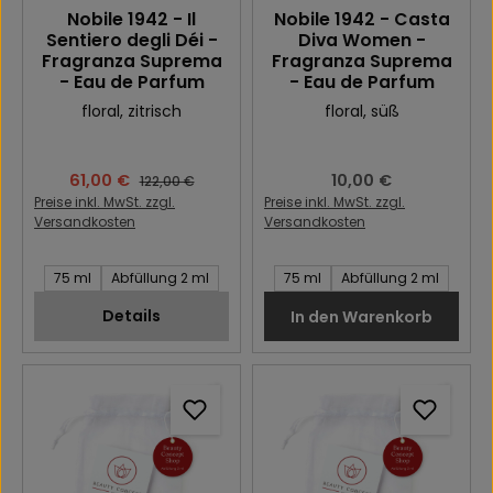
Nobile 1942 - Il
Nobile 1942 - Casta
Sentiero degli Déi -
Diva Women -
Fragranza Suprema
Fragranza Suprema
- Eau de Parfum
- Eau de Parfum
floral
, zitrisch
floral
, süß
Verkaufspreis:
61,00 €
Regulärer Preis:
10,00 €
Regulärer Preis:
122,00 €
Preise inkl. MwSt. zzgl.
Preise inkl. MwSt. zzgl.
Versandkosten
Versandkosten
Inhalt des Artikel:
Inhalt des Artikel:
75 ml
Abfüllung 2 ml
75 ml
Abfüllung 2 ml
Details
In den Warenkorb