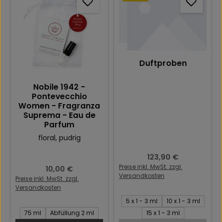
Duftproben
Nobile 1942 -
Pontevecchio
Women - Fragranza
Suprema - Eau de
Parfum
floral
, pudrig
Regulärer Preis:
123,90 €
Preise inkl. MwSt. zzgl.
Regulärer Preis:
10,00 €
Versandkosten
Preise inkl. MwSt. zzgl.
Versandkosten
Stück:
5 x 1 - 3 ml
10 x 1 - 3 ml
Inhalt des Artikel:
75 ml
Abfüllung 2 ml
15 x 1 - 3 ml