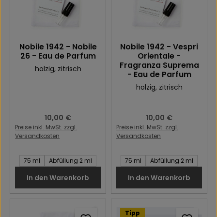
Nobile 1942 - Nobile
Nobile 1942 - Vespri
26 - Eau de Parfum
Orientale -
Fragranza Suprema
holzig
, zitrisch
- Eau de Parfum
holzig
, zitrisch
Regulärer Preis:
10,00 €
Regulärer Preis:
10,00 €
Preise inkl. MwSt. zzgl.
Preise inkl. MwSt. zzgl.
Versandkosten
Versandkosten
Inhalt des Artikel:
Inhalt des Artikel:
75 ml
Abfüllung 2 ml
75 ml
Abfüllung 2 ml
In den Warenkorb
In den Warenkorb
Tipp