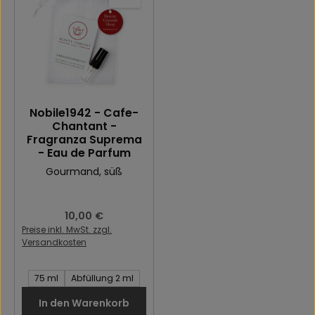
Nobile1942 - Cafe-
Chantant -
Fragranza Suprema
- Eau de Parfum
Gourmand
, süß
Regulärer Preis:
10,00 €
Preise inkl. MwSt. zzgl.
Versandkosten
Inhalt des Artikel:
75 ml
Abfüllung 2 ml
In den Warenkorb