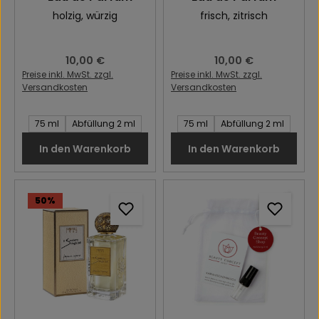
holzig
, würzig
frisch
, zitrisch
Regulärer Preis:
10,00 €
Regulärer Preis:
10,00 €
Preise inkl. MwSt. zzgl.
Preise inkl. MwSt. zzgl.
Versandkosten
Versandkosten
Inhalt des Artikel:
Inhalt des Artikel:
75 ml
Abfüllung 2 ml
75 ml
Abfüllung 2 ml
In den Warenkorb
In den Warenkorb
50
%