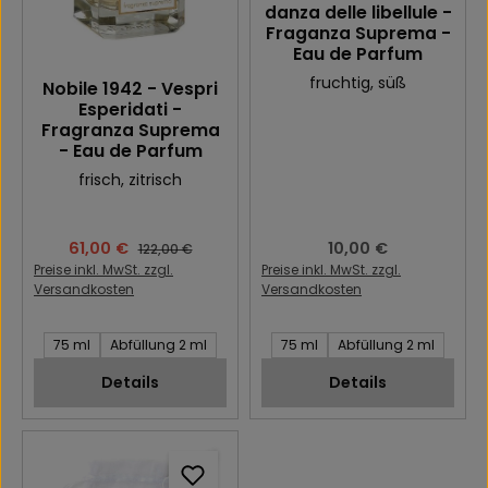
danza delle libellule -
Fraganza Suprema -
Eau de Parfum
fruchtig
, süß
Nobile 1942 - Vespri
Esperidati -
Fragranza Suprema
- Eau de Parfum
frisch
, zitrisch
Verkaufspreis:
61,00 €
Regulärer Preis:
10,00 €
Regulärer Preis:
122,00 €
Preise inkl. MwSt. zzgl.
Preise inkl. MwSt. zzgl.
Versandkosten
Versandkosten
Inhalt des Artikel:
Inhalt des Artikel:
75 ml
Abfüllung 2 ml
75 ml
Abfüllung 2 ml
Details
Details