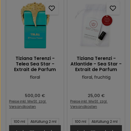
Tiziana Terenzi -
Tiziana Terenzi -
Telea Sea Star -
Atlantide - Sea Star -
Extrait de Parfum
Extrait de Parfum
floral
floral
, fruchtig
Regulärer Preis:
500,00 €
Regulärer Preis:
25,00 €
Preise inkl. MwSt. zzgl.
Preise inkl. MwSt. zzgl.
Versandkosten
Versandkosten
Inhalt des Artikel:
Inhalt des Artikel:
100 ml
Abfüllung 2 ml
100 ml
Abfüllung 2 ml