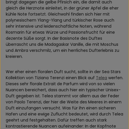
bringt dagegen die gelbe Pfirsich ein, die damit auch
gleich die Herznote einleitet, in der grüner Apfel die eher
kühle Note fortsetzt. Gleichwohl finden sich hier mit
polynesischem Ylang-Ylang und türkischer Rose auch
sehr intensive und leidenschaftliche Noten, während
Rosmarin für etwas Würze und Passionsfrucht für eine
dezente Süße sorgt. In der Basisnote des Duftes
überrascht uns die Madagaskar Vanille, die mit Moschus
und Ambra verschmilz, um ein herrliches Dufterlebnis zu
kreieren.
Wer eher einen floralen Duft sucht, sollte in der Sea Stars
Kollektion von Tiziana Terenzi einen Blick auf
Telea
werfen.
Dieses sehr florale Extrait de Parfum wird von so vielen
Nuancen bereichert, dass auch hier ein typischer Unisex-
Duft gegeben ist. Telea stammt vor allem aus der Feder
von Paolo Terenzi, der hier die Weite des Meeres in einem
Duft einzufangen versucht. Was für ihn einen sicheren
Hafen und eine ewige Zuflucht bedeutet, wird durch Telea
geehrt und festgehalten. Dafür treffen auch stark
kontrastierende Nuancen aufeinander: In der Kopfnote