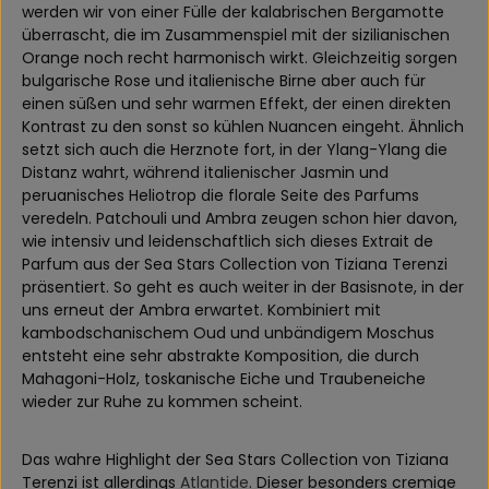
werden wir von einer Fülle der kalabrischen Bergamotte
überrascht, die im Zusammenspiel mit der sizilianischen
Orange noch recht harmonisch wirkt. Gleichzeitig sorgen
bulgarische Rose und italienische Birne aber auch für
einen süßen und sehr warmen Effekt, der einen direkten
Kontrast zu den sonst so kühlen Nuancen eingeht. Ähnlich
setzt sich auch die Herznote fort, in der Ylang-Ylang die
Distanz wahrt, während italienischer Jasmin und
peruanisches Heliotrop die florale Seite des Parfums
veredeln. Patchouli und Ambra zeugen schon hier davon,
wie intensiv und leidenschaftlich sich dieses Extrait de
Parfum aus der Sea Stars Collection von Tiziana Terenzi
präsentiert. So geht es auch weiter in der Basisnote, in der
uns erneut der Ambra erwartet. Kombiniert mit
kambodschanischem Oud und unbändigem Moschus
entsteht eine sehr abstrakte Komposition, die durch
Mahagoni-Holz, toskanische Eiche und Traubeneiche
wieder zur Ruhe zu kommen scheint.
Das wahre Highlight der Sea Stars Collection von Tiziana
Terenzi ist allerdings
Atlantide
. Dieser besonders cremige