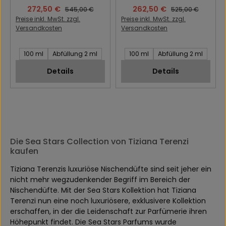
Verkaufspreis:
272,50 €
Verkaufspreis:
262,50 €
Regulärer Preis:
Regulärer Preis:
545,00 €
525,00 €
Preise inkl. MwSt. zzgl.
Preise inkl. MwSt. zzgl.
Versandkosten
Versandkosten
Inhalt des Artikel:
Inhalt des Artikel:
100 ml
Abfüllung 2 ml
100 ml
Abfüllung 2 ml
Details
Details
Die Sea Stars Collection von Tiziana Terenzi
kaufen
Tiziana Terenzis luxuriöse Nischendüfte sind seit jeher ein
nicht mehr wegzudenkender Begriff im Bereich der
Nischendüfte. Mit der Sea Stars Kollektion hat Tiziana
Terenzi nun eine noch luxuriösere, exklusivere Kollektion
erschaffen, in der die Leidenschaft zur Parfümerie ihren
Höhepunkt findet. Die Sea Stars Parfums wurde