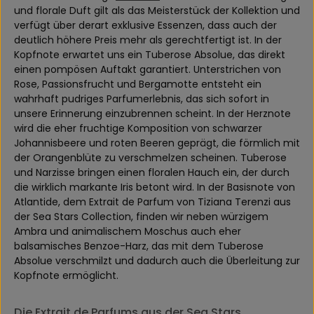
und florale Duft gilt als das Meisterstück der Kollektion und
verfügt über derart exklusive Essenzen, dass auch der
deutlich höhere Preis mehr als gerechtfertigt ist. In der
Kopfnote erwartet uns ein Tuberose Absolue, das direkt
einen pompösen Auftakt garantiert. Unterstrichen von
Rose, Passionsfrucht und Bergamotte entsteht ein
wahrhaft pudriges Parfumerlebnis, das sich sofort in
unsere Erinnerung einzubrennen scheint. In der Herznote
wird die eher fruchtige Komposition von schwarzer
Johannisbeere und roten Beeren geprägt, die förmlich mit
der Orangenblüte zu verschmelzen scheinen. Tuberose
und Narzisse bringen einen floralen Hauch ein, der durch
die wirklich markante Iris betont wird. In der Basisnote von
Atlantide, dem Extrait de Parfum von Tiziana Terenzi aus
der Sea Stars Collection, finden wir neben würzigem
Ambra und animalischem Moschus auch eher
balsamisches Benzoe-Harz, das mit dem Tuberose
Absolue verschmilzt und dadurch auch die Überleitung zur
Kopfnote ermöglicht.
Die Extrait de Parfums aus der Sea Stars