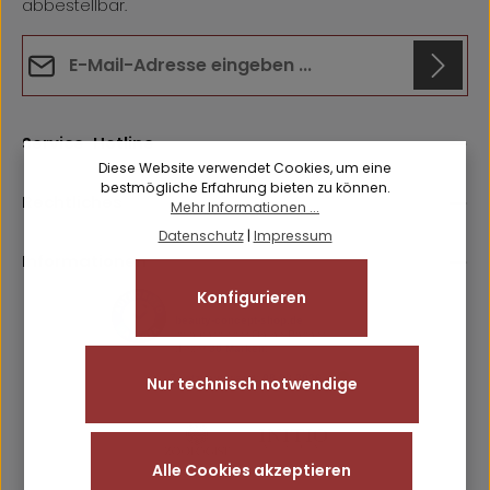
abbestellbar.
E-Mail-Adresse*
Datenschutz
Anti-Roboter-Verifizierung
Die mit einem Stern (*) markierten Felder sind
Hier klicken
Service-Hotline
Ich habe die
Datenschutzbestimmungen
zur Kenntnis
Pflichtfelder.
Friendly
Captcha ⇗
Diese Website verwendet Cookies, um eine
genommen und die
AGB
gelesen und bin mit ihnen
bestmögliche Erfahrung bieten zu können.
einverstanden.
Rechtliches
Mehr Informationen ...
Datenschutz
|
Impressum
Informationen
Konfigurieren
Nur technisch notwendige
Alle Cookies akzeptieren