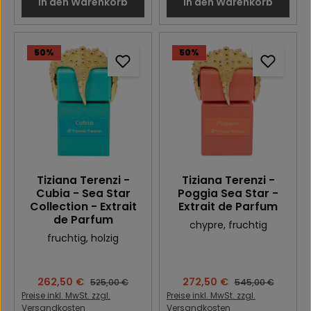
In den Warenkorb
In den Warenkorb
50
%
50
%
Tiziana Terenzi -
Tiziana Terenzi -
Cubia - Sea Star
Poggia Sea Star -
Collection - Extrait
Extrait de Parfum
de Parfum
chypre
, fruchtig
fruchtig
, holzig
Verkaufspreis:
262,50 €
Verkaufspreis:
272,50 €
Regulärer Preis:
Regulärer Preis:
525,00 €
545,00 €
Preise inkl. MwSt. zzgl.
Preise inkl. MwSt. zzgl.
Versandkosten
Versandkosten