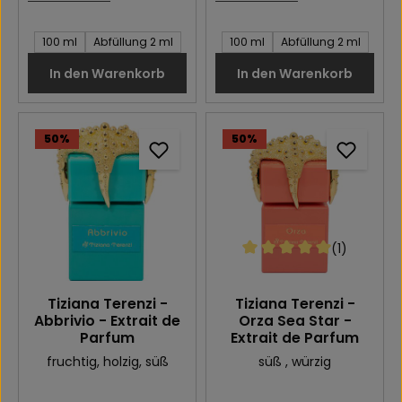
Inhalt des Artikel:
Inhalt des Artikel:
100 ml
Abfüllung 2 ml
100 ml
Abfüllung 2 ml
In den Warenkorb
In den Warenkorb
50
%
50
%
(1)
Durchschnittliche Bewert
Tiziana Terenzi -
Tiziana Terenzi -
Abbrivio - Extrait de
Orza Sea Star -
Parfum
Extrait de Parfum
fruchtig
, holzig
, süß
süß
, würzig