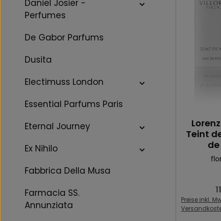
Daniel Josier -
Perfumes
De Gabor Parfums
Dusita
Electimuss London
Essential Parfums Paris
Lorenz
Eternal Journey
Teint d
de
Ex Nihilo
flo
Fabbrica Della Musa
1
R
Farmacia SS.
Preise inkl. Mw
Annunziata
Versandkost