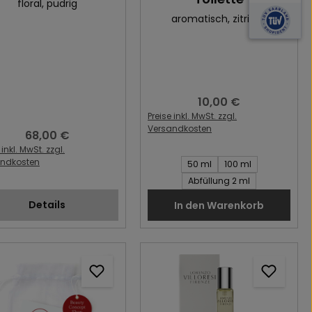
floral
, pudrig
aromatisch
, zitrisch
10,00 €
Regulärer Preis:
Preise inkl. MwSt. zzgl.
Versandkosten
68,00 €
Regulärer Preis:
 inkl. MwSt. zzgl.
Inhalt des Artikel:
andkosten
50 ml
100 ml
Abfüllung 2 ml
Details
In den Warenkorb