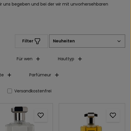
 wir uns begeben und bei der wir mit unvorhersehbaren
Filter
Für wen
Hauttyp
te
Parfümeur
Filter hinzufügen: Versandkostenfrei
Versandkostenfrei