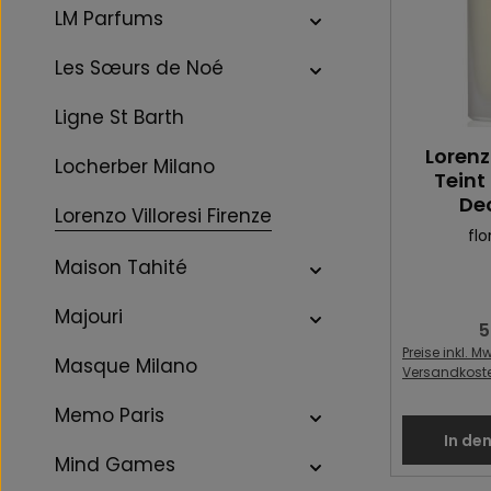
LM Parfums
Les Sœurs de Noé
Ligne St Barth
Lorenzo
Locherber Milano
Teint
De
Lorenzo Villoresi Firenze
flo
Maison Tahité
Majouri
5
R
Preise inkl. Mw
Masque Milano
Versandkost
Memo Paris
In de
Mind Games