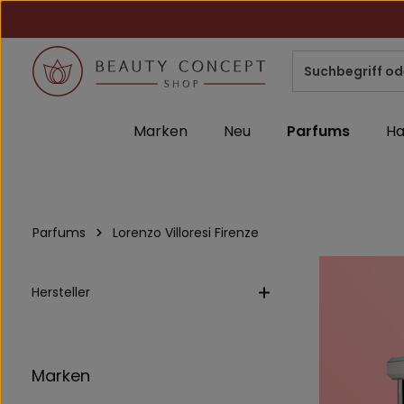
m Hauptinhalt springen
Zur Suche springen
Zur Hauptnavigation springen
Marken
Neu
Parfums
Ha
Parfums
Lorenzo Villoresi Firenze
Hersteller
Marken