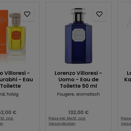
o Villoresi -
Lorenzo Villoresi -
L
rabhi - Eau
Uomo - Eau de
Ka
Toilette
Toilette 50 ml
ral
, holzig
Fougere
, aromatisch
52,00 €
132,00 €
gulärer Preis:
Regulärer Preis:
St. zzgl.
Preise inkl. MwSt. zzgl.
Preise
en
Versandkosten
Vers