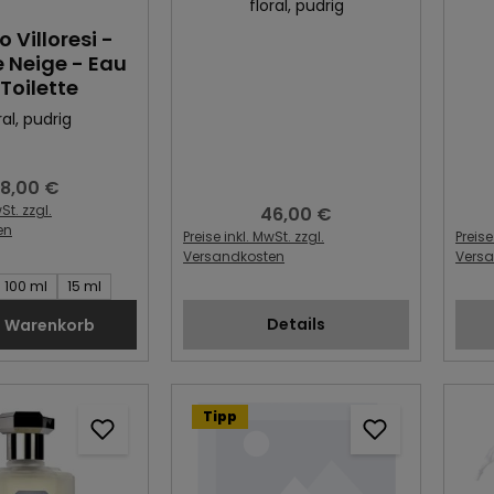
floral
, pudrig
o Villoresi -
e Neige - Eau
Toilette
ral
, pudrig
8,00 €
egulärer Preis:
St. zzgl.
46,00 €
Regulärer Preis:
en
Preise inkl. MwSt. zzgl.
Preise
Versandkosten
Vers
Artikel:
100 ml
15 ml
Details
n Warenkorb
Tipp