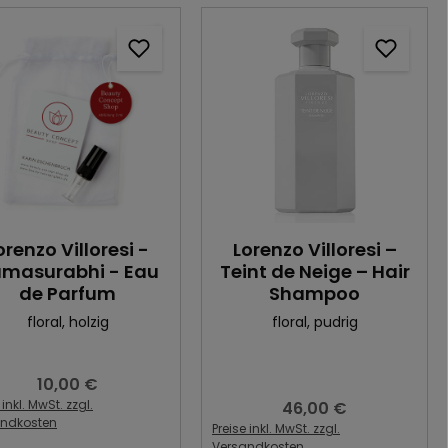
orenzo Villoresi -
Lorenzo Villoresi –
masurabhi - Eau
Teint de Neige – Hair
de Parfum
Shampoo
floral
, holzig
floral
, pudrig
10,00 €
Regulärer Preis:
 inkl. MwSt. zzgl.
46,00 €
Regulärer Preis:
andkosten
Preise inkl. MwSt. zzgl.
Versandkosten