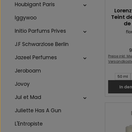
Houbigant Paris
Lorenz
Teint d
Iggywoo
de 
Initio Parfums Prives
flo
J.F Schwarzlose Berlin
9
R
Preise inkl. Mw
Jazeel Perfumes
Versandkost
Jeroboam
Inhalt des 
50 ml
Jovoy
In de
Jul et Mad
Juliette Has A Gun
L'Entropiste