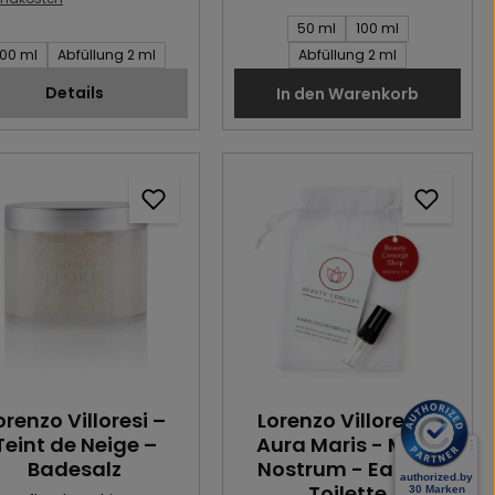
Inhalt des Artikel:
50 ml
100 ml
t des Artikel:
100 ml
Abfüllung 2 ml
Abfüllung 2 ml
Details
In den Warenkorb
orenzo Villoresi –
Lorenzo Villoresi -
Teint de Neige –
Aura Maris - Mare
Badesalz
Nostrum - Eau de
Toilette