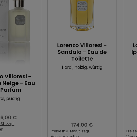
Lorenzo Villoresi -
L
Sandalo - Eau de
I
Toilette
floral
, holzig
, würzig
o Villoresi -
e Neige - Eau
 Parfum
ral
, pudrig
16,00 €
egulärer Preis:
St. zzgl.
174,00 €
Regulärer Preis:
en
Preise inkl. MwSt. zzgl.
Preise
Versandkosten
Vers