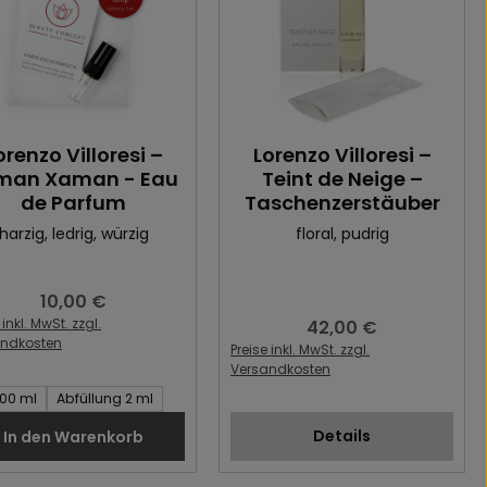
orenzo Villoresi –
Lorenzo Villoresi –
man Xaman - Eau
Teint de Neige –
de Parfum
Taschenzerstäuber
harzig
, ledrig
, würzig
floral
, pudrig
10,00 €
Regulärer Preis:
 inkl. MwSt. zzgl.
42,00 €
Regulärer Preis:
andkosten
Preise inkl. MwSt. zzgl.
Versandkosten
t des Artikel:
100 ml
Abfüllung 2 ml
Details
In den Warenkorb