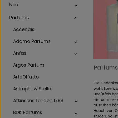
Neu
Parfums
Accendis
Adamo Parfums
Anfas
Argos Parfum
Parfums 
ArteOlfatto
Die Gedanken
Astrophil & Stella
wohl. Lorenzo
Bedürfnis ha
hinterlassen
Atkinsons London 1799
ausruhen kön
Hauch von Ori
BDK Parfums
trugen. So is