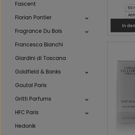
Fascent
Inhalt des 
50 
Abf
Florian Pontier
In de
Fragrance Du Bois
Francesca Bianchi
Giardini di Toscana
Goldfield & Banks
Goutal Paris
Gritti Parfums
HFC Paris
Hedonik