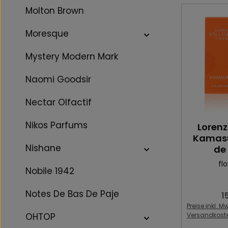
Molton Brown
Moresque
Mystery Modern Mark
Naomi Goodsir
Nectar Olfactif
Nikos Parfums
Lorenz
Kamasu
Nishane
de 
flo
Nobile 1942
Notes De Bas De Paje
1
Re
Preise inkl. Mw
Versandkost
OHTOP