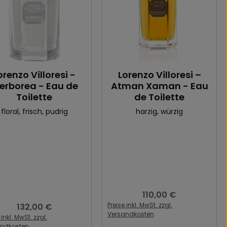
orenzo Villoresi -
Lorenzo Villoresi –
perborea - Eau de
Atman Xaman - Eau
Toilette
de Toilette
floral
, frisch
, pudrig
harzig
, würzig
110,00 €
Regulärer Preis:
Preise inkl. MwSt. zzgl.
132,00 €
Regulärer Preis:
Versandkosten
 inkl. MwSt. zzgl.
andkosten