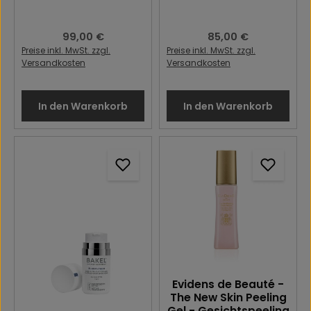
Regulärer Preis:
99,00 €
Regulärer Preis:
85,00 €
Preise inkl. MwSt. zzgl.
Preise inkl. MwSt. zzgl.
Versandkosten
Versandkosten
In den Warenkorb
In den Warenkorb
Evidens de Beauté -
The New Skin Peeling
Gel - Gesichtspeeling