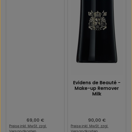
Evidens de Beauté -
Make-up Remover
Milk
Regulärer Preis:
69,00 €
Regulärer Preis:
90,00 €
Preise inkl. MwSt. zzgl.
Preise inkl. MwSt. zzgl.
Versandkosten
Versandkosten