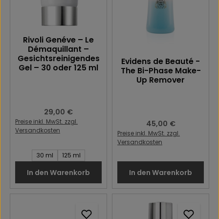
Rivoli Genéve – Le
Démaquillant –
Gesichtsreinigendes
Evidens de Beauté -
Gel – 30 oder 125 ml
The Bi-Phase Make-
Up Remover
Regulärer Preis:
29,00 €
Preise inkl. MwSt. zzgl.
Regulärer Preis:
45,00 €
Versandkosten
Preise inkl. MwSt. zzgl.
Versandkosten
Inhalt des Artikel:
30 ml
125 ml
In den Warenkorb
In den Warenkorb