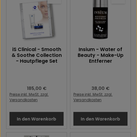
iS Clinical - Smooth
Insium - Water of
& Soothe Collection
Beauty - Make-Up
- Hautpflege Set
Entferner
Regulärer Preis:
185,00 €
Regulärer Preis:
38,00 €
Preise inkl. MwSt. zzgl.
Preise inkl. MwSt. zzgl.
Versandkosten
Versandkosten
In den Warenkorb
In den Warenkorb