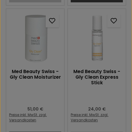
Med Beauty Swiss -
Med Beauty Swiss -
Gly Clean Moisturizer
Gly Clean Express
Stick
Regulärer Preis:
51,00 €
Regulärer Preis:
24,00 €
Preise inkl. MwSt. zzgl.
Preise inkl. MwSt. zzgl.
Versandkosten
Versandkosten