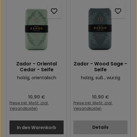
Zador - Oriental
Zador - Wood Sage -
Cedar - Seife
Seife
holzig
, orientalisch
holzig
, süß
, würzig
Regulärer Preis:
10,90 €
Regulärer Preis:
10,90 €
Preise inkl. MwSt. zzgl.
Preise inkl. MwSt. zzgl.
Versandkosten
Versandkosten
Details
In den Warenkorb