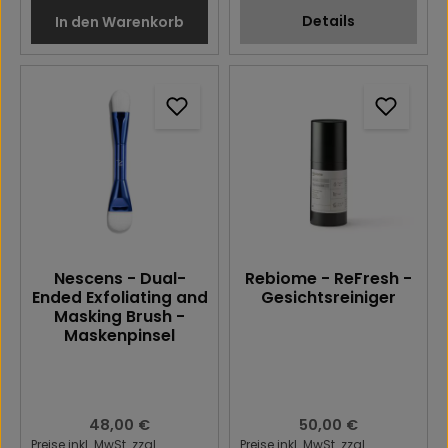
Details
In den Warenkorb
Nescens - Dual-
Rebiome - ReFresh -
Ended Exfoliating and
Gesichtsreiniger
Masking Brush -
Maskenpinsel
Regulärer Preis:
48,00 €
Regulärer Preis:
50,00 €
Preise inkl. MwSt. zzgl.
Preise inkl. MwSt. zzgl.