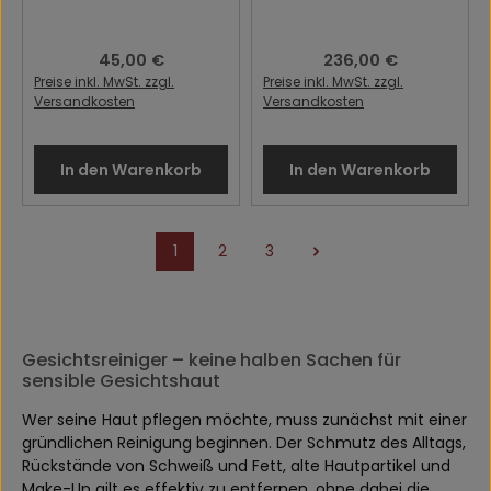
Regulärer Preis:
45,00 €
Regulärer Preis:
236,00 €
Preise inkl. MwSt. zzgl.
Preise inkl. MwSt. zzgl.
Versandkosten
Versandkosten
In den Warenkorb
In den Warenkorb
1
2
3
Seite
Seite
Seite
Gesichtsreiniger – keine halben Sachen für
sensible Gesichtshaut
Wer seine Haut pflegen möchte, muss zunächst mit einer
gründlichen Reinigung beginnen. Der Schmutz des Alltags,
Rückstände von Schweiß und Fett, alte Hautpartikel und
Make-Up gilt es effektiv zu entfernen, ohne dabei die