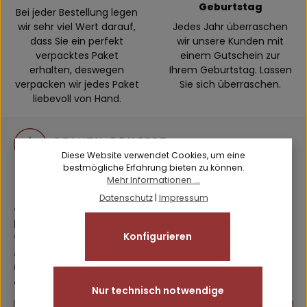
Geburtstag
Bei jeder Bestellung legen
wir sehr viel Wert darauf,
Jedes Jahr überraschen
dass Sie ein perfekt
wir unsere Kunden mit
verpacktes Paket
einem Gutschein zur
erhalten, deswegen
Ihrem Geburtstag. Lassen
verpacken wir jedes Paket
Sie sich überraschen.
liebevoll von Hand.
Diese Website verwendet Cookies, um eine
bestmögliche Erfahrung bieten zu können.
Mehr Informationen ...
Datenschutz
|
Impressum
Abonnieren Sie den kostenlosen Newsletter und
profitieren Sie von unseren tollen Angeboten! Sie
Konfigurieren
werden stets als Erster über neue Produkte und
Aktionen informiert. Der Newsletter ist natürlich jederzeit
über einen Link in der E-Mail oder dieser Seite wieder
abbestellbar.
Nur technisch notwendige