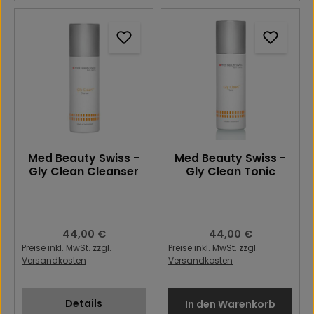
Med Beauty Swiss -
Med Beauty Swiss -
Gly Clean Cleanser
Gly Clean Tonic
Regulärer Preis:
44,00 €
Regulärer Preis:
44,00 €
Preise inkl. MwSt. zzgl.
Preise inkl. MwSt. zzgl.
Versandkosten
Versandkosten
Details
In den Warenkorb