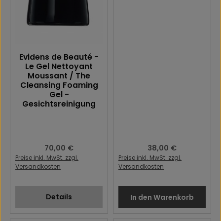
Evidens de Beauté -
Le Gel Nettoyant
Moussant / The
Cleansing Foaming
Gel -
Gesichtsreinigung
Regulärer Preis:
70,00 €
Regulärer Preis:
38,00 €
Preise inkl. MwSt. zzgl.
Preise inkl. MwSt. zzgl.
Versandkosten
Versandkosten
Details
In den Warenkorb