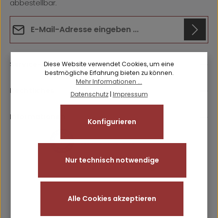
abbestellbar.
E-Mail-Adresse*
Datenschutz
Anti-Roboter-Verifizierung
Die mit einem Stern (*) markierten Felder sind
Hier klicken
Service-Hotline
Diese Website verwendet Cookies, um eine
Ich habe die
Datenschutzbestimmungen
zur Kenntnis
Pflichtfelder.
Friendly
Captcha ⇗
bestmögliche Erfahrung bieten zu können.
genommen und die
AGB
gelesen und bin mit ihnen
Mehr Informationen ...
einverstanden.
Rechtliches
Datenschutz
|
Impressum
Informationen
Konfigurieren
Nur technisch notwendige
Alle Cookies akzeptieren