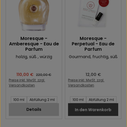
Moresque -
Moresque -
Amberesque - Eau de
Perpetual - Eau de
Parfum
Parfum
holzig
, süß
, würzig
Gourmand
, fruchtig
, süß
Verkaufspreis:
110,00 €
Regulärer Preis:
12,00 €
Regulärer Preis:
220,00 €
Preise inkl. MwSt. zzgl.
Preise inkl. MwSt. zzgl.
Versandkosten
Versandkosten
Inhalt des Artikel:
Inhalt des Artikel:
100 ml
Abfüllung 2 ml
100 ml
Abfüllung 2 ml
Details
In den Warenkorb