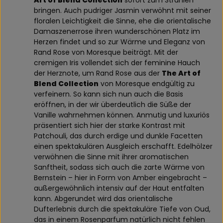
Art of Blend Collection
sofort zum Strahlen
bringen. Auch pudriger Jasmin verwöhnt mit seiner
floralen Leichtigkeit die Sinne, ehe die orientalische
Damaszenerrose ihren wunderschönen Platz im
Herzen findet und so zur Wärme und Eleganz von
Rand Rose von Moresque beiträgt. Mit der
cremigen Iris vollendet sich der feminine Hauch
der Herznote, um Rand Rose aus der
The Art of
Blend Collection
von Moresque endgültig zu
verfeinern. So kann sich nun auch die Basis
eröffnen, in der wir überdeutlich die Süße der
Vanille wahrnehmen können. Anmutig und luxuriös
präsentiert sich hier der starke Kontrast mit
Patchouli, das durch erdige und dunkle Facetten
einen spektakulären Ausgleich erschafft. Edelhölzer
verwöhnen die Sinne mit ihrer aromatischen
Sanftheit, sodass sich auch die zarte Wärme von
Bernstein – hier in Form von Amber eingebracht –
außergewöhnlich intensiv auf der Haut entfalten
kann. Abgerundet wird das orientalische
Dufterlebnis durch die spektakuläre Tiefe von Oud,
das in einem Rosenparfum natürlich nicht fehlen