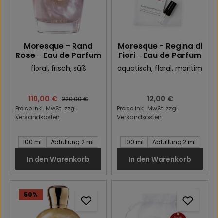
Moresque - Rand
Moresque - Regina di
Rose - Eau de Parfum
Fiori - Eau de Parfum
floral
, frisch
, süß
aquatisch
, floral
, maritim
Verkaufspreis:
110,00 €
Regulärer Preis:
12,00 €
Regulärer Preis:
220,00 €
Preise inkl. MwSt. zzgl.
Preise inkl. MwSt. zzgl.
Versandkosten
Versandkosten
Inhalt des Artikel:
Inhalt des Artikel:
100 ml
Abfüllung 2 ml
100 ml
Abfüllung 2 ml
In den Warenkorb
In den Warenkorb
50
%