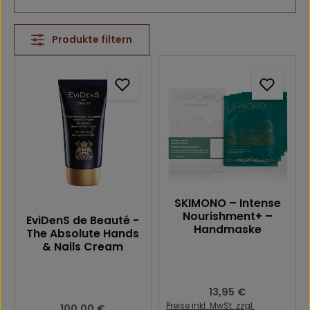
Produkte filtern
SKIMONO – Intense
Nourishment+ –
EviDenS de Beauté -
Handmaske
The Absolute Hands
& Nails Cream
Regulärer Preis:
13,95 €
Preise inkl. MwSt. zzgl.
Regulärer Preis:
100,00 €