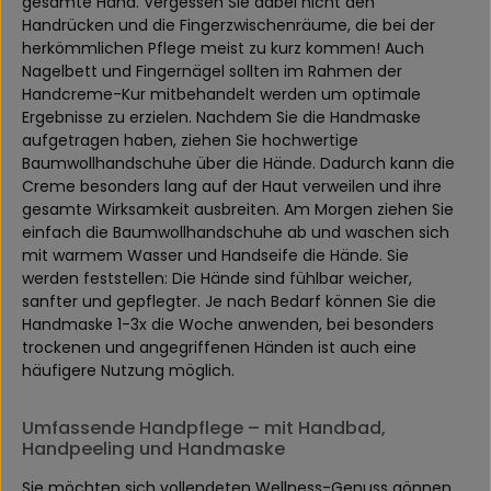
gesamte Hand. Vergessen Sie dabei nicht den
Handrücken und die Fingerzwischenräume, die bei der
herkömmlichen Pflege meist zu kurz kommen! Auch
Nagelbett und Fingernägel sollten im Rahmen der
Handcreme-Kur mitbehandelt werden um optimale
Ergebnisse zu erzielen. Nachdem Sie die Handmaske
aufgetragen haben, ziehen Sie hochwertige
Baumwollhandschuhe über die Hände. Dadurch kann die
Creme besonders lang auf der Haut verweilen und ihre
gesamte Wirksamkeit ausbreiten. Am Morgen ziehen Sie
einfach die Baumwollhandschuhe ab und waschen sich
mit warmem Wasser und Handseife die Hände. Sie
werden feststellen: Die Hände sind fühlbar weicher,
sanfter und gepflegter. Je nach Bedarf können Sie die
Handmaske 1-3x die Woche anwenden, bei besonders
trockenen und angegriffenen Händen ist auch eine
häufigere Nutzung möglich.
Umfassende Handpflege – mit Handbad,
Handpeeling und Handmaske
Sie möchten sich vollendeten Wellness-Genuss gönnen