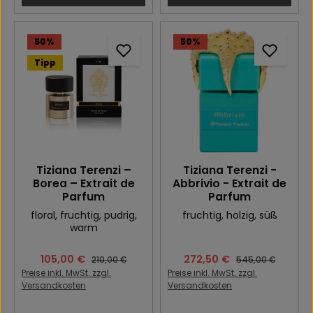
50
%
50
%
Tipp
Tiziana Terenzi –
Tiziana Terenzi -
Borea – Extrait de
Abbrivio - Extrait de
Parfum
Parfum
floral
, fruchtig
, pudrig
,
fruchtig
, holzig
, süß
warm
Verkaufspreis:
105,00 €
Verkaufspreis:
272,50 €
Regulärer Preis:
Regulärer Preis:
210,00 €
545,00 €
Preise inkl. MwSt. zzgl.
Preise inkl. MwSt. zzgl.
Versandkosten
Versandkosten