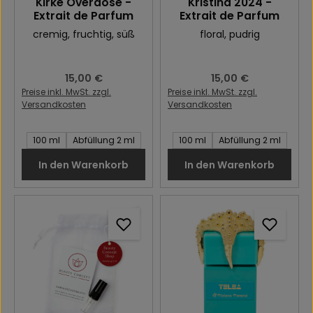
Kirké Overdose -
Kristina 2024 -
Extrait de Parfum
Extrait de Parfum
cremig
, fruchtig
, süß
floral
, pudrig
Regulärer Preis:
15,00 €
Regulärer Preis:
15,00 €
Preise inkl. MwSt. zzgl.
Preise inkl. MwSt. zzgl.
Versandkosten
Versandkosten
Inhalt des Artikel:
Inhalt des Artikel:
100 ml
Abfüllung 2 ml
100 ml
Abfüllung 2 ml
In den Warenkorb
In den Warenkorb