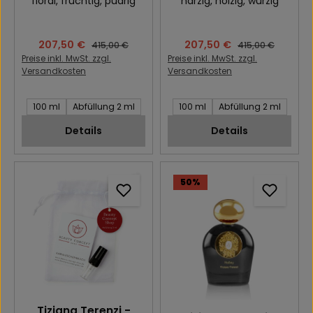
floral
, fruchtig
, pudrig
harzig
, holzig
, würzig
Verkaufspreis:
207,50 €
Verkaufspreis:
207,50 €
Regulärer Preis:
Regulärer Preis:
415,00 €
415,00 €
Preise inkl. MwSt. zzgl.
Preise inkl. MwSt. zzgl.
Versandkosten
Versandkosten
Inhalt des Artikel:
Inhalt des Artikel:
100 ml
Abfüllung 2 ml
100 ml
Abfüllung 2 ml
Details
Details
50
%
Tiziana Terenzi -