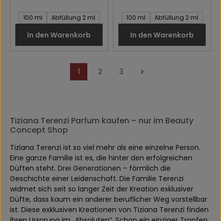
Inhalt des Artikel:
Inhalt des Artikel:
100 ml
Abfüllung 2 ml
100 ml
Abfüllung 2 ml
In den Warenkorb
In den Warenkorb
1
2
3
Seite
Seite
Seite
Tiziana Terenzi Parfum kaufen – nur im Beauty
Concept Shop
Tiziana Terenzi ist so viel mehr als eine einzelne Person.
Eine ganze Familie ist es, die hinter den erfolgreichen
Düften steht. Drei Generationen – förmlich die
Geschichte einer Leidenschaft. Die Familie Terenzi
widmet sich seit so langer Zeit der Kreation exklusiver
Düfte, dass kaum ein anderer beruflicher Weg vorstellbar
ist. Diese exklusiven Kreationen von Tiziana Terenzi finden
ihren Ursprung im „Absoluten“. Schon ein einziger Tropfen