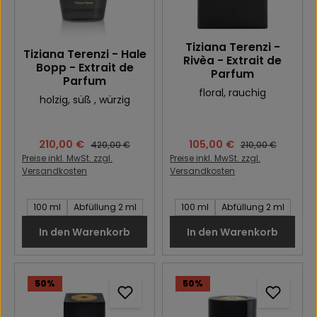
Tiziana Terenzi -
Tiziana Terenzi - Hale
Rivèa - Extrait de
Bopp - Extrait de
Parfum
Parfum
floral
, rauchig
holzig
, süß
, würzig
Verkaufspreis:
210,00 €
Verkaufspreis:
105,00 €
Regulärer Preis:
Regulärer Preis:
420,00 €
210,00 €
Preise inkl. MwSt. zzgl.
Preise inkl. MwSt. zzgl.
Versandkosten
Versandkosten
Inhalt des Artikel:
Inhalt des Artikel:
100 ml
Abfüllung 2 ml
100 ml
Abfüllung 2 ml
In den Warenkorb
In den Warenkorb
50
%
50
%