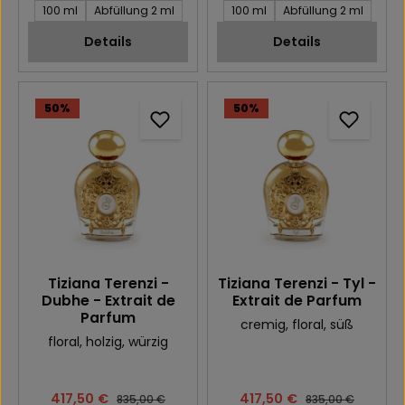
Inhalt des Artikel:
Inhalt des Artikel:
100 ml
Abfüllung 2 ml
100 ml
Abfüllung 2 ml
Details
Details
50
%
50
%
Tiziana Terenzi -
Tiziana Terenzi - Tyl -
Dubhe - Extrait de
Extrait de Parfum
Parfum
cremig
, floral
, süß
floral
, holzig
, würzig
Verkaufspreis:
417,50 €
Verkaufspreis:
417,50 €
Regulärer Preis:
Regulärer Preis:
835,00 €
835,00 €