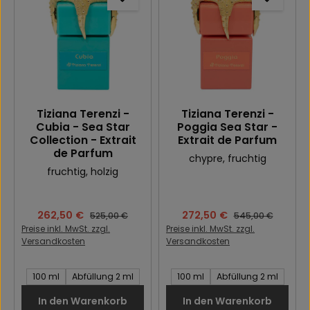
Tiziana Terenzi -
Tiziana Terenzi -
Cubia - Sea Star
Poggia Sea Star -
Collection - Extrait
Extrait de Parfum
de Parfum
chypre
, fruchtig
fruchtig
, holzig
Verkaufspreis:
262,50 €
Verkaufspreis:
272,50 €
Regulärer Preis:
Regulärer Preis:
525,00 €
545,00 €
Preise inkl. MwSt. zzgl.
Preise inkl. MwSt. zzgl.
Versandkosten
Versandkosten
Inhalt des Artikel:
Inhalt des Artikel:
100 ml
Abfüllung 2 ml
100 ml
Abfüllung 2 ml
In den Warenkorb
In den Warenkorb