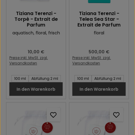
Tiziana Terenzi -
Tiziana Terenzi -
Torpè - Extrait de
Telea Sea Star -
Parfum
Extrait de Parfum
aquatisch
, floral
, frisch
floral
Regulärer Preis:
10,00 €
Regulärer Preis:
500,00 €
Preise inkl. MwSt. zzgl.
Preise inkl. MwSt. zzgl.
Versandkosten
Versandkosten
Inhalt des Artikel:
Inhalt des Artikel:
100 ml
Abfüllung 2 ml
100 ml
Abfüllung 2 ml
In den Warenkorb
In den Warenkorb