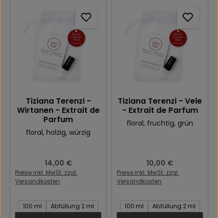
Tiziana Terenzi -
Tiziana Terenzi - Vele
Wirtanen - Extrait de
- Extrait de Parfum
Parfum
floral
, fruchtig
, grün
floral
, holzig
, würzig
Regulärer Preis:
14,00 €
Regulärer Preis:
10,00 €
Preise inkl. MwSt. zzgl.
Preise inkl. MwSt. zzgl.
Versandkosten
Versandkosten
Inhalt des Artikel:
Inhalt des Artikel:
100 ml
Abfüllung 2 ml
100 ml
Abfüllung 2 ml