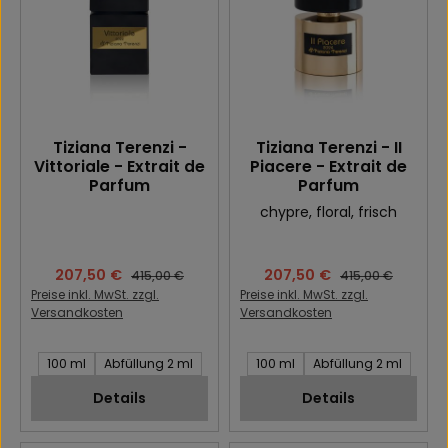
Tiziana Terenzi -
Tiziana Terenzi - II
Vittoriale - Extrait de
Piacere - Extrait de
Parfum
Parfum
chypre
, floral
, frisch
Verkaufspreis:
207,50 €
Verkaufspreis:
207,50 €
Regulärer Preis:
Regulärer Preis:
415,00 €
415,00 €
Preise inkl. MwSt. zzgl.
Preise inkl. MwSt. zzgl.
Versandkosten
Versandkosten
Inhalt des Artikel:
Inhalt des Artikel:
100 ml
Abfüllung 2 ml
100 ml
Abfüllung 2 ml
Details
Details