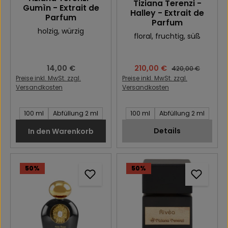
Tiziana Terenzi -
Gumìn - Extrait de
Halley - Extrait de
Parfum
Parfum
holzig
, würzig
floral
, fruchtig
, süß
Regulärer Preis:
14,00 €
Verkaufspreis:
210,00 €
Regulärer Preis:
420,00 €
Preise inkl. MwSt. zzgl.
Preise inkl. MwSt. zzgl.
Versandkosten
Versandkosten
Inhalt des Artikel:
Inhalt des Artikel:
100 ml
Abfüllung 2 ml
100 ml
Abfüllung 2 ml
Details
In den Warenkorb
50
%
50
%