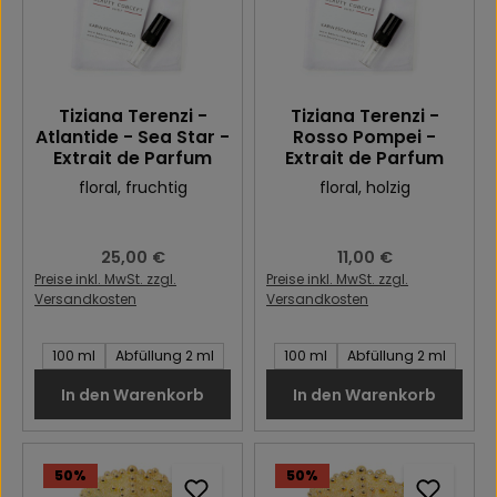
Tiziana Terenzi -
Tiziana Terenzi -
Atlantide - Sea Star -
Rosso Pompei -
Extrait de Parfum
Extrait de Parfum
floral
, fruchtig
floral
, holzig
Regulärer Preis:
25,00 €
Regulärer Preis:
11,00 €
Preise inkl. MwSt. zzgl.
Preise inkl. MwSt. zzgl.
Versandkosten
Versandkosten
Inhalt des Artikel:
Inhalt des Artikel:
100 ml
Abfüllung 2 ml
100 ml
Abfüllung 2 ml
In den Warenkorb
In den Warenkorb
50
%
50
%