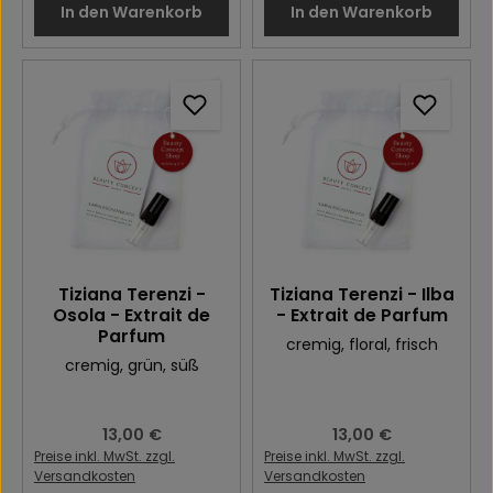
In den Warenkorb
In den Warenkorb
Tiziana Terenzi -
Tiziana Terenzi - Ilba
Osola - Extrait de
- Extrait de Parfum
Parfum
cremig
, floral
, frisch
cremig
, grün
, süß
Regulärer Preis:
13,00 €
Regulärer Preis:
13,00 €
Preise inkl. MwSt. zzgl.
Preise inkl. MwSt. zzgl.
Versandkosten
Versandkosten