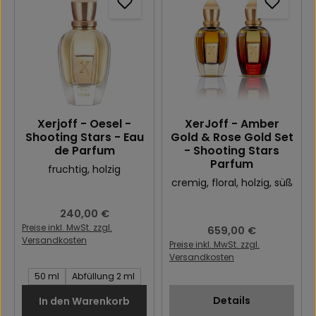
Xerjoff - Oesel -
XerJoff - Amber
Shooting Stars - Eau
Gold & Rose Gold Set
de Parfum
- Shooting Stars
Parfum
fruchtig
, holzig
cremig
, floral
, holzig
, süß
Regulärer Preis:
240,00 €
Preise inkl. MwSt. zzgl.
Regulärer Preis:
659,00 €
Versandkosten
Preise inkl. MwSt. zzgl.
Versandkosten
Inhalt des Artikel:
50 ml
Abfüllung 2 ml
Details
In den Warenkorb