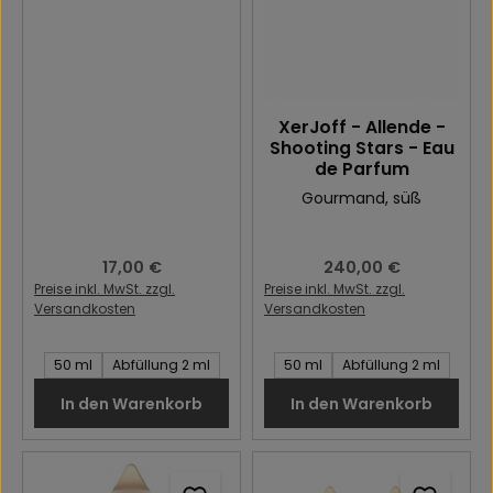
XerJoff - Allende -
Shooting Stars - Eau
de Parfum
Gourmand
, süß
Regulärer Preis:
17,00 €
Regulärer Preis:
240,00 €
Preise inkl. MwSt. zzgl.
Preise inkl. MwSt. zzgl.
Versandkosten
Versandkosten
Inhalt des Artikel:
Inhalt des Artikel:
50 ml
Abfüllung 2 ml
50 ml
Abfüllung 2 ml
In den Warenkorb
In den Warenkorb