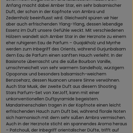
Anfang macht dabei Amber Star, ein sehr balsamischer
Duft, der schon in der Kopfnote von Ambra und
Zedernholz beeinflusst wird. Gleichwohl spüren wir hier
aber auch erfrischenden Ylang-Ylang, dessen lebendige
Essenz im Duft unsere Gefühle weckt. Mit verschiedenen
Hölzern wandelt sich Amber Star in der Herznote zu einem
eher ruhigeren Eau de Parfum – Guajakholz und Myrrhe
werden zum Inbegriff des Orients, während Gurjunbalsam
dem Eau de Parfum einen sanften Hauch verleiht. In der
Basisnote überrascht uns die süße Bourbon Vanille,
umschmeichelt von sehr warmem Sandelholz, würzigem
Opoponax und besonders balsamisch-weichem
Benzoeharz, dessen Nuancen unsere Sinne verwöhnen.
Auch Star Musk, der zweite Duft aus diesem Shooting
Stars Parfum-Set von XerJoff, kann mit einer
unkonventionellen Duftpyramide begeistern.
Mandarinenschalen tragen in der Kopfnote einen leicht
erfrischenden Hauch zum Duft bei, während florale Noten
sich harmonisch mit dem sehr süßen Ambra vermischen.
Auch in der Herznote sticht ein spannendes Aroma heraus
– Patchouli, der Inbegriff orientalischer Düfte, trifft auf