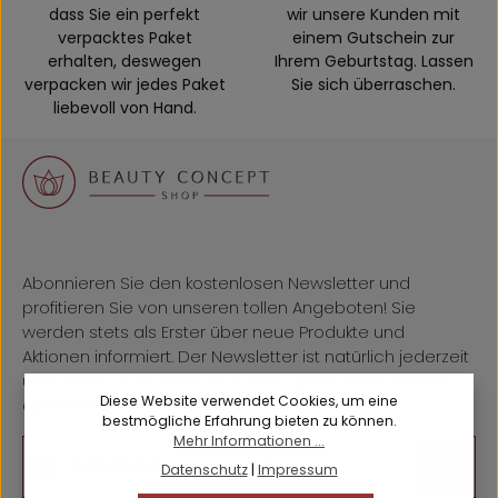
dass Sie ein perfekt
wir unsere Kunden mit
verpacktes Paket
einem Gutschein zur
erhalten, deswegen
Ihrem Geburtstag. Lassen
verpacken wir jedes Paket
Sie sich überraschen.
liebevoll von Hand.
Abonnieren Sie den kostenlosen Newsletter und
profitieren Sie von unseren tollen Angeboten! Sie
werden stets als Erster über neue Produkte und
Aktionen informiert. Der Newsletter ist natürlich jederzeit
über einen Link in der E-Mail oder dieser Seite wieder
Diese Website verwendet Cookies, um eine
abbestellbar.
bestmögliche Erfahrung bieten zu können.
Mehr Informationen ...
E-Mail-Adresse*
Datenschutz
|
Impressum