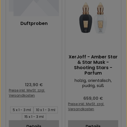
Duftproben
XerJoff - Amber Star
& Star Musk -
Shooting Stars -
Parfum
holzig
, orientalisch
,
Regulärer Preis:
123,90 €
pudrig
, süß
Preise inkl. MwSt. zzgl.
Versandkosten
Regulärer Preis:
659,00 €
Preise inkl. MwSt. zzgl.
Stück:
Versandkosten
5 x 1 - 3 ml
10 x 1 - 3 ml
15 x 1 - 3 ml
Details
Details