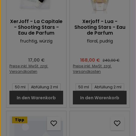
XerJoff - La Capitale
Xerjoff - Lua -
- Shooting Stars -
Shooting Stars - Eau
Eau de Parfum
de Parfum
fruchtig
, würzig
floral
, pudrig
Regulärer Preis:
17,00 €
Verkaufspreis:
168,00 €
Regulärer Preis:
240,00 €
Preise inkl. MwSt. zzgl.
Preise inkl. MwSt. zzgl.
Versandkosten
Versandkosten
Inhalt des Artikel:
Inhalt des Artikel:
50 ml
Abfüllung 2 ml
50 ml
Abfüllung 2 ml
In den Warenkorb
In den Warenkorb
Tipp