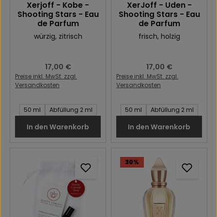
Xerjoff - Kobe -
XerJoff - Uden -
Shooting Stars - Eau
Shooting Stars - Eau
de Parfum
de Parfum
würzig
, zitrisch
frisch
, holzig
Regulärer Preis:
17,00 €
Regulärer Preis:
17,00 €
Preise inkl. MwSt. zzgl.
Preise inkl. MwSt. zzgl.
Versandkosten
Versandkosten
Inhalt des Artikel:
Inhalt des Artikel:
50 ml
Abfüllung 2 ml
50 ml
Abfüllung 2 ml
In den Warenkorb
In den Warenkorb
30
%