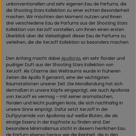
unkonventionellen und sehr eigenen Eau de Parfums, die
die Shooting Stars Kollektion zu einer echten Besonderheit
machen. Wir möchten den Moment nutzen und Ihnen
drei verschiedene Eau de Parfums aus der Shooting Stars
Kollektion von XerJoff vorstellen, um Ihnen einen ersten
Überblick über die Vielseitigkeit dieser Eau de Parfums zu
verleihen, die die XerJoff Kollektion so besonders machen.
Den Anfang macht dabei
Apollonia
, ein sehr floraler und
pudriger Duft aus der Shooting Stars Kollektion von
XerJoff. Als Charme des Weltraums wurde in früheren
Zeiten die Apollo 11 genannt, eine der wichtigsten
Raumstationen unserer Zeit. Die Mondlandung hat sich
dermaßen in unsere Köpfe eingeprägt, wie auch Apollonia
von XerJoff es vermag – mit seiner aromatischen,
floralen und leicht pudrigen Note, die sich nachhaltig in
unsere Sinne einprägt. Dafür setzt XerJoff in der
Duftpyramide von Apollonia auf weiße Blüten, die als
einzige Essenz in der Kopfnote zu finden sind. Der
besondere Minimalismus sticht in diesem herrlichen Eau
de Parfum ebenso heraus wie die Reinheit, die in den