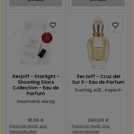
Xerjoff - Starlight -
XerJoff - Cruz del
Shooting Stars
Sur II - Eau de Parfum
Collection - Eau de
fruchtig
, süß
, tropisch
Parfum
Gourmand
, würzig
Regulärer Preis:
18,00 €
Regulärer Preis:
240,00 €
Preise inkl. MwSt. zzgl.
Preise inkl. MwSt. zzgl.
Versandkosten
Versandkosten