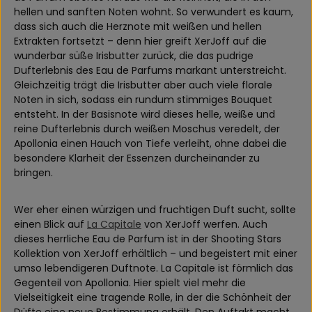
hellen und sanften Noten wohnt. So verwundert es kaum,
dass sich auch die Herznote mit weißen und hellen
Extrakten fortsetzt – denn hier greift XerJoff auf die
wunderbar süße Irisbutter zurück, die das pudrige
Dufterlebnis des Eau de Parfums markant unterstreicht.
Gleichzeitig trägt die Irisbutter aber auch viele florale
Noten in sich, sodass ein rundum stimmiges Bouquet
entsteht. In der Basisnote wird dieses helle, weiße und
reine Dufterlebnis durch weißen Moschus veredelt, der
Apollonia einen Hauch von Tiefe verleiht, ohne dabei die
besondere Klarheit der Essenzen durcheinander zu
bringen.
Wer eher einen würzigen und fruchtigen Duft sucht, sollte
einen Blick auf
La Capitale
von XerJoff werfen. Auch
dieses herrliche Eau de Parfum ist in der Shooting Stars
Kollektion von XerJoff erhältlich – und begeistert mit einer
umso lebendigeren Duftnote. La Capitale ist förmlich das
Gegenteil von Apollonia. Hier spielt viel mehr die
Vielseitigkeit eine tragende Rolle, in der die Schönheit der
Düfte eine neue Bestimmung erhält. Den Auftakt macht