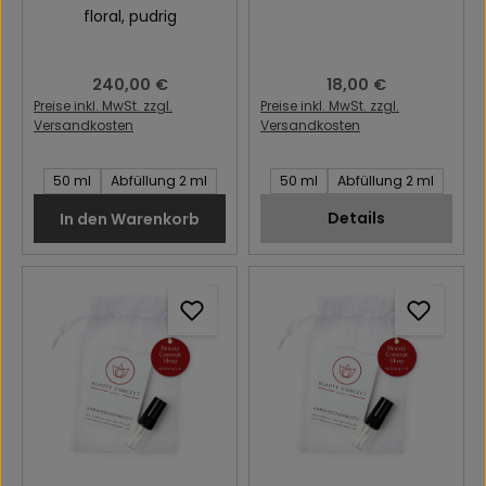
floral
, pudrig
Regulärer Preis:
240,00 €
Regulärer Preis:
18,00 €
Preise inkl. MwSt. zzgl.
Preise inkl. MwSt. zzgl.
Versandkosten
Versandkosten
Inhalt des Artikel:
Inhalt des Artikel:
50 ml
Abfüllung 2 ml
50 ml
Abfüllung 2 ml
Details
In den Warenkorb