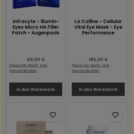
Infracyte - Illumin-
La Colline - Cellular
Eyes Micro HA Filler
Vital Eye Mask - Eye
Patch - Augenpads
Performance
Regulärer Preis:
49,00 €
Regulärer Preis:
185,00 €
Preise inkl. MwSt. zzgl.
Preise inkl. MwSt. zzgl.
Versandkosten
Versandkosten
In den Warenkorb
In den Warenkorb