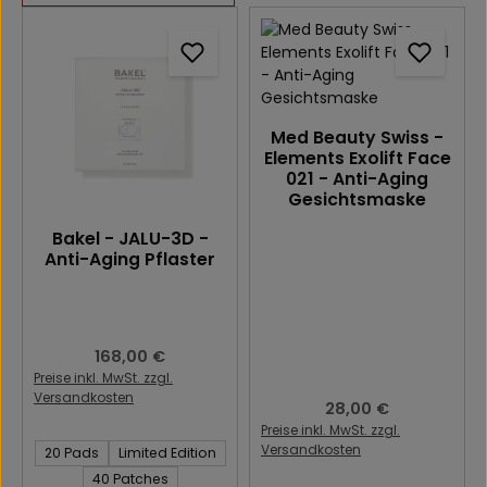
Med Beauty Swiss -
Elements Exolift Face
021 - Anti-Aging
Gesichtsmaske
Bakel - JALU-3D -
Anti-Aging Pflaster
Regulärer Preis:
168,00 €
Preise inkl. MwSt. zzgl.
Versandkosten
Regulärer Preis:
28,00 €
Preise inkl. MwSt. zzgl.
Inhalt des Artikel:
Versandkosten
20 Pads
Limited Edition
40 Patches