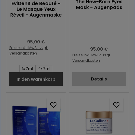
The New-Born Eyes
EviDenS de Beauté -
Mask - Augenpads
Le Masque Yeux
Réveil - Augenmaske
Regulärer Preis:
95,00 €
Preise inkl. MwSt. zzgl.
Regulärer Preis:
95,00 €
Versandkosten
Preise inkl. MwSt. zzgl.
Versandkosten
Stück:
1x 7ml
4x 7ml
Details
In den Warenkorb