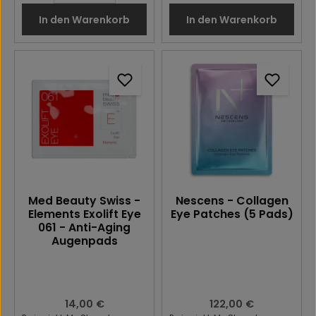
In den Warenkorb
In den Warenkorb
Med Beauty Swiss -
Nescens - Collagen
Elements Exolift Eye
Eye Patches (5 Pads)
061 - Anti-Aging
Augenpads
Regulärer Preis:
14,00 €
Regulärer Preis:
122,00 €