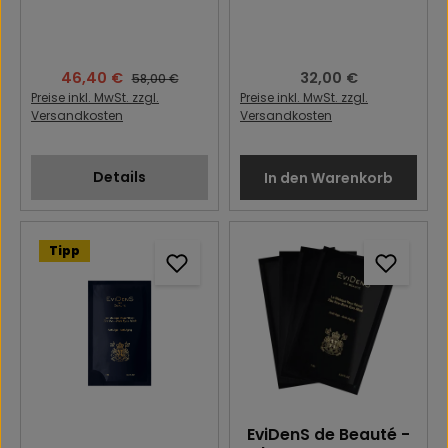
Verkaufspreis:
46,40 €
Regulärer Preis:
32,00 €
Regulärer Preis:
58,00 €
Preise inkl. MwSt. zzgl.
Preise inkl. MwSt. zzgl.
Versandkosten
Versandkosten
Details
In den Warenkorb
Tipp
EviDenS de Beauté -