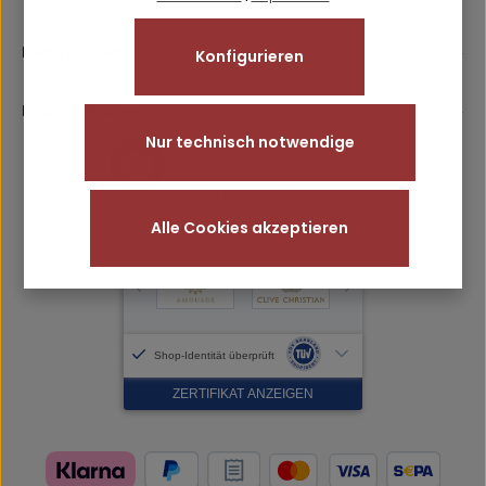
Pflichtfelder.
Friendly
Captcha ⇗
genommen und die
AGB
gelesen und bin mit ihnen
einverstanden.
Rechtliches
Konfigurieren
Informationen
Nur technisch notwendige
Alle Cookies akzeptieren