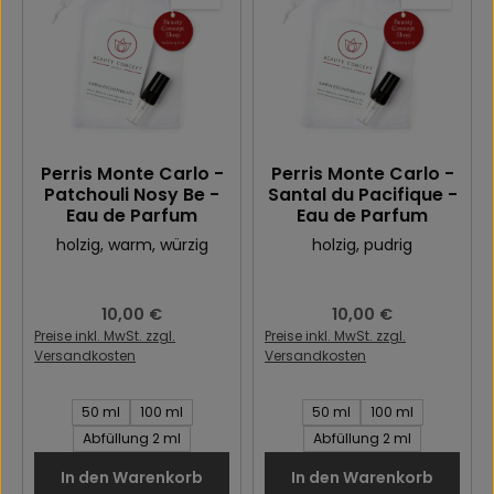
Perris Monte Carlo -
Perris Monte Carlo -
Patchouli Nosy Be -
Santal du Pacifique -
Eau de Parfum
Eau de Parfum
holzig
, warm
, würzig
holzig
, pudrig
Regulärer Preis:
10,00 €
Regulärer Preis:
10,00 €
Preise inkl. MwSt. zzgl.
Preise inkl. MwSt. zzgl.
Versandkosten
Versandkosten
Inhalt des Artikel:
Inhalt des Artikel:
50 ml
100 ml
50 ml
100 ml
Abfüllung 2 ml
Abfüllung 2 ml
In den Warenkorb
In den Warenkorb