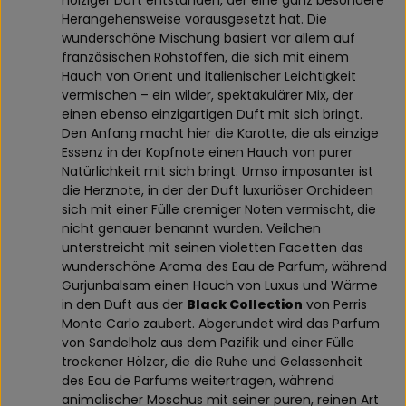
holziger Duft entstanden, der eine ganz besondere
Herangehensweise vorausgesetzt hat. Die
wunderschöne Mischung basiert vor allem auf
französischen Rohstoffen, die sich mit einem
Hauch von Orient und italienischer Leichtigkeit
vermischen – ein wilder, spektakulärer Mix, der
einen ebenso einzigartigen Duft mit sich bringt.
Den Anfang macht hier die Karotte, die als einzige
Essenz in der Kopfnote einen Hauch von purer
Natürlichkeit mit sich bringt. Umso imposanter ist
die Herznote, in der der Duft luxuriöser Orchideen
sich mit einer Fülle cremiger Noten vermischt, die
nicht genauer benannt wurden. Veilchen
unterstreicht mit seinen violetten Facetten das
wunderschöne Aroma des Eau de Parfum, während
Gurjunbalsam einen Hauch von Luxus und Wärme
in den Duft aus der
Black Collection
von Perris
Monte Carlo zaubert. Abgerundet wird das Parfum
von Sandelholz aus dem Pazifik und einer Fülle
trockener Hölzer, die die Ruhe und Gelassenheit
des Eau de Parfums weitertragen, während
animalischer Moschus mit seiner puren, reinen Art