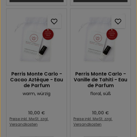
Perris Monte Carlo -
Perris Monte Carlo -
Cacao Aztèque - Eau
Vanille de Tahiti - Eau
de Parfum
de Parfum
warm
, würzig
floral
, süß
Regulärer Preis:
10,00 €
Regulärer Preis:
10,00 €
Preise inkl. MwSt. zzgl.
Preise inkl. MwSt. zzgl.
Versandkosten
Versandkosten