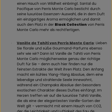
einen Hauch von Wildheit einbringt. Santal du
Pacifique von Perris Monte Carlo besticht durch
seine luxuriöse Essenzen-Auswahl, die in dem Duft
ein einzigartiges Aroma ermöglichen und damit
auch den Platz in der
Black Collection
von Perris
Monte Carlo mehr als rechtfertigen.
Vanille de Tahiti von Perris Monte Carlo
: Lieben
·
Sie florale und süße Gourmand-Parfums ebenso
sehr wie wir? Dann ist Vanille de Tahiti von Perris
Monte Carlo möglicherweise genau der richtige
Duft für Sie – denn auch hier finden nur die
feinsten Extrakte der Welt ihren Platz. Den Anfang
macht ein kühles Ylang-Ylang Absolue, dem eine
lebendige und strahlende Seele innewohnt,
während ein Champaka Absolue den besonders
exotischen Charakter dieses Duftes einfängt. Im
Herzen treffen wir auf die luxuriöse Tahiti Vanille,
die als eine der elegantesten Vanille-Sorten der
Welt gilt – vermischt mit einem Hauch von CO2,
der die Leichtigkeit und Luftigkeit des Eau de