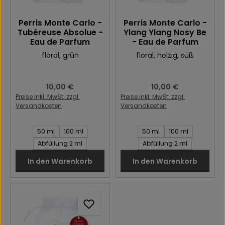
Perris Monte Carlo -
Perris Monte Carlo -
Tubéreuse Absolue -
Ylang Ylang Nosy Be
Eau de Parfum
- Eau de Parfum
floral
, grün
floral
, holzig
, süß
Regulärer Preis:
10,00 €
Regulärer Preis:
10,00 €
Preise inkl. MwSt. zzgl.
Preise inkl. MwSt. zzgl.
Versandkosten
Versandkosten
Inhalt des Artikel:
Inhalt des Artikel:
50 ml
100 ml
50 ml
100 ml
Abfüllung 2 ml
Abfüllung 2 ml
In den Warenkorb
In den Warenkorb