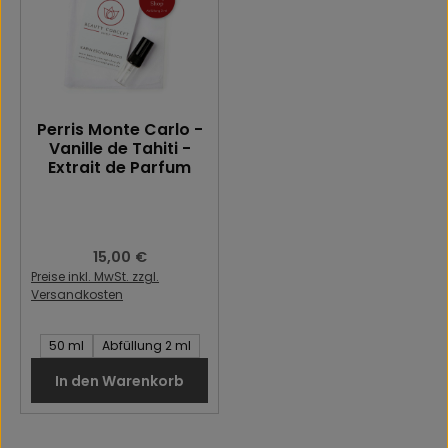
Perris Monte Carlo -
Vanille de Tahiti -
Extrait de Parfum
Regulärer Preis:
15,00 €
Preise inkl. MwSt. zzgl.
Versandkosten
Inhalt des Artikel:
50 ml
Abfüllung 2 ml
In den Warenkorb