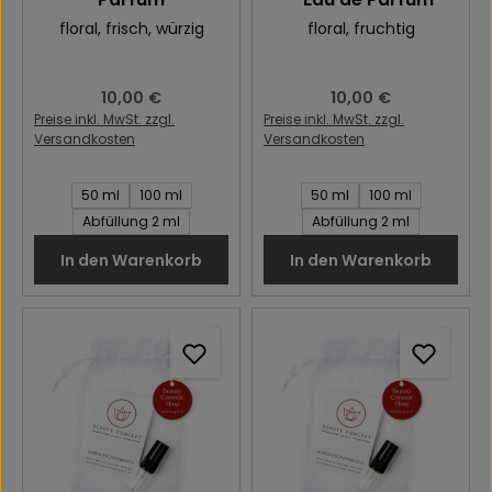
floral
, frisch
, würzig
floral
, fruchtig
Regulärer Preis:
10,00 €
Regulärer Preis:
10,00 €
Preise inkl. MwSt. zzgl.
Preise inkl. MwSt. zzgl.
Versandkosten
Versandkosten
Inhalt des Artikel:
Inhalt des Artikel:
50 ml
100 ml
50 ml
100 ml
Abfüllung 2 ml
Abfüllung 2 ml
In den Warenkorb
In den Warenkorb