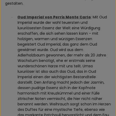
gestalten.
Oud Imperial von Perris Monte Carlo
: Mit Oud
·
Imperial wurde der wohl teuersten und
luxuriösesten Essenz der Welt eine Würdigung
erschaffen, die sich sehen lassen kann – mit
holzigen, warmen und würzigen Essenzen
begeistert Oud Imperial, das ganz dem Oud
gewidmet wurde. Oud wird aus dem
Adlerholzbaum gewonnen, der mehr als 20 Jahre
Wachstum benötigt, ehe er erstmals seine
wunderschönen Harze mit uns teilt. Umso
luxuriöser ist also auch das Oud, das in Oud
Imperial einen der wichtigsten Bestandteile
darstellt. Den Anfang macht jedoch der Jasmin,
dessen pudrige Essenz sich in der Kopfnote
harmonisch mit Kreuzkümmel und einer Fülle
zitrischer Noten vermischt, die hier nicht näher
benannt werden. Weihrauch sorgt schon im Herzen
des Duftes für eine mystische Tiefe, ebenso wie
das markante Patchouli hervorsticht und dem Eau