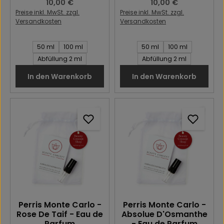
Regulärer Preis:
10,00 €
Regulärer Preis:
10,00 €
Preise inkl. MwSt. zzgl.
Preise inkl. MwSt. zzgl.
Versandkosten
Versandkosten
Inhalt des Artikel:
Inhalt des Artikel:
50 ml
100 ml
50 ml
100 ml
Abfüllung 2 ml
Abfüllung 2 ml
In den Warenkorb
In den Warenkorb
Perris Monte Carlo -
Perris Monte Carlo -
Rose De Taif - Eau de
Absolue D'Osmanthe
Parfum
- Eau de Parfum