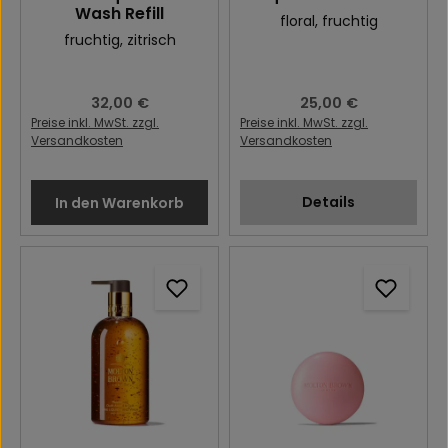
Wash Refill
floral
, fruchtig
fruchtig
, zitrisch
Regulärer Preis:
32,00 €
Regulärer Preis:
25,00 €
Preise inkl. MwSt. zzgl.
Preise inkl. MwSt. zzgl.
Versandkosten
Versandkosten
Details
In den Warenkorb