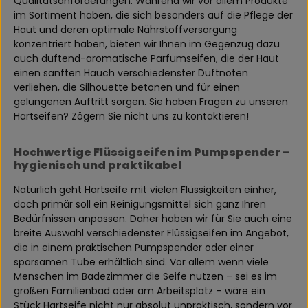
Qualitätsanforderungen. Während wir vor allem Produkte
im Sortiment haben, die sich besonders auf die Pflege der
Haut und deren optimale Nährstoffversorgung
konzentriert haben, bieten wir Ihnen im Gegenzug dazu
auch duftend-aromatische Parfumseifen, die der Haut
einen sanften Hauch verschiedenster Duftnoten
verliehen, die Silhouette betonen und für einen
gelungenen Auftritt sorgen. Sie haben Fragen zu unseren
Hartseifen? Zögern Sie nicht uns zu kontaktieren!
Hochwertige Flüssigseifen im Pumpspender –
hygienisch und praktikabel
Natürlich geht Hartseife mit vielen Flüssigkeiten einher,
doch primär soll ein Reinigungsmittel sich ganz Ihren
Bedürfnissen anpassen. Daher haben wir für Sie auch eine
breite Auswahl verschiedenster Flüssigseifen im Angebot,
die in einem praktischen Pumpspender oder einer
sparsamen Tube erhältlich sind. Vor allem wenn viele
Menschen im Badezimmer die Seife nutzen – sei es im
großen Familienbad oder am Arbeitsplatz – wäre ein
Stück Hartseife nicht nur absolut unpraktisch, sondern vor