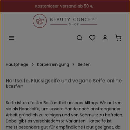
Kostenloser Versand ab 50 €
Zum Hauptinhalt springen
Du hast 0 Produkt
Ware
Hautpflege
Körperreinigung
Seifen
Hartseife, Flüssigseife und vegane Seife online
kaufen
Seife ist ein fester Bestandteil unseres Alltags. Wir nutzen
sie als Handseife, um unsere Hände nach anstrengender
Arbeit gründlich zu reinigen und von Schmutz zu befreien.
Dabei gibt es verschiedenste Varianten: Hartseife ist
meist besonders gut für empfindliche Haut geeignet, da