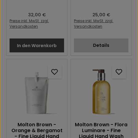
Regulärer Preis:
32,00 €
Regulärer Preis:
25,00 €
Preise inkl. MwSt. zzgl.
Preise inkl. MwSt. zzgl.
Versandkosten
Versandkosten
Details
In den Warenkorb
Molton Brown -
Molton Brown - Flora
Orange & Bergamot
Luminare - Fine
- Fine Liquid Hand
Liquid Hand Wash