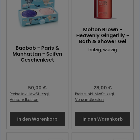
Molton Brown -
Heavenly Gingerlily -
Bath & Shower Gel
Baobab - Paris &
holzig
, würzig
Manhattan - Seifen
Geschenkset
Regulärer Preis:
50,00 €
Regulärer Preis:
28,00 €
Preise inkl. MwSt. zzgl.
Preise inkl. MwSt. zzgl.
Versandkosten
Versandkosten
In den Warenkorb
In den Warenkorb