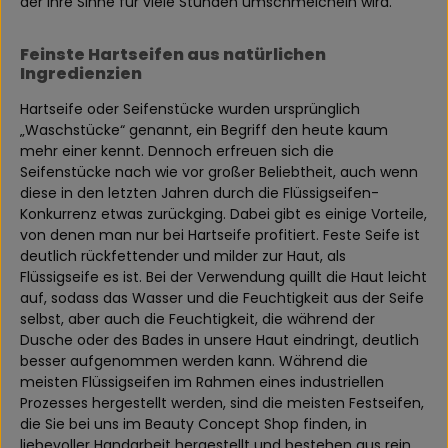
der Ihre Sinne für viele Stunden umschmeicheln wird.
Feinste Hartseifen aus natürlichen
Ingredienzien
Hartseife oder Seifenstücke wurden ursprünglich
„Waschstücke“ genannt, ein Begriff den heute kaum
mehr einer kennt. Dennoch erfreuen sich die
Seifenstücke nach wie vor großer Beliebtheit, auch wenn
diese in den letzten Jahren durch die Flüssigseifen-
Konkurrenz etwas zurückging. Dabei gibt es einige Vorteile,
von denen man nur bei Hartseife profitiert. Feste Seife ist
deutlich rückfettender und milder zur Haut, als
Flüssigseife es ist. Bei der Verwendung quillt die Haut leicht
auf, sodass das Wasser und die Feuchtigkeit aus der Seife
selbst, aber auch die Feuchtigkeit, die während der
Dusche oder des Bades in unsere Haut eindringt, deutlich
besser aufgenommen werden kann. Während die
meisten Flüssigseifen im Rahmen eines industriellen
Prozesses hergestellt werden, sind die meisten Festseifen,
die Sie bei uns im Beauty Concept Shop finden, in
liebevoller Handarbeit hergestellt und bestehen aus rein