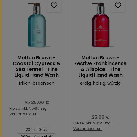
Molton Brown -
Molton Brown -
Coastal Cypress &
Festive Frankincense
Sea Fennel - Fine
& Allspice - Fine
Liquid Hand Wash
Liquid Hand Wash
frisch
, ozeanisch
erdig
, holzig
, würzig
Regulärer Preis:
25,00 €
Ab
Preise inkl. MwSt. zzgl.
Versandkosten
Regulärer Preis:
25,00 €
Preise inkl. MwSt. zzgl.
Inhalt des Artikel:
Versandkosten
200ml Glas
300ml Kunststoff