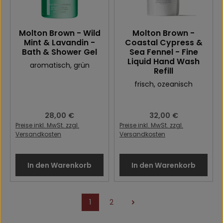
Molton Brown - Wild
Molton Brown -
Mint & Lavandin -
Coastal Cypress &
Bath & Shower Gel
Sea Fennel - Fine
Liquid Hand Wash
aromatisch
, grün
Refill
frisch
, ozeanisch
Regulärer Preis:
28,00 €
Regulärer Preis:
32,00 €
Preise inkl. MwSt. zzgl.
Preise inkl. MwSt. zzgl.
Versandkosten
Versandkosten
In den Warenkorb
In den Warenkorb
1
2
Seite
Seite