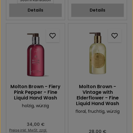
Details
Details
Molton Brown - Fiery
Molton Brown -
Pink Pepper - Fine
Vintage with
Liquid Hand Wash
Elderflower - Fine
Liquid Hand Wash
holzig
, würzig
floral
, fruchtig
, würzig
Regulärer Preis:
34,00 €
Preise inkl. MwSt. zzgl.
Regulärer Preis:
28,00 €