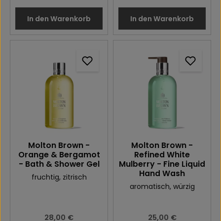
In den Warenkorb
In den Warenkorb
Molton Brown -
Molton Brown -
Orange & Bergamot
Refined White
- Bath & Shower Gel
Mulberry - Fine Liquid
Hand Wash
fruchtig
, zitrisch
aromatisch
, würzig
Regulärer Preis:
28,00 €
Regulärer Preis:
25,00 €