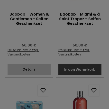
Baobab - Women &
Baobab - Miami & á
Gentlemen - Seifen
Saint Tropez - Seifen
Geschenkset
Geschenkset
Regulärer Preis:
50,00 €
Regulärer Preis:
50,00 €
Preise inkl. MwSt. zzgl.
Preise inkl. MwSt. zzgl.
Versandkosten
Versandkosten
Details
In den Warenkorb