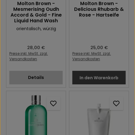
Molton Brown -
Molton Brown -
Mesmerising Oudh
Delicious Rhubarb &
Accord & Gold - Fine
Rose - Hartseife
Liquid Hand Wash
orientalisch
, würzig
Regulärer Preis:
28,00 €
Regulärer Preis:
25,00 €
Preise inkl. MwSt. zzgl.
Preise inkl. MwSt. zzgl.
Versandkosten
Versandkosten
Details
In den Warenkorb