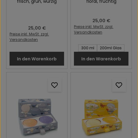
frisch
, grün
, würzig
floral
, fruchtig
Regulärer Preis:
25,00 €
Preise inkl. MwSt. zzgl.
Regulärer Preis:
25,00 €
Versandkosten
Preise inkl. MwSt. zzgl.
Versandkosten
Inhalt des Artikel:
300 ml
200ml Glas
In den Warenkorb
In den Warenkorb