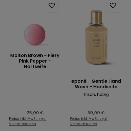
Molton Brown - Fiery
Pink Pepper -
Hartseife
eponé - Gentle Hand
Wash - Handseife
frisch
, holzig
Regulärer Preis:
25,00 €
Regulärer Preis:
59,00 €
Preise inkl. MwSt. zzgl.
Preise inkl. MwSt. zzgl.
Versandkosten
Versandkosten