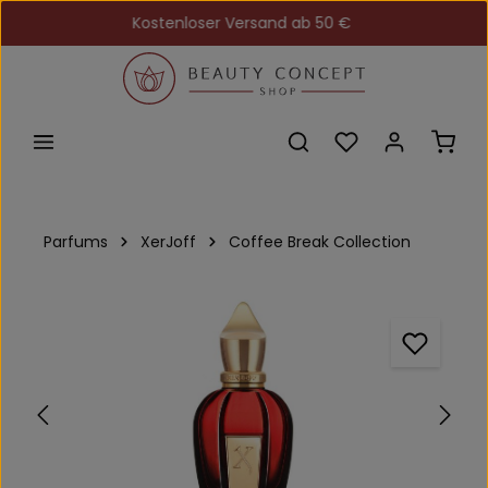
Kostenloser Versand ab 50 €
Zum Hauptinhalt springen
Du hast 0 Produkt
Ware
Parfums
XerJoff
Coffee Break Collection
Bildergalerie überspringen