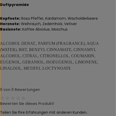
Duftpyramide
Kopfnote:
Rosa Pfeffer, Kardamom, Wacholderbeere
Herznote:
Weihrauch, Zedernholz, Vetiver
Basisnote:
Kaffee Absolue, Moschus
ALCOHOL DENAT., PARFUM (FRAGRANCE), AQUA
(WATER), BHT, BENZYL CINNAMATE, CINNAMYL
ALCOHOL, CITRAL, CITRONELLOL, COUMARIN,
EUGENOL, GERANIOL, ISOEUGENOL, LIMONENE,
LINALOOL, METHYL 2-OCTYNOATE
0 von 0 Bewertungen
Bewerten Sie dieses Produkt!
Durchschnittliche Bewertung von 0 von 5 Sternen
Teilen Sie Ihre Erfahrungen mit anderen Kunden.