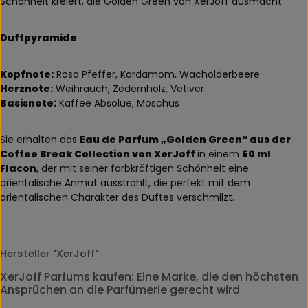
Schönheit kreiert, die Golden Green von XerJoff ausmacht.
Duftpyramide
Kopfnote:
Rosa Pfeffer, Kardamom, Wacholderbeere
Herznote:
Weihrauch, Zedernholz, Vetiver
Basisnote:
Kaffee Absolue, Moschus
Sie erhalten das
Eau de Parfum „Golden Green“ aus der
Coffee Break Collection von XerJoff
in einem
50 ml
Flacon
, der mit seiner farbkräftigen Schönheit eine
orientalische Anmut ausstrahlt, die perfekt mit dem
orientalischen Charakter des Duftes verschmilzt.
Hersteller "XerJoff"
XerJoff Parfums kaufen: Eine Marke, die den höchsten
Ansprüchen an die Parfümerie gerecht wird