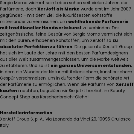
Sergio Momo widmet sein Leben schon seit vielen Jahren der
Parfümerie, doch
XerJoff als Marke
wurde erst im Jahr 2007
gegründet – mit dem Ziel, die luxuriösesten Rohstoffe
miteinander zu vermischen, um
wohlhabende Parfümerie
mit traditioneller Handwerkskunst
zu verbinden. Das
zeitgenössische, feine Gespür von Sergio Momo vermischt sich
mit den puren, erhabenen Rohstoffen, um XerJoff so
zu
absoluter Perfektion zu führen
. Die gesamte XerJoff Group
hat sich im Laufe der Jahre mit den besten Parfumdesignern
aus aller Welt zusammengeschlossen, um die Marke weltweit
zu etablieren. Und so ist
ein ganzes Universum entstanden
,
in dem die Wunder der Natur mit italienischem, künstlerischem
Gespür verschmelzen, um in duftender Form die schönste Art
der Parfümerie zu ermöglichen. Wenn Sie Parfums von
XerJoff
kaufen
möchten, begrüßen wir Sie jetzt herzlich im Beauty
Concept Shop aus Korschenbroich-Glehn!
Herstellerinformation
:
XerJoff Group S. p. A., Via Leonardo da Vinci 29, 10095 Gruliasco,
Italy