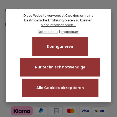
Friendly
Captcha ⇗
genommen und die
AGB
gelesen und bin mit ihnen
einverstanden.
Rechtliches
Diese Website verwendet Cookies, um eine
bestmögliche Erfahrung bieten zu können.
Informationen
Mehr Informationen ...
Datenschutz
|
Impressum
Konfigurieren
Nur technisch notwendige
Alle Cookies akzeptieren