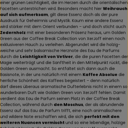
einer grünen Leichtigkeit, die im Herzen durch die orientalischen
Facetten unterstrichen wird. Besonders macht hier
Weihrauch
auf sich aufmerksam
, gilt diese Essenz doch als der pure
Ausdruck für Geheimnis und Mystik. Kaum eine andere Essenz
wird stärker mit dem Orient verbunden – und doch sticht auch
Zedernholz
mit einer besonderen Präsenz heraus, um Golden
Green aus der Coffee Break Collection von XerJoff einen noch
exklusiveren Hauch zu verleihen. Abgerundet wird die holzig-
weiche und sehr balsamische Herznote des Eau de Parfums
durch die
Leichtigkeit von Vetiver
, die die puren Facetten der
Magie weiterträgt und die Sanftheit in den Mittelpunkt rückt, die
Golden Green ausmacht. So entfaltet sich dann auch die
Basisnote, in der uns natürlich mit einem
Kaffee Absolue
die
herrliche Schönheit des Kaffees begeistert – denn natürlich
darf dieses überaus aromatische Dufterlebnis nicht in einem so
wunderbaren Duft wie Golden Green von XerJoff fehlen. Damit
verdient das Eau de Parfum seinen Platz in der Coffee Break
Collection, während durch
den Moschus
, der als abrundende
Essenz auf das Eau de Parfum trifft, eine noch animalischere
und wildere Note erschaffen wird, die sich
perfekt mit den
weiteren Nuancen vermischt
und so eine lebendige, holzige