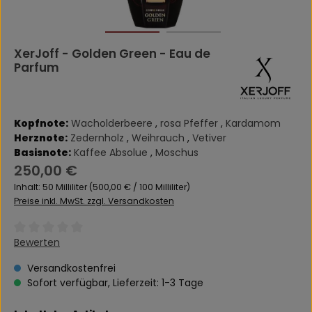
XerJoff - Golden Green - Eau de
Parfum
Kopfnote:
Wacholderbeere
,
rosa Pfeffer
,
Kardamom
Herznote:
Zedernholz
,
Weihrauch
,
Vetiver
Basisnote:
Kaffee Absolue
,
Moschus
Regulärer Preis:
250,00 €
Inhalt:
50 Milliliter
(500,00 € / 100 Milliliter)
Preise inkl. MwSt. zzgl. Versandkosten
Durchschnittliche Bewertung von 0 von 5 Sternen
Bewerten
Versandkostenfrei
Sofort verfügbar, Lieferzeit: 1-3 Tage