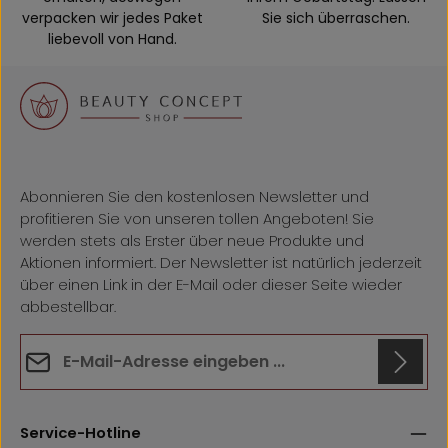
verpacken wir jedes Paket
Sie sich überraschen.
liebevoll von Hand.
Abonnieren Sie den kostenlosen Newsletter und
profitieren Sie von unseren tollen Angeboten! Sie
werden stets als Erster über neue Produkte und
Aktionen informiert. Der Newsletter ist natürlich jederzeit
über einen Link in der E-Mail oder dieser Seite wieder
abbestellbar.
E-Mail-Adresse*
Datenschutz
Anti-Roboter-Verifizierung
Die mit einem Stern (*) markierten Felder sind
Hier klicken
Service-Hotline
Ich habe die
Datenschutzbestimmungen
zur Kenntnis
Pflichtfelder.