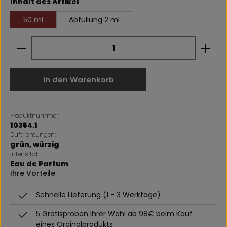
auswählen
Inhalt des Artikel
50 ml
Abfüllung 2 ml
Produkt Anzahl: Gib den gewünschten Wert ein 
In den Warenkorb
Produktnummer:
10354.1
Duftrichtungen:
grün
, würzig
Intensität:
Eau de Parfum
Ihre Vorteile
Schnelle Lieferung (1 - 3 Werktage)
5 Gratisproben Ihrer Wahl ab 98€ beim Kauf
eines Orginalprodukts