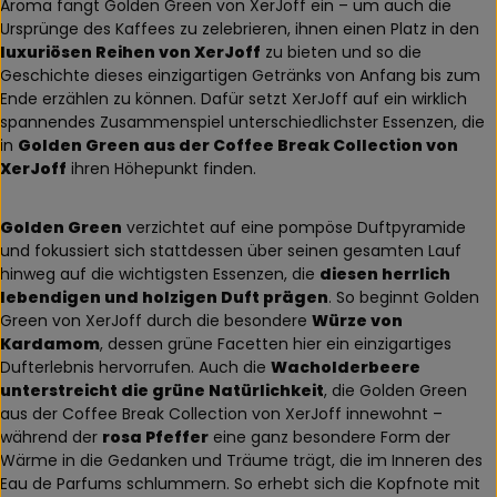
Aroma fängt Golden Green von XerJoff ein – um auch die
Ursprünge des Kaffees zu zelebrieren, ihnen einen Platz in den
luxuriösen Reihen von XerJoff
zu bieten und so die
Geschichte dieses einzigartigen Getränks von Anfang bis zum
Ende erzählen zu können. Dafür setzt XerJoff auf ein wirklich
spannendes Zusammenspiel unterschiedlichster Essenzen, die
in
Golden Green aus der Coffee Break Collection von
XerJoff
ihren Höhepunkt finden.
Golden Green
verzichtet auf eine pompöse Duftpyramide
und fokussiert sich stattdessen über seinen gesamten Lauf
hinweg auf die wichtigsten Essenzen, die
diesen herrlich
lebendigen und holzigen Duft prägen
. So beginnt Golden
Green von XerJoff durch die besondere
Würze von
Kardamom
, dessen grüne Facetten hier ein einzigartiges
Dufterlebnis hervorrufen. Auch die
Wacholderbeere
unterstreicht die grüne Natürlichkeit
, die Golden Green
aus der Coffee Break Collection von XerJoff innewohnt –
während der
rosa Pfeffer
eine ganz besondere Form der
Wärme in die Gedanken und Träume trägt, die im Inneren des
Eau de Parfums schlummern. So erhebt sich die Kopfnote mit