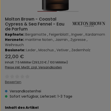
Molton Brown - Coastal
Cypress & Sea Fennel - Eau
de Parfum
Kopfnote:
Bergamotte
,
Feigenblatt
,
Ingwer
,
Kardamom
Herznote:
maritime Noten
,
Jasmin
,
Zypresse
,
Weihrauch
Basisnote:
Leder
,
Moschus
,
Vetiver
,
Zedernholz
Regulärer Preis:
22,00 €
Inhalt:
7.5 Milliliter
(293,33 € / 100 Milliliter)
Preise inkl. MwSt. zzgl. Versandkosten
Durchschnittliche Bewertung von 0 von 5 Sternen
Bewerten
Versandkostenfrei
Sofort verfügbar, Lieferzeit: 1-3 Tage
auswählen
Inhalt des Artikel