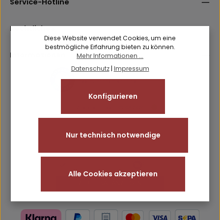
Service-Hotline
Ich habe die
Datenschutzbestimmungen
zur Kenntnis
Pflichtfelder.
Friendly
Captcha ⇗
genommen und die
AGB
gelesen und bin mit ihnen
einverstanden.
Rechtliches
Diese Website verwendet Cookies, um eine
bestmögliche Erfahrung bieten zu können.
Informationen
Mehr Informationen ...
Datenschutz
|
Impressum
Konfigurieren
Nur technisch notwendige
Alle Cookies akzeptieren