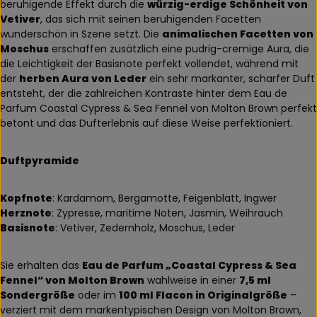
beruhigende Effekt durch die
würzig-erdige Schönheit von
Vetiver
, das sich mit seinen beruhigenden Facetten
wunderschön in Szene setzt. Die
animalischen Facetten von
Moschus
erschaffen zusätzlich eine pudrig-cremige Aura, die
die Leichtigkeit der Basisnote perfekt vollendet, während mit
der
herben Aura von Leder
ein sehr markanter, scharfer Duft
entsteht, der die zahlreichen Kontraste hinter dem Eau de
Parfum Coastal Cypress & Sea Fennel von Molton Brown perfekt
betont und das Dufterlebnis auf diese Weise perfektioniert.
Duftpyramide
Kopfnote
: Kardamom, Bergamotte, Feigenblatt, Ingwer
Herznote
: Zypresse, maritime Noten, Jasmin, Weihrauch
Basisnote
: Vetiver, Zedernholz, Moschus, Leder
Sie erhalten das
Eau de Parfum „Coastal Cypress & Sea
Fennel“ von Molton Brown
wahlweise in einer
7,5 ml
Sondergröße
oder im
100 ml Flacon in Originalgröße
–
verziert mit dem markentypischen Design von Molton Brown,