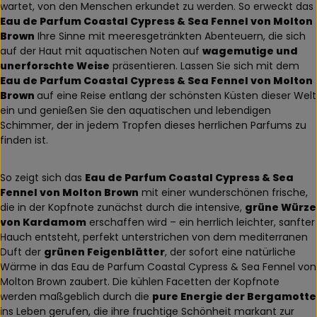
wartet, von den Menschen erkundet zu werden. So erweckt das
Eau de Parfum Coastal Cypress & Sea Fennel von Molton
Brown
Ihre Sinne mit meeresgetränkten Abenteuern, die sich
auf der Haut mit aquatischen Noten auf
wagemutige und
unerforschte Weise
präsentieren. Lassen Sie sich mit dem
Eau de Parfum Coastal Cypress & Sea Fennel von Molton
Brown
auf eine Reise entlang der schönsten Küsten dieser Welt
ein und genießen Sie den aquatischen und lebendigen
Schimmer, der in jedem Tropfen dieses herrlichen Parfums zu
finden ist.
So zeigt sich das
Eau de Parfum Coastal Cypress & Sea
Fennel von Molton Brown
mit einer wunderschönen frische,
die in der Kopfnote zunächst durch die intensive,
grüne Würze
von Kardamom
erschaffen wird – ein herrlich leichter, sanfter
Hauch entsteht, perfekt unterstrichen von dem mediterranen
Duft der
grünen Feigenblätter
, der sofort eine natürliche
Wärme in das Eau de Parfum Coastal Cypress & Sea Fennel von
Molton Brown zaubert. Die kühlen Facetten der Kopfnote
werden maßgeblich durch die
pure Energie der Bergamotte
ins Leben gerufen, die ihre fruchtige Schönheit markant zur