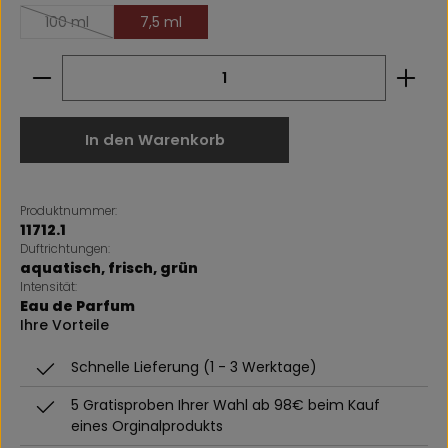
100 ml
7,5 ml
(Diese Option ist zurzeit nicht verfügbar.)
Produkt Anzahl: Gib den gewünschten Wert ein 
In den Warenkorb
Produktnummer:
11712.1
Duftrichtungen:
aquatisch
, frisch
, grün
Intensität:
Eau de Parfum
Ihre Vorteile
Schnelle Lieferung (1 - 3 Werktage)
5 Gratisproben Ihrer Wahl ab 98€ beim Kauf
eines Orginalprodukts