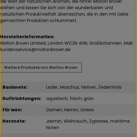
die Welt der natürlichen Aromen, die hinter Molton Brown
stehen und lassen Sie sich von der wunderbaren und
natürlichen Produktvielfalt überraschen, die in den mit Liebe
gemachten Produkten schlummert.
Herstellerinformation
:
Molton Brown Limited, London WC2N 4HN, Großbritannien. Mail:
kundenservice@moltonbrown.de
Weitere Produkte von Molton Brown
Basisnote:
Leder, Moschus, Vetiver, Zedernholz
Duftrichtungen:
aquatisch, frisch, grün
Für wen:
Damen, Herren, Unisex
Herznote:
Jasmin, Weihrauch, Zypresse, maritime
Noten