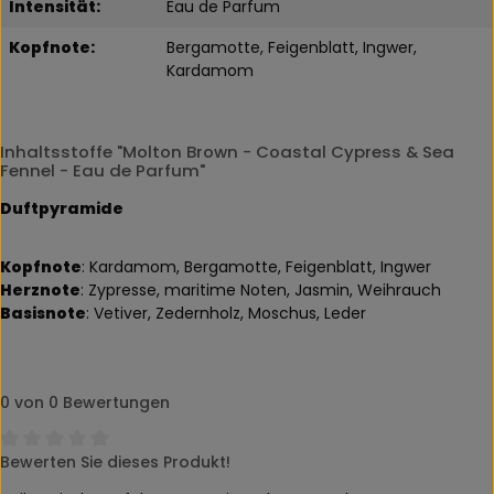
Intensität:
Eau de Parfum
Kopfnote:
Bergamotte, Feigenblatt, Ingwer,
Kardamom
Inhaltsstoffe "Molton Brown - Coastal Cypress & Sea
Fennel - Eau de Parfum"
Duftpyramide
Kopfnote
: Kardamom, Bergamotte, Feigenblatt, Ingwer
Herznote
: Zypresse, maritime Noten, Jasmin, Weihrauch
Basisnote
: Vetiver, Zedernholz, Moschus, Leder
0 von 0 Bewertungen
Bewerten Sie dieses Produkt!
Durchschnittliche Bewertung von 0 von 5 Sternen