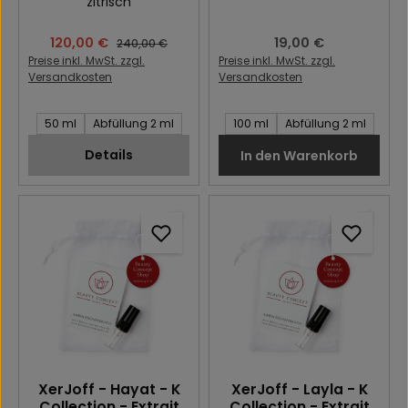
zitrisch
Verkaufspreis:
120,00 €
Regulärer Preis:
19,00 €
Regulärer Preis:
240,00 €
Preise inkl. MwSt. zzgl.
Preise inkl. MwSt. zzgl.
Versandkosten
Versandkosten
Inhalt des Artikel:
Inhalt des Artikel:
50 ml
Abfüllung 2 ml
100 ml
Abfüllung 2 ml
Details
In den Warenkorb
XerJoff - Hayat - K
XerJoff - Layla - K
Collection - Extrait
Collection - Extrait