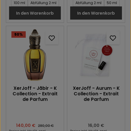
Inhalt des Artikel:
Inhalt des Artikel:
100 ml
Abfüllung 2 ml
Abfüllung 2 ml
50 ml
In den Warenkorb
In den Warenkorb
50
%
XerJoff - Jãbir - K
XerJoff - Aurum - K
Collection - Extrait
Collection - Extrait
de Parfum
de Parfum
Verkaufspreis:
140,00 €
Regulärer Preis:
16,00 €
Regulärer Preis:
280,00 €