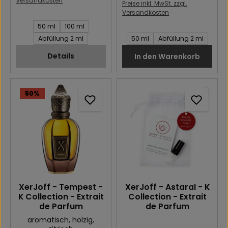
Versandkosten
Preise inkl. MwSt. zzgl.
Versandkosten
Inhalt des Artikel:
50 ml
100 ml
Inhalt des Artikel:
Abfüllung 2 ml
50 ml
Abfüllung 2 ml
Details
In den Warenkorb
50
%
XerJoff - Tempest -
XerJoff - Astaral - K
K Collection - Extrait
Collection - Extrait
de Parfum
de Parfum
aromatisch
, holzig
,