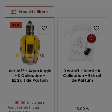
Produkte filtern
50
%
(1)
Durchschnittliche Bewertung von 5 von 5 Sternen
XerJoff - Aqua Regia
XerJoff - Kemi - K
- K Collection -
Collection - Extrait
Extrait de Parfum
de Parfum
Verkaufspreis:
110,00 €
Regulärer Preis:
220,00 €
Preise inkl. MwSt. zzgl.
Regulärer Preis:
16,00 €