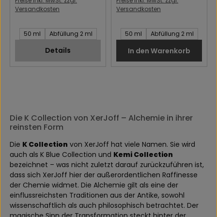
Preise inkl. MwSt. zzgl.
Preise inkl. MwSt. zzgl.
Versandkosten
Versandkosten
Inhalt des Artikel:
Inhalt des Artikel:
50 ml
Abfüllung 2 ml
50 ml
Abfüllung 2 ml
Details
In den Warenkorb
Die K Collection von XerJoff – Alchemie in ihrer
reinsten Form
Die
K Collection
von XerJoff hat viele Namen. Sie wird
auch als K Blue Collection und
Kemi Collection
bezeichnet – was nicht zuletzt darauf zurückzuführen ist,
dass sich XerJoff hier der außerordentlichen Raffinesse
der Chemie widmet. Die Alchemie gilt als eine der
einflussreichsten Traditionen aus der Antike, sowohl
wissenschaftlich als auch philosophisch betrachtet. Der
magische Sinn der Transformation steckt hinter der