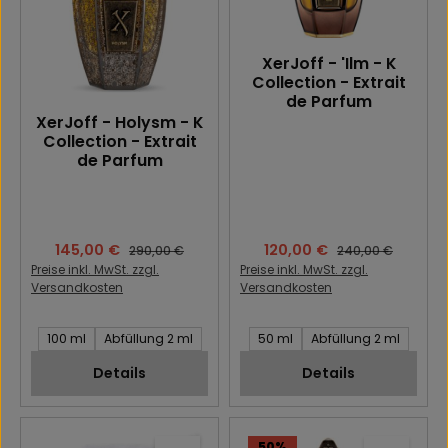
XerJoff - 'Ilm - K
Collection - Extrait
de Parfum
XerJoff - Holysm - K
Collection - Extrait
de Parfum
Verkaufspreis:
145,00 €
Verkaufspreis:
120,00 €
Regulärer Preis:
Regulärer Preis:
290,00 €
240,00 €
Preise inkl. MwSt. zzgl.
Preise inkl. MwSt. zzgl.
Versandkosten
Versandkosten
Inhalt des Artikel:
Inhalt des Artikel:
100 ml
Abfüllung 2 ml
50 ml
Abfüllung 2 ml
Details
Details
50
%