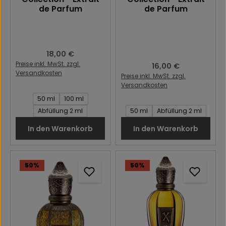
de Parfum
de Parfum
Regulärer Preis:
18,00 €
Preise inkl. MwSt. zzgl.
Regulärer Preis:
16,00 €
Versandkosten
Preise inkl. MwSt. zzgl.
Versandkosten
Inhalt des Artikel:
50 ml
100 ml
Inhalt des Artikel:
Abfüllung 2 ml
50 ml
Abfüllung 2 ml
In den Warenkorb
In den Warenkorb
50
%
50
%