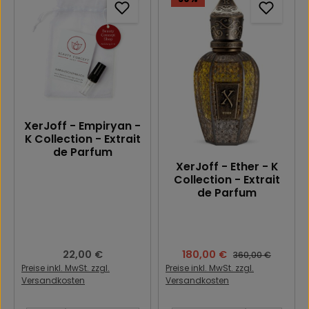
XerJoff - Empiryan -
K Collection - Extrait
de Parfum
XerJoff - Ether - K
Collection - Extrait
de Parfum
Regulärer Preis:
22,00 €
Verkaufspreis:
180,00 €
Regulärer Preis:
360,00 €
Preise inkl. MwSt. zzgl.
Preise inkl. MwSt. zzgl.
Versandkosten
Versandkosten