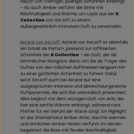
Hauch von cremiger, pudriger Schönheit einbringt
– du auch Amber verführt die Sinne mit
Reichhaltigkeit und Wärme, um Layla aus der
K
Collection
von XerJoff zu einem
außergewöhnlich intensiven Duft zu verwandeln.
Astaral von XerJoff
: Astaral von XerJoff ist ebenfalls
·
ein Extrait de Parfum, passend zur raffinierten
Schönheit der
K Collection
– ein Duft, der als
himmlischer Navigator dient, um Sie als Träger des
Duftes von den irdischen Raffinessen langsam hin
zu einer göttlichen Schönheit zu führen. Dafür
setzt XerJoff auch bei Astaral auf eine
ausgesprochen intensive und abwechslungsreiche
Duftpyramide, die sich klar orientalisch präsentiert.
Alles beginnt mit dem würzigen Duft von Anis, der
hier eine sanfte Wärme einbringt, während rosa
Pfeffer für ein Gefühl der Würze sorgt. Ein Highlight
ist das Shamamatul Amber Attar, das mit warmen
und sinnlichen Amber-Noten verführt. Im Herzen
begeistert die Rose mit floraler Reichhaltigkeit,