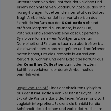
unterstrichen von der Sanftheit der Veilchen und
einem hochintensiven Labdanum Absolue, das mit
harzig-holzigen Facetten die Intensität des Duftes
trägt. Amberholz rundet hier verführerisch das
Extrait de Parfum aus der
K Collection
ab und
eröffnet langsam die Basisnote, in der Oud,
Patchouli und Zedernholz eine absolut perfekte
Symbiose formen – ein Wohlgenuss, der an
Dunkelheit und Finsternis kaum zu übertreffen ist.
Gleichwohl sticht Moos mit grünen und natürlichen
Noten hervor, um die Harmonie in Astaral von
XerJoff zu wahren und dem Extrait de Parfum aus
der
Kemi Blue Collection
damit den letzten
Schliff zu verleihen, der durch Amber restlos
veredelt wird.
Hayat von XerJoff
: Eines der absoluten Highlights
·
aus der
K Collection
von XerJoff ist Hayat – ein
Extrait de Parfum, das Erde, Feuer, Wasser und Luft
zugleich interpretiert. Es dient als Sinnbild für die
Schönheit des irdischen und verbindet zu diesem