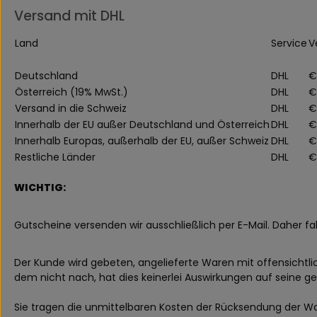
Versand mit DHL
Land
Service
V
Deutschland
DHL
€
Österreich (19% MwSt.)
DHL
€
Versand in die Schweiz
DHL
€
Innerhalb der EU außer Deutschland und Österreich
DHL
€
Innerhalb Europas, außerhalb der EU, außer Schweiz
DHL
€
Restliche Länder
DHL
€
WICHTIG:
Gutscheine versenden wir ausschließlich per E-Mail. Daher fa
Der Kunde wird gebeten, angelieferte Waren mit offensichtl
dem nicht nach, hat dies keinerlei Auswirkungen auf seine g
Sie tragen die unmittelbaren Kosten der Rücksendung der W