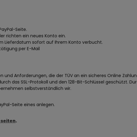
PayPal-Seite.
r richten ein neues Konto ein.
om Lieferdatum sofort auf Ihrem Konto verbucht.
tätigung per E-Mail
gen und Anforderungen, die der TÜV an ein sicheres Online Zahlu
urch das SSL-Protokoll und den 128-Bit-Schlüssel geschützt. Dur
bernehmen selbstverständlich wir.
ayPal-Seite eines anlegen.
eseiten
.