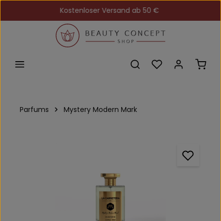
Kostenloser Versand ab 50 €
Zum Hauptinhalt springen
Du hast 0 Produkt
Ware
Parfums
Mystery Modern Mark
Bildergalerie überspringen