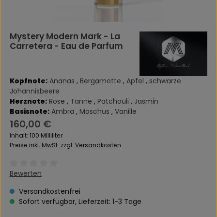
Mystery Modern Mark - La
Carretera - Eau de Parfum
Kopfnote:
Ananas
,
Bergamotte
,
Apfel
,
schwarze
Johannisbeere
Herznote:
Rose
,
Tanne
,
Patchouli
,
Jasmin
Basisnote:
Ambra
,
Moschus
,
Vanille
Regulärer Preis:
160,00 €
Inhalt:
100 Milliliter
Preise inkl. MwSt. zzgl. Versandkosten
Durchschnittliche Bewertung von 0 von 5 Sternen
Bewerten
Versandkostenfrei
Sofort verfügbar, Lieferzeit: 1-3 Tage