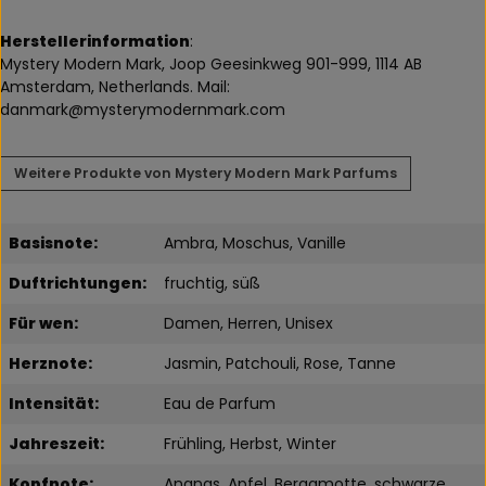
Herstellerinformation
:
Mystery Modern Mark, Joop Geesinkweg 901-999, 1114 AB
Amsterdam, Netherlands. Mail:
danmark@mysterymodernmark.com
Weitere Produkte von Mystery Modern Mark Parfums
Basisnote:
Ambra, Moschus, Vanille
Duftrichtungen:
fruchtig, süß
Für wen:
Damen, Herren, Unisex
Herznote:
Jasmin, Patchouli, Rose, Tanne
Intensität:
Eau de Parfum
Jahreszeit:
Frühling, Herbst, Winter
Kopfnote:
Ananas, Apfel, Bergamotte, schwarze