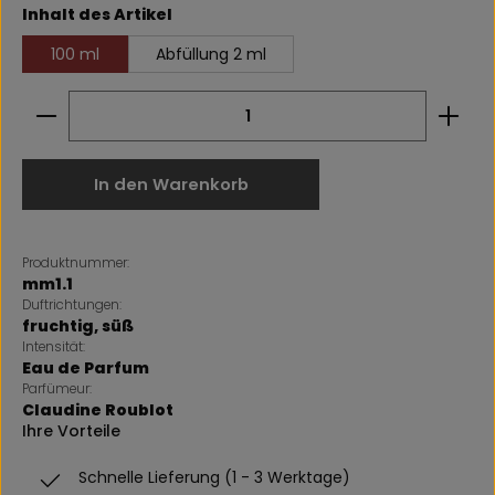
auswählen
Inhalt des Artikel
100 ml
Abfüllung 2 ml
Produkt Anzahl: Gib den gewünschten Wert ein 
In den Warenkorb
Produktnummer:
mm1.1
Duftrichtungen:
fruchtig
, süß
Intensität:
Eau de Parfum
Parfümeur:
Claudine Roublot
Ihre Vorteile
Schnelle Lieferung (1 - 3 Werktage)