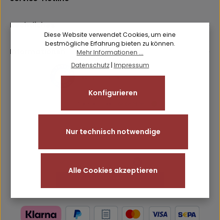
Ich habe die
Datenschutzbestimmungen
zur Kenntnis
Pflichtfelder.
Friendly
Captcha ⇗
genommen und die
AGB
gelesen und bin mit ihnen
einverstanden.
Rechtliches
Diese Website verwendet Cookies, um eine
bestmögliche Erfahrung bieten zu können.
Informationen
Mehr Informationen ...
Datenschutz
|
Impressum
Konfigurieren
Nur technisch notwendige
Alle Cookies akzeptieren