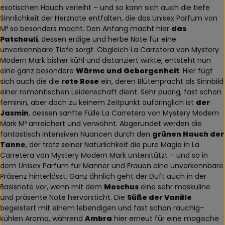
exotischen Hauch verleiht – und so kann sich auch die tiefe
Sinnlichkeit der Herznote entfalten, die das Unisex Parfum von
M³ so besonders macht. Den Anfang macht hier
das
Patchouli
, dessen erdige und herbe Note für eine
unverkennbare Tiefe sorgt. Obgleich La Carretera von Mystery
Modern Mark bisher kühl und distanziert wirkte, entsteht nun
eine ganz besondere
Wärme und Geborgenheit
. Hier fügt
sich auch die die
rote Rose
ein, deren Blütenpracht als Sinnbild
einer romantischen Leidenschaft dient. Sehr pudrig, fast schon
feminin, aber doch zu keinem Zeitpunkt aufdringlich ist
der
Jasmin
, dessen sanfte Fülle La Carretera von Mystery Modern
Mark M³ anreichert und verwöhnt. Abgerundet werden die
fantastisch intensiven Nuancen durch den
grünen Hauch der
Tanne
, der trotz seiner Natürlichkeit die pure Magie in La
Carretera von Mystery Modern Mark unterstützt – und so in
dem Unisex Parfum für Männer und Frauen eine unverkennbare
Präsenz hinterlässt. Ganz ähnlich geht der Duft auch in der
Basisnote vor, wenn mit dem
Moschus
eine sehr maskuline
und präsente Note hervorsticht. Die
Süße der Vanille
begeistert mit einem lebendigen und fast schon rauchig-
kühlen Aroma, während
Ambra
hier erneut für eine magische