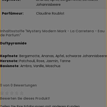
Johannisbeere
Parfümeur:
Claudine Roublot
Inhaltsstoffe "Mystery Modern Mark - La Carretera - Eau
de Parfum"
Duftpyramide
Kopfnote
: Bergamotte, Ananas, Apfel, schwarze Johannisbeere
Herznote:
Patchouli, Rose, Jasmin, Tanne
Basisnote
: Ambra, Vanille, Moschus
0 von 0 Bewertungen
Bewerten Sie dieses Produkt!
Durchschnittliche Bewertung von 0 von 5 Sternen
Teilen Sie Ihre Erfahrungen mit anderen Kunden.