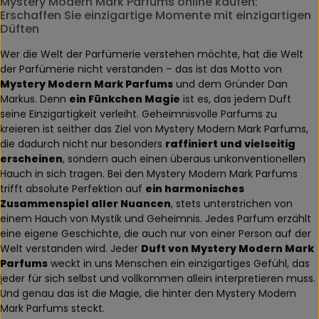
Mystery Modern Mark Parfums online kaufen:
Erschaffen Sie einzigartige Momente mit einzigartigen
Düften
Wer die Welt der Parfümerie verstehen möchte, hat die Welt
der Parfümerie nicht verstanden – das ist das Motto von
Mystery Modern Mark Parfums
und dem Gründer Dan
Markus. Denn
ein Fünkchen Magie
ist es, das jedem Duft
seine Einzigartigkeit verleiht. Geheimnisvolle Parfums zu
kreieren ist seither das Ziel von Mystery Modern Mark Parfums,
die dadurch nicht nur besonders
raffiniert und vielseitig
erscheinen
, sondern auch einen überaus unkonventionellen
Hauch in sich tragen. Bei den Mystery Modern Mark Parfums
trifft absolute Perfektion auf
ein harmonisches
Zusammenspiel aller Nuancen
, stets unterstrichen von
einem Hauch von Mystik und Geheimnis. Jedes Parfum erzählt
eine eigene Geschichte, die auch nur von einer Person auf der
Welt verstanden wird. Jeder
Duft von Mystery Modern Mark
Parfums
weckt in uns Menschen ein einzigartiges Gefühl, das
jeder für sich selbst und vollkommen allein interpretieren muss.
Und genau das ist die Magie, die hinter den Mystery Modern
Mark Parfums steckt.