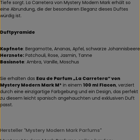
Tiefe sorgt. La Carretera von Mystery Modern Mark erhält so
eine Abrundung, die der besonderen Eleganz dieses Duftes
würdig ist.
Duftpyramide
Kopfnote
: Bergamotte, Ananas, Apfel, schwarze Johannisbeere
Herznote:
Patchouli, Rose, Jasmin, Tanne
Basisnote
: Ambra, Vanille, Moschus
Sie erhalten das
Eau de Parfum „La Carretera“ von
Mystery Modern Mark M³
in einem
100 ml Flacon
, verziert
durch eine einzigartige Farbgebung und ein Design, das perfekt
zu diesem leicht spanisch angehauchten und exklusiven Duft
passt.
Hersteller "Mystery Modern Mark Parfums"