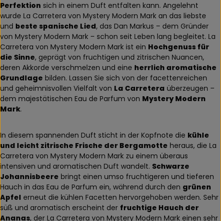
Perfektion
sich in einem Duft entfalten kann. Angelehnt
wurde La Carretera von Mystery Modern Mark an das liebste
und
beste spanische Lied
, das Dan Markus – dem Gründer
von Mystery Modern Mark – schon seit Leben lang begleitet. La
Carretera von Mystery Modern Mark ist ein
Hochgenuss für
die Sinne
, geprägt von fruchtigen und zitrischen Nuancen,
deren Akkorde verschmelzen und eine
herrlich aromatische
Grundlage
bilden. Lassen Sie sich von der facettenreichen
und geheimnisvollen Vielfalt von
La Carretera
überzeugen –
dem majestätischen Eau de Parfum von
Mystery Modern
Mark
.
In diesem spannenden Duft sticht in der Kopfnote die
kühle
und leicht zitrische Frische der Bergamotte
heraus, die La
Carretera von Mystery Modern Mark zu einem überaus
intensiven und aromatischen Duft wandelt.
Schwarze
Johannisbeere
bringt einen umso fruchtigeren und tieferen
Hauch in das Eau de Parfum ein, während durch den
grünen
Apfel
erneut die kühlen Facetten hervorgehoben werden. Sehr
süß und aromatisch erscheint der
fruchtige Hauch der
Ananas
, der La Carretera von Mystery Modern Mark einen sehr