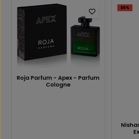
30
%
Roja Parfum - Apex - Parfum
Cologne
Nishan
E