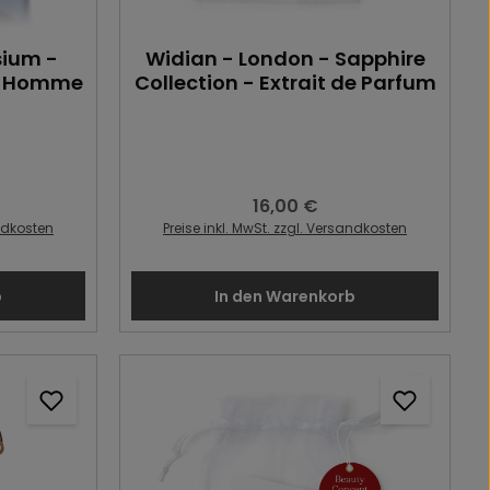
sium -
Widian - London - Sapphire
r Homme
Collection - Extrait de Parfum
16,00 €
:
Regulärer Preis:
andkosten
Preise inkl. MwSt. zzgl. Versandkosten
b
In den Warenkorb