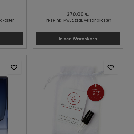
270,00 €
:
Regulärer Preis:
andkosten
Preise inkl. MwSt. zzgl. Versandkosten
b
In den Warenkorb