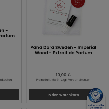
en -
Parfum
Pana Dora Sweden - Imperial
Wood - Extrait de Parfum
10,00 €
:
Regulärer Preis:
andkosten
Preise inkl. MwSt. zzgl. Versandkosten
b
In den Warenkorb