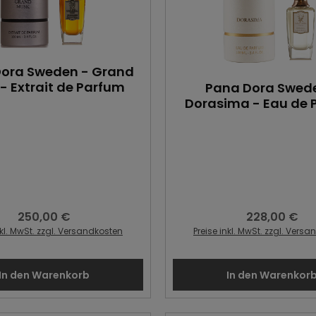
ora Sweden - Grand
- Extrait de Parfum
Pana Dora Swed
Dorasima - Eau de 
250,00 €
228,00 €
Regulärer Preis:
Regulärer Preis
nkl. MwSt. zzgl. Versandkosten
Preise inkl. MwSt. zzgl. Vers
In den Warenkorb
In den Warenkor