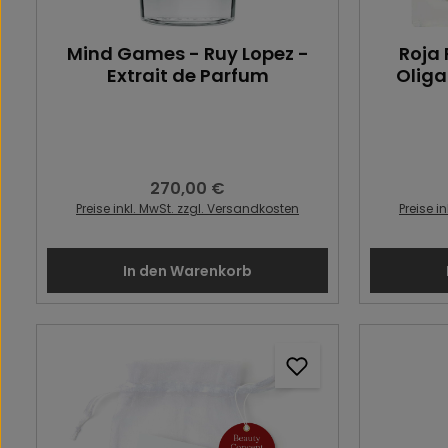
Mind Games - Ruy Lopez -
Roja 
Extrait de Parfum
Oliga
270,00 €
Regulärer Preis:
Preise inkl. MwSt. zzgl. Versandkosten
Preise i
In den Warenkorb