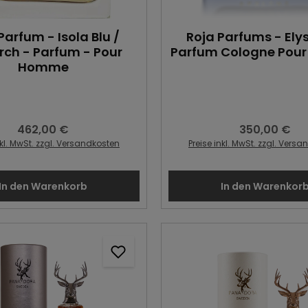
Durchschnittliche Bewertung von 5 von 5 Sternen
Parfum - Isola Blu /
Roja Parfums - Ely
rch - Parfum - Pour
Parfum Cologne Pou
Homme
462,00 €
350,00 €
Regulärer Preis:
Regulärer Preis
nkl. MwSt. zzgl. Versandkosten
Preise inkl. MwSt. zzgl. Vers
In den Warenkorb
In den Warenkor