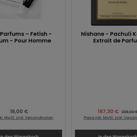
 Parfums – Fetish -
Nishane - Pachulí 
fum - Pour Homme
Extrait de Parf
16,00 €
167,30 €
Regulärer Preis:
Verkaufspreis:
Reguläre
239,00 
nkl. MwSt. zzgl. Versandkosten
Preise inkl. MwSt. zzgl. Vers
In den Warenkorb
In den Warenkor