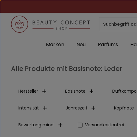
m Hauptinhalt springen
Zur Suche springen
Zur Hauptnavigation springen
Marken
Neu
Parfums
Ha
Alle Produkte mit Basisnote: Leder
Hersteller
Basisnote
Duftkompos
Intensität
Jahreszeit
Kopfnote
Filter hinzufügen: Versa
Bewertung mind.
Versandkostenfrei