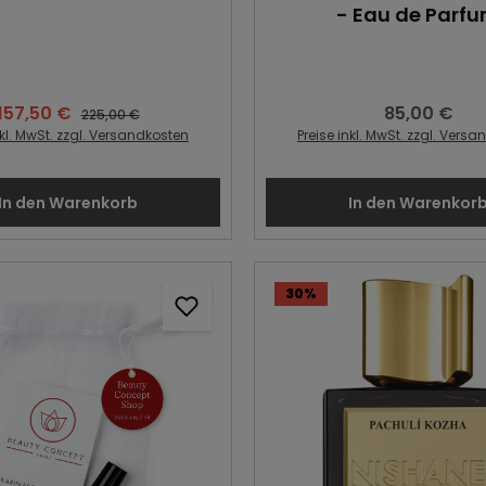
- Eau de Parf
157,50 €
85,00 €
Verkaufspreis:
Regulärer Prei
Regulärer Preis:
225,00 €
nkl. MwSt. zzgl. Versandkosten
Preise inkl. MwSt. zzgl. Vers
In den Warenkorb
In den Warenkor
30
%