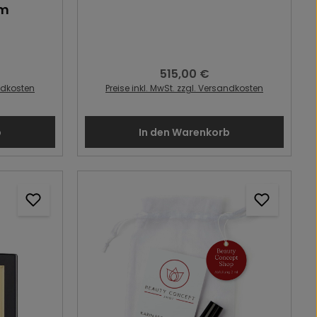
um
515,00 €
s:
Regulärer Preis:
andkosten
Preise inkl. MwSt. zzgl. Versandkosten
b
In den Warenkorb