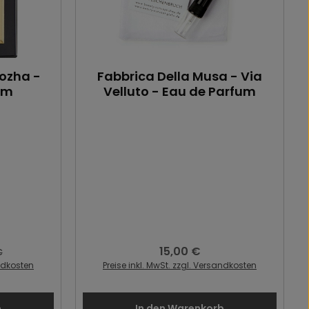
Kozha -
Fabbrica Della Musa - Via
um
Velluto - Eau de Parfum
15,00 €
Regulärer Preis:
r Preis:
€
andkosten
Preise inkl. MwSt. zzgl. Versandkosten
b
In den Warenkorb