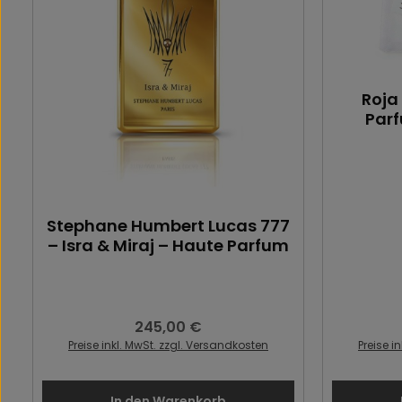
Roja
Par
Stephane Humbert Lucas 777
– Isra & Miraj – Haute Parfum
245,00 €
Regulärer Preis:
Preise inkl. MwSt. zzgl. Versandkosten
Preise i
In den Warenkorb