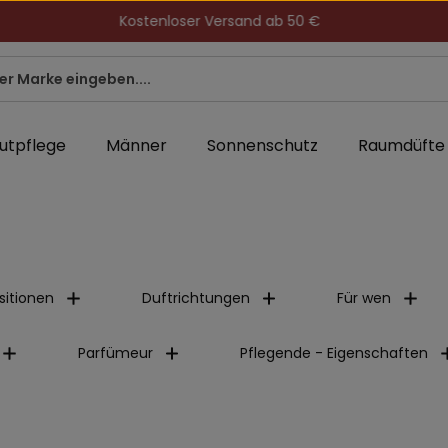
Kostenloser Versand ab 50 €
utpflege
Männer
Sonnenschutz
Raumdüfte
itionen
Duftrichtungen
Für wen
Parfümeur
Pflegende - Eigenschaften
ndkostenfrei