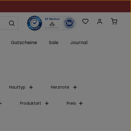
Du hast 0 Produkte au
Warenk
Gutscheine
Sale
Journal
Hauttyp
Herznote
Produktart
Preis