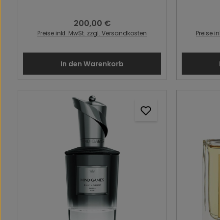
200,00 €
Regulärer Preis:
Preise inkl. MwSt. zzgl. Versandkosten
Preise i
In den Warenkorb