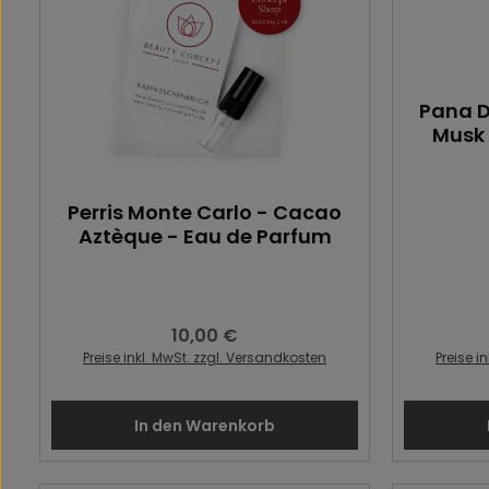
Pana D
Musk 
Perris Monte Carlo - Cacao
Aztèque - Eau de Parfum
10,00 €
Regulärer Preis:
Preise inkl. MwSt. zzgl. Versandkosten
Preise i
In den Warenkorb