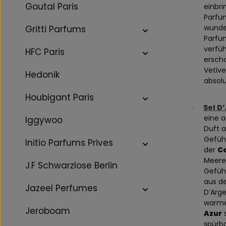
Goutal Paris
einbri
Parfum
wunde
Gritti Parfums
Parfum
verfüh
HFC Paris
erscha
Vetiv
Hedonik
absol
Houbigant Paris
Sel D
·
eine a
Iggywoo
Duft 
Gefühl
Initio Parfums Prives
der
Co
Meeres
J.F Schwarzlose Berlin
Gefühl
aus d
Jazeel Perfumes
D’Arge
warme
Jeroboam
Azur
s
spürba