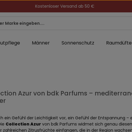
Kostenloser Versand ab 50 €
utpflege
Männer
Sonnenschutz
Raumdüfte
ection Azur von bdk Parfums – mediterran
er
ich ein Gefühl der Leichtigkeit vor, ein Gefühl der Entspannung –
Die
Collection Azur
von bdk Parfums widmet sich genau diesem L
r zahlreichen Zitrusfrüchte einfangen, die in der Region wachs