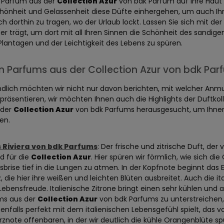
 Parfum aus der
Collection Azur
von bdk Parfum auf Ihre Haut a
hönheit und Gelassenheit diese Düfte einhergehen, um auch Ih
sch dorthin zu tragen, wo der Urlaub lockt. Lassen Sie sich mit der
eer trägt, um dort mit all Ihren Sinnen die Schönheit des sand
lantagen und der Leichtigkeit des Lebens zu spüren.
n Parfums aus der Collection Azur von bdk Par
ndlich möchten wir nicht nur davon berichten, mit welcher Anmu
präsentieren, wir möchten Ihnen auch die Highlights der Duftkoll
 der
Collection Azur
von bdk Parfums herausgesucht, um Ihnen d
en.
s Riviera von bdk Parfums
: Der frische und zitrische Duft, der
ld für die
Collection Azur
. Hier spüren wir förmlich, wie sich 
brise tief in die Lungen zu atmen. In der Kopfnote beginnt das
, die hier ihre weißen und leichten Blüten ausbreitet. Auch die i
 Lebensfreude. Italienische Zitrone bringt einen sehr kühlen un
ms aus der
Collection Azur
von bdk Parfums zu unterstreichen,
enfalls perfekt mit dem italienischen Lebensgefühl spielt, das 
rznote offenbaren, in der wir deutlich die kühle Orangenblüte spü