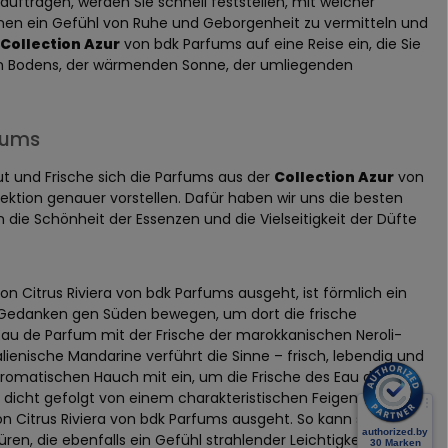
uftragen, werden Sie schnell feststellen, mit welcher
nen ein Gefühl von Ruhe und Geborgenheit zu vermitteln und
Collection Azur
von bdk Parfums auf eine Reise ein, die Sie
igen Bodens, der wärmenden Sonne, der umliegenden
fums
t und Frische sich die Parfums aus der
Collection Azur
von
ektion genauer vorstellen. Dafür haben wir uns die besten
ie Schönheit der Essenzen und die Vielseitigkeit der Düfte
 von Citrus Riviera von bdk Parfums ausgeht, ist förmlich ein
die Gedanken gen Süden bewegen, um dort die frische
 Eau de Parfum mit der Frische der marokkanischen Neroli-
talienische Mandarine verführt die Sinne – frisch, lebendig und
d aromatischen Hauch mit ein, um die Frische des Eau de
 dicht gefolgt von einem charakteristischen Feigenakkord,
von Citrus Riviera von bdk Parfums ausgeht. So kann sich nun
ren, die ebenfalls ein Gefühl strahlender Leichtigkeit