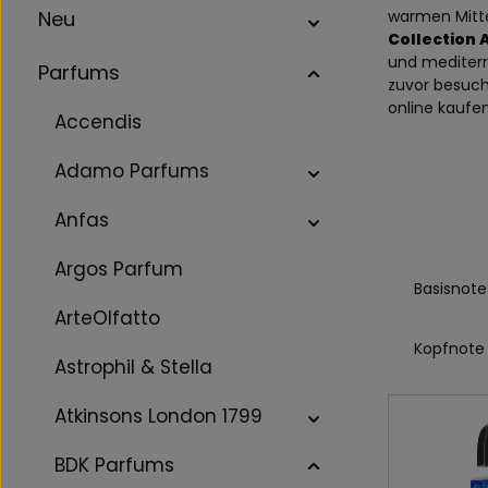
Neu
warmen Mittel
Collection 
und mediter
Parfums
zuvor besuch
online kaufe
Accendis
Adamo Parfums
Anfas
Argos Parfum
Basisnote
ArteOlfatto
Kopfnote
Astrophil & Stella
Atkinsons London 1799
BDK Parfums