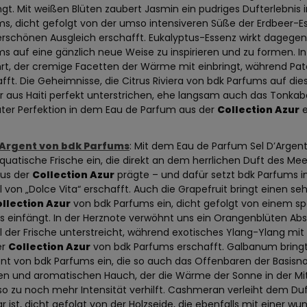
ngt. Mit weißen Blüten zaubert Jasmin ein pudriges Dufterlebnis
s, dicht gefolgt von der umso intensiveren Süße der Erdbeer-Es
rschönen Ausgleich erschafft. Eukalyptus-Essenz wirkt dagegen
s auf eine gänzlich neue Weise zu inspirieren und zu formen. 
rt, der cremige Facetten der Wärme mit einbringt, während Patch
fft. Die Geheimnisse, die Citrus Riviera von bdk Parfums auf d
er aus Haiti perfekt unterstrichen, ehe langsam auch das Tonk
uter Perfektion in dem Eau de Parfum aus der
Collection Azur
e
’Argent von bdk Parfums
: Mit dem Eau de Parfum Sel D’Argen
quatische Frische ein, die direkt an dem herrlichen Duft des Me
aus der
Collection Azur
prägte – und dafür setzt bdk Parfums in
 von „Dolce Vita“ erschafft. Auch die Grapefruit bringt einen s
llection Azur
von bdk Parfums ein, dicht gefolgt von einem spe
 einfängt. In der Herznote verwöhnt uns ein Orangenblüten Abso
 der Frische unterstreicht, während exotisches Ylang-Ylang mit
er
Collection Azur
von bdk Parfums erschafft. Galbanum bringt z
nt von bdk Parfums ein, die so auch das Offenbaren der Basisno
n und aromatischen Hauch, der die Wärme der Sonne in der Mitt
o zu noch mehr Intensität verhilft. Cashmeran verleiht dem Du
r ist, dicht gefolgt von der Holzseide, die ebenfalls mit einer