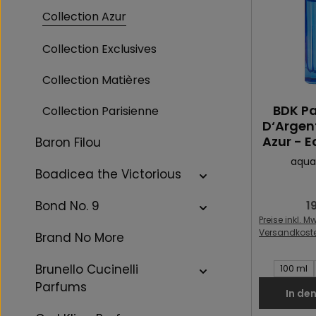
Collection Azur
Collection Exclusives
Collection Matières
BDK Pa
Collection Parisienne
D‘Argent
Azur - 
Baron Filou
aqua
Boadicea the Victorious
Bond No. 9
1
Re
Preise inkl. Mw
Versandkost
Brand No More
Inhalt des 
Brunello Cucinelli
100 ml
Parfums
In de