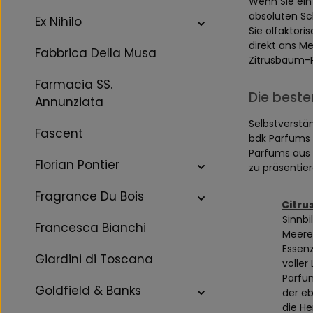
Wenn Sie ein
absoluten Sc
Ex Nihilo
Sie olfaktori
direkt ans M
Fabbrica Della Musa
Zitrusbaum-P
Farmacia SS.
Die beste
Annunziata
Selbstverstä
Fascent
bdk Parfums 
Parfums aus
Florian Pontier
zu präsentier
Fragrance Du Bois
Citru
·
Sinnbi
Francesca Bianchi
Meeres
Essenz
Giardini di Toscana
voller
Parfu
Goldfield & Banks
der eb
die He