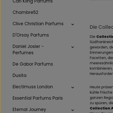
Carl Kling Parfums
Chambre52
Clive Christian Parfums
Die Colle
D'Orsay Parfums
Die
Collecti
Südfrankreich
Daniel Josier -
geworden, di
Perfumes
Erinnerungen 
Facetten, di
meeresähnlic
De Gabor Parfums
kombinieren,
Herausforder
Dusita
Electimuss London
Heute präsen
kühle Frische
Essential Parfums Paris
ganzen Regio
zu spüren, d
Collection 
Eternal Journey