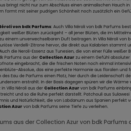
us bringt nicht nur zum Abschluss einen animalischen Hauch in
n formt mit seiner pudrigen Schönheit noch zusätzlich ein Gefüh
 Néroli von bdk Parfums
: Auch Villa Néroli von bdk Parfums best
igkeit weißer Blüten zurückgeht – all jener Blüten, die im Mitte
zu einem unverwechselbaren Duft beitragen. In Villa Néroli von
xuriöse Verdelli-Zitrone hervor, die direkt aus Kalabrien stammt
 Auch die Neroli-Essenz aus Tunesien, die von einer Fülle weißer B
dk Parfums aus der
Collection Azur
zu einem Gefühl absoluter Le
pfnote eingebracht, die die frischen Noten noch einmal intensivie
nblüte-Absolue, das eine perfekte Harmonie aus floralen und f
 des Eau de Parfums einen Platz, hier durch die Leidenschaft 
ndersam erstrahlt. In der Basis dagegen spüren wir die Wärme v
 in Villa Néroli aus der
Collection Azur
von bdk Parfums einbring
treicht und so die Ruhe perfekt darstellt. Patchouli aus Sulawe
mnis und Natürlichkeit, die von Labdanum aus Spanien perfekt 
ction Azur
von bdk Parfums seine Tiefe zu verleihen.
fums aus der Collection Azur von bdk Parfums 