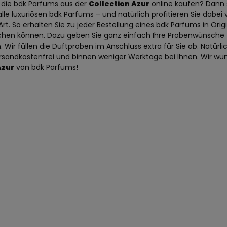
die bdk Parfums aus der
Collection Azur
online kaufen? Dann s
alle luxuriösen bdk Parfums – und natürlich profitieren Sie dab
 Art. So erhalten Sie zu jeder Bestellung eines bdk Parfums in Or
chen können. Dazu geben Sie ganz einfach Ihre Probenwünsche
. Wir füllen die Duftproben im Anschluss extra für Sie ab. Natürli
ersandkostenfrei und binnen weniger Werktage bei Ihnen. Wir wü
Azur
von bdk Parfums!