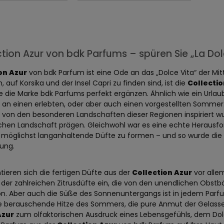
ction Azur von bdk Parfums – spüren Sie „La Dol
on Azur
von bdk Parfum ist eine Ode an das „Dolce Vita“ der Mit
, auf Korsika und der Insel Capri zu finden sind, ist die
Collectio
e die Marke bdk Parfums perfekt ergänzen. Ähnlich wie ein Urlau
an einen erlebten, oder aber auch einen vorgestellten Sommer. D
e von den besonderen Landschaften dieser Regionen inspiriert wu
hen Landschaft prägen. Gleichwohl war es eine echte Herausforde
 möglichst langanhaltende Düfte zu formen – und so wurde die
ung.
tieren sich die fertigen Düfte aus der
Collection Azur
vor alle
 der zahlreichen Zitrusdüfte ein, die von den unendlichen Obstb
n. Aber auch die Süße des Sonnenuntergangs ist in jedem Parf
ie berauschende Hitze des Sommers, die pure Anmut der Gelassenh
Azur
zum olfaktorischen Ausdruck eines Lebensgefühls, dem Dol