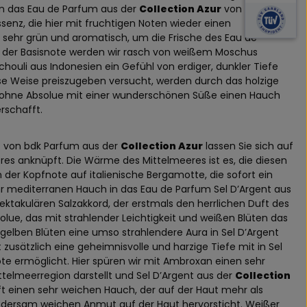
 in das Eau de Parfum aus der
Collection Azur
von bdk
senz, die hier mit fruchtigen Noten wieder einen
 sehr grün und aromatisch, um die Frische des Eau de
In der Basisnote werden wir rasch von weißem Moschus
ouli aus Indonesien ein Gefühl von erdiger, dunkler Tiefe
iese Weise preiszugeben versucht, werden durch das holzige
abohne Absolue mit einer wunderschönen Süße einen Hauch
rschafft.
t von bdk Parfum aus der
Collection Azur
lassen Sie sich auf
eres anknüpft. Die Wärme des Mittelmeeres ist es, die diesen
 der Kopfnote auf italienische Bergamotte, die sofort ein
ehr mediterranen Hauch in das Eau de Parfum Sel D’Argent aus
ktakulären Salzakkord, der erstmals den herrlichen Duft des
lue, das mit strahlender Leichtigkeit und weißen Blüten das
 gelben Blüten eine umso strahlendere Aura in Sel D’Argent
usätzlich eine geheimnisvolle und harzige Tiefe mit in Sel
te ermöglicht. Hier spüren wir mit Ambroxan einen sehr
elmeerregion darstellt und Sel D’Argent aus der
Collection
ft einen sehr weichen Hauch, der auf der Haut mehr als
 wundersam weichen Anmut auf der Haut hervorsticht. Weißer