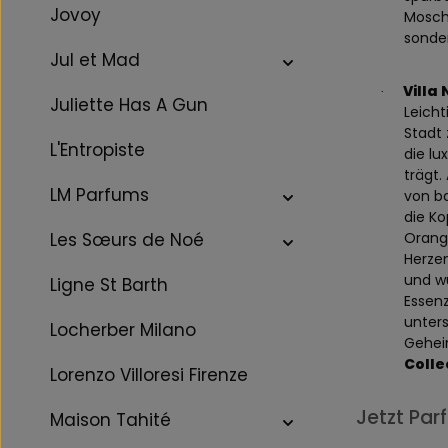
Jovoy
Mosch
sonder
Jul et Mad
Villa
·
Juliette Has A Gun
Leicht
Stadt 
L'Entropiste
die lu
trägt.
LM Parfums
von b
die Ko
Les Sœurs de Noé
Orange
Herzen
und wu
Ligne St Barth
Essenz
unters
Locherber Milano
Gehei
Colle
Lorenzo Villoresi Firenze
Jetzt Par
Maison Tahité