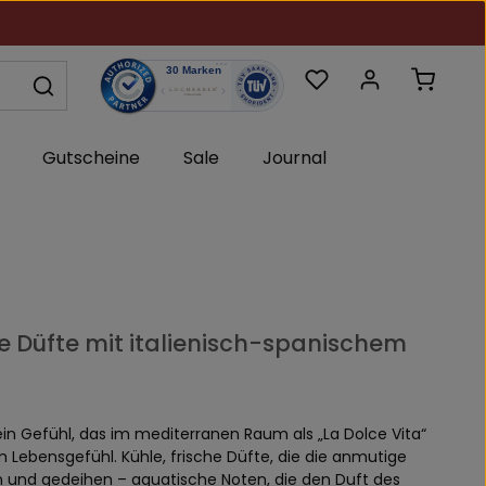
Du hast 0 Produkte au
Warenk
Gutscheine
Sale
Journal
e Düfte mit italienisch-spanischem
 ein Gefühl, das im mediterranen Raum als „La Dolce Vita“
ebensgefühl. Kühle, frische Düfte, die die anmutige
en und gedeihen – aquatische Noten, die den Duft des