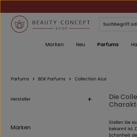
m Hauptinhalt springen
Zur Suche springen
Zur Hauptnavigation springen
Marken
Neu
Parfums
Ha
Parfums
BDK Parfums
Collection Azur
Die Coll
Hersteller
Charakt
Stellen Sie s
Marken
bekannt ist. 
Schönheit de