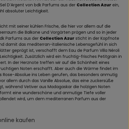
 Sel D’Argent von bdk Parfums aus der
Collection Azur
ein,
l absoluter Leichtigkeit.
icht mit seiner kühlen Frische, die hier vor allem auf die
lmeerraum die Balkone und Vorgärten prägen und so in jeder
 bdk Parfums aus der
Collection Azur
sticht in der Kopfnote
 und damit das mediterran-italienische Lebensgefühl in sich
lätter geprägt ist, verschafft dem Eau de Parfum Villa Néroli
ichtigkeit. Zusätzlich wird ein fruchtig-frisches Petitgrain in
rt. In der Herznote treffen wir auf die Schönheit eines
ruchtigen Noten erschafft. Aber auch die Wärme findet im
des Rose-Absolue ins Leben gerufen, das besonders anmutig
or allem durch das Vanille Absolue, das eine zuckersüße
t, während Vetiver aus Madagaskar die holzigen Noten
si formt eine wunderschöne und anmutige Tiefe voller
vollendet wird, um dem mediterranen Parfum aus der
online kaufen