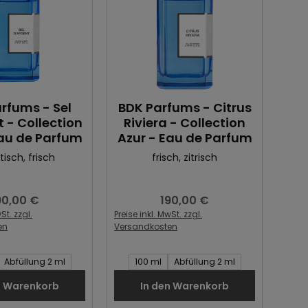
rfums - Sel
BDK Parfums - Citrus
 - Collection
Riviera - Collection
Eau de Parfum
Azur - Eau de Parfum
tisch
, frisch
frisch
, zitrisch
90,00 €
190,00 €
gulärer Preis:
Regulärer Preis:
St. zzgl.
Preise inkl. MwSt. zzgl.
en
Versandkosten
Artikel:
Inhalt des Artikel:
Abfüllung 2 ml
100 ml
Abfüllung 2 ml
n Warenkorb
In den Warenkorb