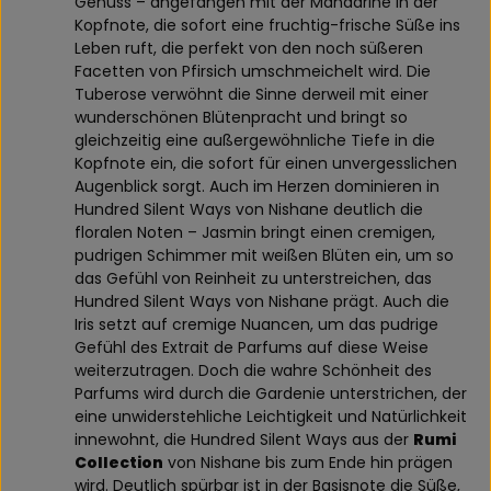
Genuss – angefangen mit der Mandarine in der
Kopfnote, die sofort eine fruchtig-frische Süße ins
Leben ruft, die perfekt von den noch süßeren
Facetten von Pfirsich umschmeichelt wird. Die
Tuberose verwöhnt die Sinne derweil mit einer
wunderschönen Blütenpracht und bringt so
gleichzeitig eine außergewöhnliche Tiefe in die
Kopfnote ein, die sofort für einen unvergesslichen
Augenblick sorgt. Auch im Herzen dominieren in
Hundred Silent Ways von Nishane deutlich die
floralen Noten – Jasmin bringt einen cremigen,
pudrigen Schimmer mit weißen Blüten ein, um so
das Gefühl von Reinheit zu unterstreichen, das
Hundred Silent Ways von Nishane prägt. Auch die
Iris setzt auf cremige Nuancen, um das pudrige
Gefühl des Extrait de Parfums auf diese Weise
weiterzutragen. Doch die wahre Schönheit des
Parfums wird durch die Gardenie unterstrichen, der
eine unwiderstehliche Leichtigkeit und Natürlichkeit
innewohnt, die Hundred Silent Ways aus der
Rumi
Collection
von Nishane bis zum Ende hin prägen
wird. Deutlich spürbar ist in der Basisnote die Süße,