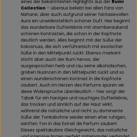
eines der bekanntesten Highlights aus der
Rumi
Collection
– überaus beliebt bei allen Fans von
Nishane, aber auch aufgrund seiner fantasievollen
Aura ein unwiderstehlich schöner Duft. Hier beginnt
das wunderbare Dufterlebnis mit atemberaubend
schönen Kontrasten, die schon in der Kopfnote
deutlich werden. Alles beginnt mit der Süße der
Kokosnuss, die sich verführerisch mit exotischer
Süße in den Mittelpunkt rückt. Ebenso markant
sticht aber auch der Rum hervor, der
ausgesprochen herb und rau seine alkoholischen,
groben Nuancen in den Mittelpunkt rückt und so
einen wunderschönen Kontrast in die Kopfnote
zaubert. Auch im Herzen des Parfums spüren wir
diese Widersprüche überdeutlich – hier sorgt der
Tabak für ein harziges und rauchiges Dufterlebnis,
das trocken und sinnlich auf der Haut wirkt,
während die natürliche und nicht zu dominante
Süße der Tonkabohne wieder einen eher ruhigen,
sanften Ton in das Extrait de Parfum zaubert.
Dieses spektakuläre Gleichgewicht, das natürliche
und intensive Noten perfekt miteinander verbindet,