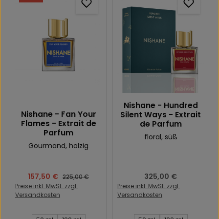
Nishane - Hundred
Nishane - Fan Your
Silent Ways - Extrait
Flames - Extrait de
de Parfum
Parfum
floral
, süß
Gourmand
, holzig
Verkaufspreis:
157,50 €
Regulärer Preis:
325,00 €
Regulärer Preis:
225,00 €
Preise inkl. MwSt. zzgl.
Preise inkl. MwSt. zzgl.
Versandkosten
Versandkosten
Inhalt des Artikel:
Inhalt des Artikel: