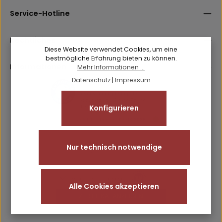
Datenschutz
Anti-Roboter-Verifizierung
Die mit einem Stern (*) markierten Felder sind
Hier klicken
Service-Hotline
Ich habe die
Datenschutzbestimmungen
zur Kenntnis
Pflichtfelder.
Friendly
Captcha ⇗
genommen und die
AGB
gelesen und bin mit ihnen
einverstanden.
Rechtliches
Diese Website verwendet Cookies, um eine
bestmögliche Erfahrung bieten zu können.
Informationen
Mehr Informationen ...
Datenschutz
|
Impressum
Konfigurieren
Nur technisch notwendige
Alle Cookies akzeptieren