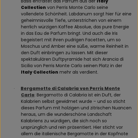
Basis entfaltet das Parfum aus der
Italy
Collection
von Perris Monte Carlo seine
vollendete Schönheit. Labdanum sorgt hier für eine
geheimnisvolle Tiefe, unterstrichen von einem
herrlich würzigen Kaffee Absolue, das pure Energie
in das Eau de Parfum bringt. Und auch die Iris
begeistert mit ihren pudrigen Facetten, um so
Moschus und Amber eine süße, warme Reinheit in
den Duft einbringen zu lassen. Mit dieser
spektakulären Duftpyramide hat sich Arancia di
Sicilia von Perris Monte Carlo seinen Platz in der
Italy Collection
mehr als verdient.
Bergamotto di Calabria von Perris Monte
·
Carlo
: Bergamotto di Calabria ist ein Duft, der
Kalabrien selbst gewidmet wurde – und so sticht
dieses Parfum mit holzigen und zitrischen Nuancen
heraus, um die wunderschöne Landschaft
Kalabriens zu würdigen, die sich noch so
ursprünglich und rein präsentiert. Hier sticht vor
allem die italienische Bergamotte in der Kopfnote