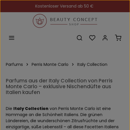
Kostenloser Versand ab 50 €
Zum Hauptinhalt springen
Du hast 0 Produkt
Ware
Parfums
Perris Monte Carlo
Italy Collection
Parfums aus der Italy Collection von Perris
Monte Carlo – exklusive Nischendüfte aus
Italien kaufen
Die
Italy Collection
von Perris Monte Carlo ist eine
Hommage an die Schönheit Italiens. Die grünen
Ländereien, die wunderschönen Zitrusfrüchte und der
einzigartige, süße Lebensstil – all diese Facetten Italiens