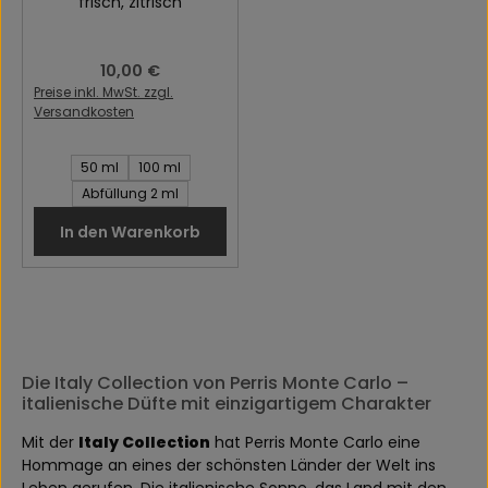
frisch
, zitrisch
Regulärer Preis:
10,00 €
Preise inkl. MwSt. zzgl.
Versandkosten
Inhalt des Artikel:
50 ml
100 ml
Abfüllung 2 ml
In den Warenkorb
Die Italy Collection von Perris Monte Carlo –
italienische Düfte mit einzigartigem Charakter
Mit der
Italy Collection
hat Perris Monte Carlo eine
Hommage an eines der schönsten Länder der Welt ins