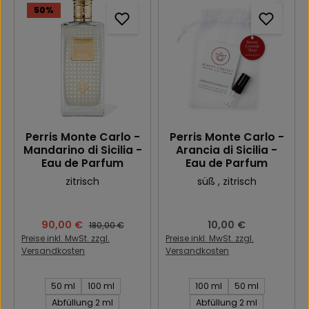
50
%
Perris Monte Carlo -
Perris Monte Carlo -
Mandarino di Sicilia -
Arancia di Sicilia -
Eau de Parfum
Eau de Parfum
zitrisch
süß
, zitrisch
Verkaufspreis:
90,00 €
Regulärer Preis:
10,00 €
Regulärer Preis:
180,00 €
Preise inkl. MwSt. zzgl.
Preise inkl. MwSt. zzgl.
Versandkosten
Versandkosten
Inhalt des Artikel:
Inhalt des Artikel:
50 ml
100 ml
100 ml
50 ml
Abfüllung 2 ml
Abfüllung 2 ml