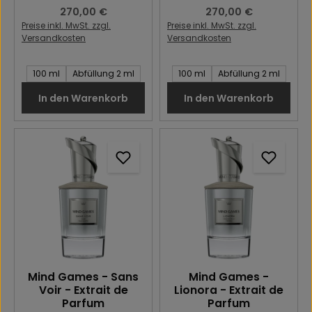
Regulärer Preis:
270,00 €
Regulärer Preis:
270,00 €
Preise inkl. MwSt. zzgl.
Preise inkl. MwSt. zzgl.
Versandkosten
Versandkosten
Inhalt des Artikel:
Inhalt des Artikel:
100 ml
Abfüllung 2 ml
100 ml
Abfüllung 2 ml
In den Warenkorb
In den Warenkorb
Mind Games - Sans
Mind Games -
Voir - Extrait de
Lionora - Extrait de
Parfum
Parfum