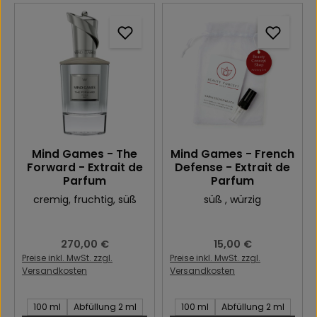
Mind Games - The
Mind Games - French
Forward - Extrait de
Defense - Extrait de
Parfum
Parfum
cremig
, fruchtig
, süß
süß
, würzig
Regulärer Preis:
270,00 €
Regulärer Preis:
15,00 €
Preise inkl. MwSt. zzgl.
Preise inkl. MwSt. zzgl.
Versandkosten
Versandkosten
Inhalt des Artikel:
Inhalt des Artikel:
100 ml
Abfüllung 2 ml
100 ml
Abfüllung 2 ml