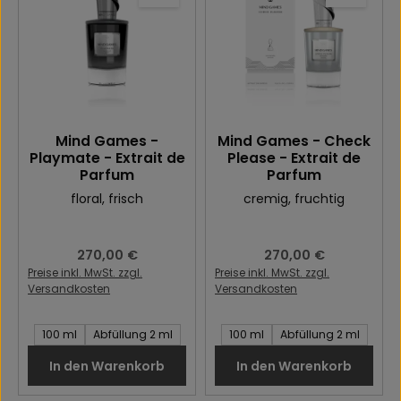
Mind Games -
Mind Games - Check
Playmate - Extrait de
Please - Extrait de
Parfum
Parfum
floral
, frisch
cremig
, fruchtig
Regulärer Preis:
270,00 €
Regulärer Preis:
270,00 €
Preise inkl. MwSt. zzgl.
Preise inkl. MwSt. zzgl.
Versandkosten
Versandkosten
Inhalt des Artikel:
Inhalt des Artikel:
100 ml
Abfüllung 2 ml
100 ml
Abfüllung 2 ml
In den Warenkorb
In den Warenkorb