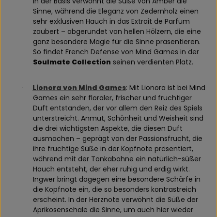
In der Basis verwöhnt die Süße von Amber die
Sinne, während die Eleganz von Zedernholz einen
sehr exklusiven Hauch in das Extrait de Parfum
zaubert – abgerundet von hellen Hölzern, die eine
ganz besondere Magie für die Sinne präsentieren.
So findet French Defense von Mind Games in der
Soulmate Collection
seinen verdienten Platz.
Lionora von Mind Games
: Mit Lionora ist bei Mind
·
Games ein sehr floraler, frischer und fruchtiger
Duft entstanden, der vor allem den Reiz des Spiels
unterstreicht. Anmut, Schönheit und Weisheit sind
die drei wichtigsten Aspekte, die diesen Duft
ausmachen – geprägt von der Passionsfrucht, die
ihre fruchtige Süße in der Kopfnote präsentiert,
während mit der Tonkabohne ein natürlich-süßer
Hauch entsteht, der eher ruhig und erdig wirkt.
Ingwer bringt dagegen eine besondere Schärfe in
die Kopfnote ein, die so besonders kontrastreich
erscheint. In der Herznote verwöhnt die Süße der
Aprikosenschale die Sinne, um auch hier wieder