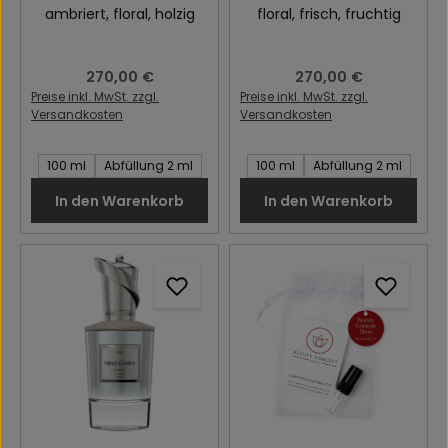
ambriert
, floral
, holzig
floral
, frisch
, fruchtig
Regulärer Preis:
270,00 €
Regulärer Preis:
270,00 €
Preise inkl. MwSt. zzgl.
Preise inkl. MwSt. zzgl.
Versandkosten
Versandkosten
Inhalt des Artikel:
Inhalt des Artikel:
100 ml
Abfüllung 2 ml
100 ml
Abfüllung 2 ml
In den Warenkorb
In den Warenkorb