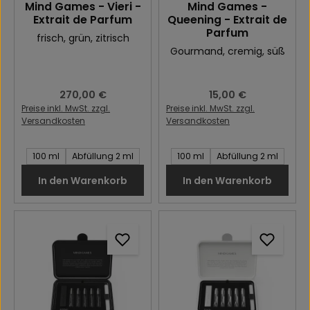
Mind Games - Vieri -
Mind Games -
Extrait de Parfum
Queening - Extrait de
Parfum
frisch
, grün
, zitrisch
Gourmand
, cremig
, süß
Regulärer Preis:
270,00 €
Regulärer Preis:
15,00 €
Preise inkl. MwSt. zzgl.
Preise inkl. MwSt. zzgl.
Versandkosten
Versandkosten
Inhalt des Artikel:
Inhalt des Artikel:
100 ml
Abfüllung 2 ml
100 ml
Abfüllung 2 ml
In den Warenkorb
In den Warenkorb