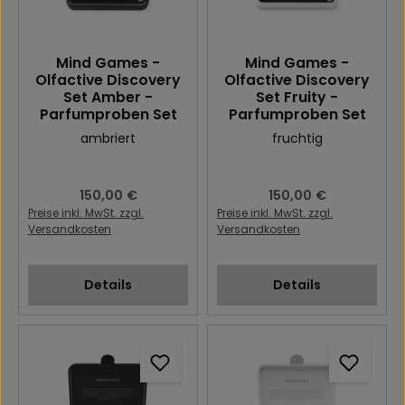
Mind Games -
Mind Games -
Olfactive Discovery
Olfactive Discovery
Set Amber -
Set Fruity -
Parfumproben Set
Parfumproben Set
ambriert
fruchtig
Regulärer Preis:
150,00 €
Regulärer Preis:
150,00 €
Preise inkl. MwSt. zzgl.
Preise inkl. MwSt. zzgl.
Versandkosten
Versandkosten
Details
Details