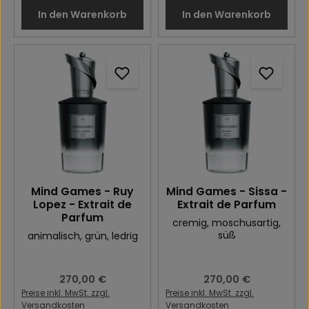
In den Warenkorb
In den Warenkorb
Mind Games - Ruy
Mind Games - Sissa -
Lopez - Extrait de
Extrait de Parfum
Parfum
cremig
, moschusartig
,
süß
animalisch
, grün
, ledrig
Regulärer Preis:
270,00 €
Regulärer Preis:
270,00 €
Preise inkl. MwSt. zzgl.
Preise inkl. MwSt. zzgl.
Versandkosten
Versandkosten