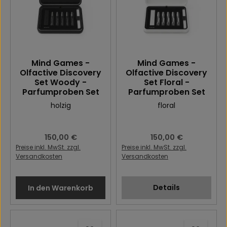
Mind Games -
Mind Games -
Olfactive Discovery
Olfactive Discovery
Set Woody -
Set Floral -
Parfumproben Set
Parfumproben Set
holzig
floral
Regulärer Preis:
150,00 €
Regulärer Preis:
150,00 €
Preise inkl. MwSt. zzgl.
Preise inkl. MwSt. zzgl.
Versandkosten
Versandkosten
Details
In den Warenkorb