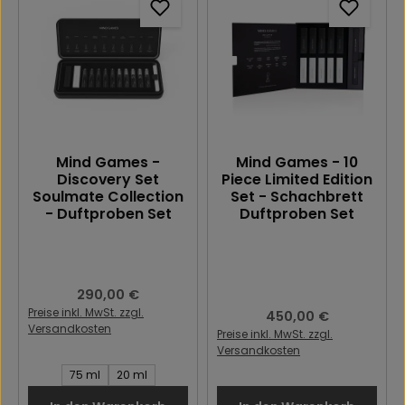
Mind Games -
Mind Games - 10
Discovery Set
Piece Limited Edition
Soulmate Collection
Set - Schachbrett
- Duftproben Set
Duftproben Set
Regulärer Preis:
290,00 €
Preise inkl. MwSt. zzgl.
Regulärer Preis:
450,00 €
Versandkosten
Preise inkl. MwSt. zzgl.
Versandkosten
Inhalt des Artikel:
75 ml
20 ml