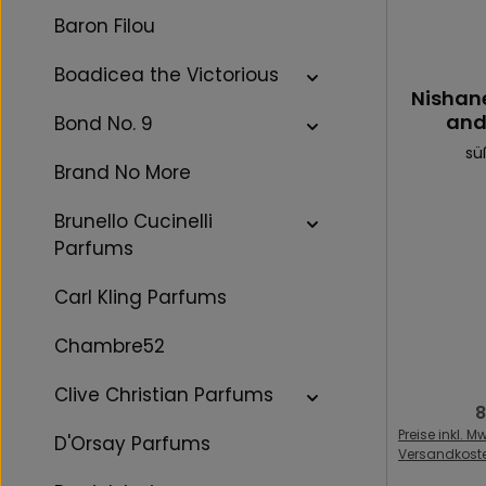
Baron Filou
Boadicea the Victorious
Nishane
and
Bond No. 9
s
Brand No More
Brunello Cucinelli
Parfums
Carl Kling Parfums
Chambre52
Clive Christian Parfums
8
R
Preise inkl. Mw
D'Orsay Parfums
Versandkost