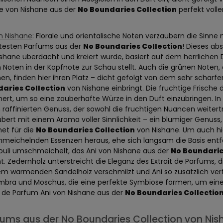
ne von Nishane aus der
No Boundaries Collection
perfekt volle
n Nishane
: Florale und orientalische Noten verzaubern die Sinne m
btesten Parfums aus der
No Boundaries Collection
! Dieses ab
shane überdacht und kreiert wurde, basiert auf dem herrlichen D
 Noten in der Kopfnote zur Schau stellt. Auch die grünen Noten, 
hen, finden hier ihren Platz – dicht gefolgt von dem sehr schar
aries Collection
von Nishane einbringt. Die fruchtige Frische 
nert, um so eine zauberhafte Würze in den Duft einzubringen. I
raffinierten Genuss, der sowohl die fruchtigen Nuancen weiterträ
bert mit einem Aroma voller Sinnlichkeit – ein blumiger Genuss,
et für die
No Boundaries Collection
von Nishane. Um auch hi
eichelnden Essenzen heraus, ehe sich langsam die Basis entfal
ouli umschmeichelt, das Ani von Nishane aus der
No Boundarie
ht. Zedernholz unterstreicht die Eleganz des Extrait de Parfums,
m wärmenden Sandelholz verschmilzt und Ani so zusätzlich verfe
bra und Moschus, die eine perfekte Symbiose formen, um eine s
t de Parfum Ani von Nishane aus der
No Boundaries Collectio
fums aus der No Boundaries Collection von Ni