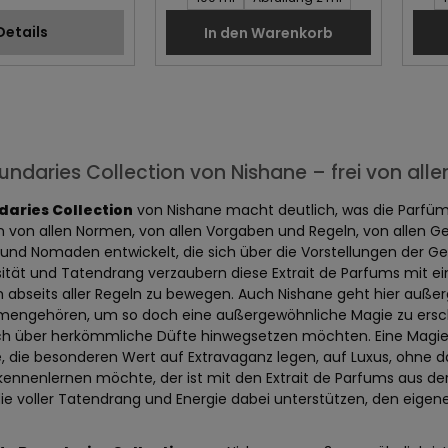
Details
In den Warenkorb
undaries Collection von Nishane – frei von al
daries Collection
von Nishane macht deutlich, was die Parfümerie
in von allen Normen, von allen Vorgaben und Regeln, von allen G
 und Nomaden entwickelt, die sich über die Vorstellungen der Ge
nsität und Tatendrang verzaubern diese Extrait de Parfums mit e
sich abseits aller Regeln zu bewegen. Auch Nishane geht hier au
engehören, um so doch eine außergewöhnliche Magie zu erschaff
ich über herkömmliche Düfte hinwegsetzen möchten. Eine Magie,
e, die besonderen Wert auf Extravaganz legen, auf Luxus, ohne d
kennenlernen möchte, der ist mit den Extrait de Parfums aus de
die voller Tatendrang und Energie dabei unterstützen, den eige