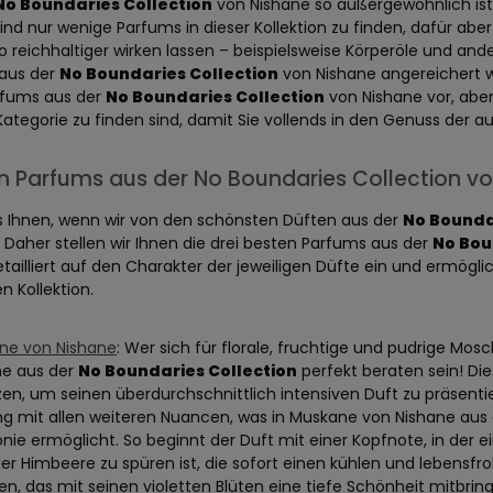
No Boundaries Collection
von Nishane so außergewöhnlich ist
 sind nur wenige Parfums in dieser Kollektion zu finden, dafür abe
 reichhaltiger wirken lassen – beispielsweise Körperöle und a
 aus der
No Boundaries Collection
von Nishane angereichert wu
arfums aus der
No Boundaries Collection
von Nishane vor, aber
r Kategorie zu finden sind, damit Sie vollends in den Genuss d
n Parfums aus der No Boundaries Collection v
s Ihnen, wenn wir von den schönsten Düften aus der
No Bounda
 Daher stellen wir Ihnen die drei besten Parfums aus der
No Bou
tailliert auf den Charakter der jeweiligen Düfte ein und ermöglic
n Kollektion.
ne von Nishane
: Wer sich für florale, fruchtige und pudrige M
ne aus der
No Boundaries Collection
perfekt beraten sein! Die
en, um seinen überdurchschnittlich intensiven Duft zu präsent
ng mit allen weiteren Nuancen, was in Muskane von Nishane aus
ie ermöglicht. So beginnt der Duft mit einer Kopfnote, in der ein
er Himbeere zu spüren ist, die sofort einen kühlen und lebensfro
en, das mit seinen violetten Blüten eine tiefe Schönheit mitbrin