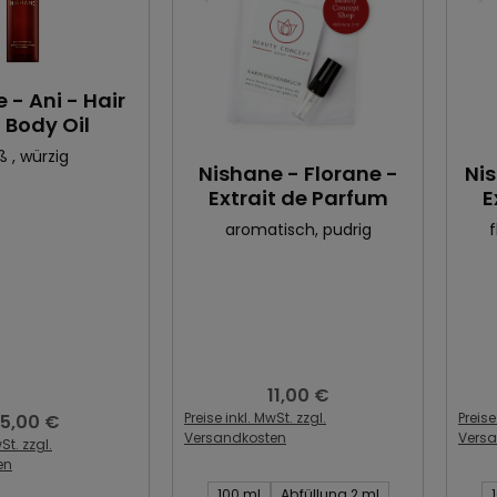
 - Ani - Hair
 Body Oil
üß
, würzig
Nishane - Florane -
Ni
Extrait de Parfum
E
aromatisch
, pudrig
f
11,00 €
Regulärer Preis:
Preise inkl. MwSt. zzgl.
Preise
5,00 €
egulärer Preis:
Versandkosten
Vers
St. zzgl.
en
Inhalt des Artikel:
Inhal
100 ml
Abfüllung 2 ml