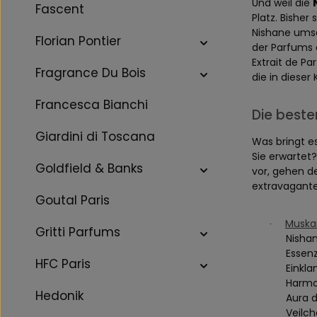
Und weil die
Fascent
Platz. Bisher
Nishane umso
Florian Pontier
der Parfums
Extrait de P
Fragrance Du Bois
die in diese
Francesca Bianchi
Die beste
Giardini di Toscana
Was bringt e
Sie erwartet?
Goldfield & Banks
vor, gehen de
extravagante
Goutal Paris
Muska
·
Gritti Parfums
Nisha
Essenz
HFC Paris
Einkla
Harmon
Hedonik
Aura d
Veilch