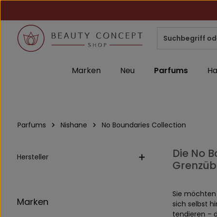
m Hauptinhalt springen
Zur Suche springen
Zur Hauptnavigation springen
Marken
Neu
Parfums
Ha
Parfums
Nishane
No Boundaries Collection
Die No B
Hersteller
Grenzüb
Sie möchten 
Marken
sich selbst 
tendieren – 