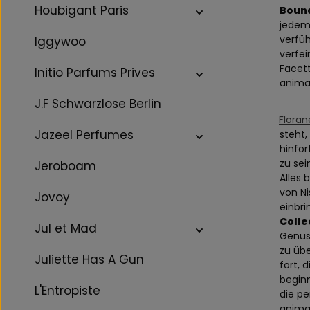
Houbigant Paris
Bound
jedem
verfüh
Iggywoo
verfei
Facett
Initio Parfums Prives
animal
J.F Schwarzlose Berlin
Floran
·
Jazeel Perfumes
steht,
hinfor
zu sei
Jeroboam
Alles 
von Ni
Jovoy
einbri
Colle
Jul et Mad
Genus
zu übe
Juliette Has A Gun
fort, 
begin
L'Entropiste
die pe
animal