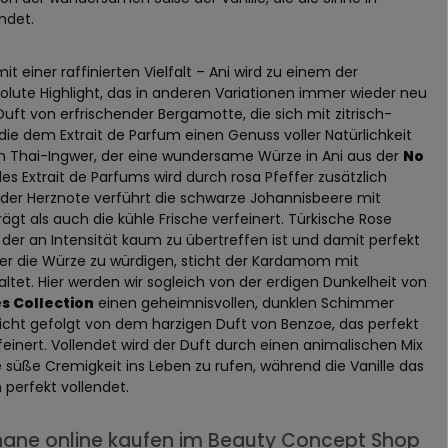
ndet.
it einer raffinierten Vielfalt – Ani wird zu einem der
solute Highlight, das in anderen Variationen immer wieder neu
uft von erfrischender Bergamotte, die sich mit zitrisch-
die dem Extrait de Parfum einen Genuss voller Natürlichkeit
fen Thai-Ingwer, der eine wundersame Würze in Ani aus der
No
des Extrait de Parfums wird durch rosa Pfeffer zusätzlich
n der Herznote verführt die schwarze Johannisbeere mit
gt als auch die kühle Frische verfeinert. Türkische Rose
 der an Intensität kaum zu übertreffen ist und damit perfekt
er die Würze zu würdigen, sticht der Kardamom mit
tet. Hier werden wir sogleich von der erdigen Dunkelheit von
s Collection
einen geheimnisvollen, dunklen Schimmer
 dicht gefolgt von dem harzigen Duft von Benzoe, das perfekt
inert. Vollendet wird der Duft durch einen animalischen Mix
üße Cremigkeit ins Leben zu rufen, während die Vanille das
n
perfekt vollendet.
shane online kaufen im Beauty Concept Shop