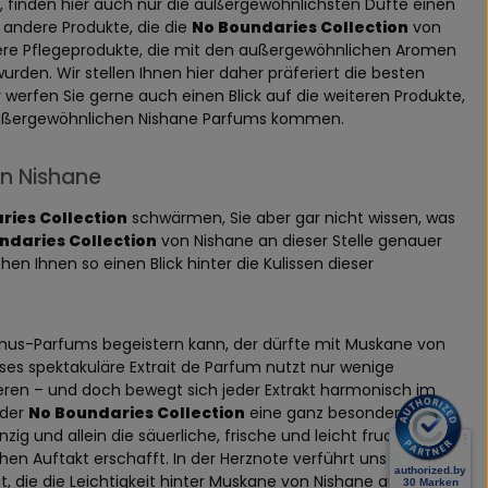
, finden hier auch nur die außergewöhnlichsten Düfte einen
r andere Produkte, die die
No Boundaries Collection
von
ndere Pflegeprodukte, die mit den außergewöhnlichen Aromen
rden. Wir stellen Ihnen hier daher präferiert die besten
 werfen Sie gerne auch einen Blick auf die weiteren Produkte,
er außergewöhnlichen Nishane Parfums kommen.
on Nishane
ries Collection
schwärmen, Sie aber gar nicht wissen, was
ndaries Collection
von Nishane an dieser Stelle genauer
hen Ihnen so einen Blick hinter die Kulissen dieser
oschus-Parfums begeistern kann, der dürfte mit Muskane von
ses spektakuläre Extrait de Parfum nutzt nur wenige
ieren – und doch bewegt sich jeder Extrakt harmonisch im
 der
No Boundaries Collection
eine ganz besondere
zig und allein die säuerliche, frische und leicht fruchtige
hen Auftakt erschafft. In der Herznote verführt uns das
gt, die die Leichtigkeit hinter Muskane von Nishane aus der
No