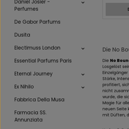
Daniel Josier -
Perfumes
De Gabor Parfums
Dusita
Electimuss London
Die No Bo
Essential Parfums Paris
Die
No Boun
Losgelöst se
Einzelgänger
Eternal Journey
Stärke, Inte
profitiert, 
Ex Nihilo
nicht zusamm
wurde, die s
Fabbrica Della Musa
Magie für all
neuen Seite 
Farmacia SS.
mit Düften, 
Annunziata