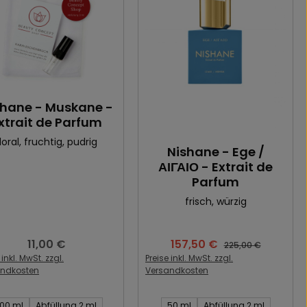
shane - Muskane -
xtrait de Parfum
loral
, fruchtig
, pudrig
Nishane - Ege /
ΑΙΓΑΙΟ - Extrait de
Parfum
frisch
, würzig
11,00 €
157,50 €
Regulärer Preis:
Verkaufspreis:
Regulärer Preis:
225,00 €
 inkl. MwSt. zzgl.
Preise inkl. MwSt. zzgl.
andkosten
Versandkosten
t des Artikel:
Inhalt des Artikel:
100 ml
Abfüllung 2 ml
50 ml
Abfüllung 2 ml