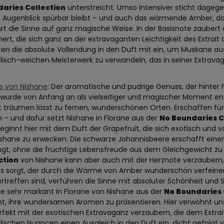
aries Collection
unterstreicht. Umso intensiver sticht dagegen
 Augenblick spürbar bleibt – und auch das wärmende Amber, das
rt die Sinne auf ganz magische Weise. In der Basisnote zaubert 
nert, die sich ganz an der extravaganten Leichtigkeit des Extrai
en die absolute Vollendung in den Duft mit ein, um Muskane au
isch-weichen Meisterwerk zu verwandeln, das in seiner Extravag
e von Nishane
: Der aromatische und pudrige Genuss, der hinter
 wurde von Anfang an als vielseitiger und magischer Moment entwi
t träumen lässt zu fernen, wunderschönen Orten. Erschaffen für
n – und dafür setzt Nishane in Florane aus der
No Boundaries C
beginnt hier mit dem Duft der Grapefruit, die sich exotisch und vo
shane zu erwecken. Die schwarze Johannisbeere erschafft einen
ngt, ohne die fruchtige Lebensfreude aus dem Gleichgewicht zu 
ction
von Nishane kann aber auch mit der Herznote verzaubern,
s sorgt, der durch die Wärme von Amber wunderschön verfeinert
rtreffen sind, verführen die Sinne mit absoluter Schönheit und
die sehr markant in Florane von Nishane aus der
No Boundaries 
nt, ihre wundersamen Aromen zu präsentieren. Hier verwöhnt un
rfekt mit der exotischen Extravaganz verzaubern, die dem Extr
ischen Nuancen einen Ausgleich in den Duft ein, dicht gefolgt v