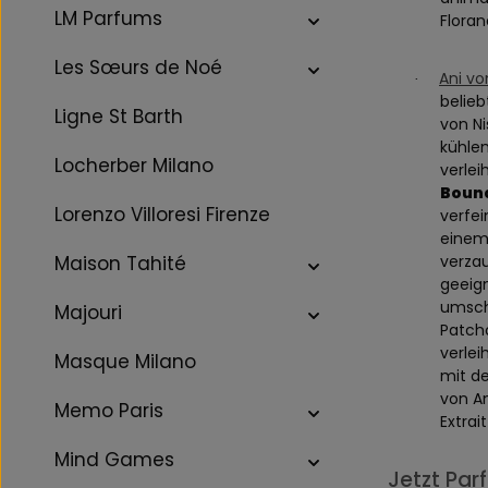
LM Parfums
Flora
Les Sœurs de Noé
Ani vo
·
belie
Ligne St Barth
von Ni
kühlen
Locherber Milano
verlei
Bound
Lorenzo Villoresi Firenze
verfei
einem 
verzau
Maison Tahité
geeign
umschm
Majouri
Patch
verlei
Masque Milano
mit de
von Am
Memo Paris
Extrai
Mind Games
Jetzt Par