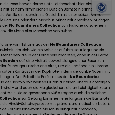
 die Rose hervor, deren tiefe Leidenschaft hier einfach in
 mit seinem himmlischen Duft an Bernstein erinnert,
die Vanille ein Lächeln ins Gesicht, mit einer süßen Anmut
t de Parfums orientiert. Moschus bringt mit cremigen, pudrigen
s der
No Boundaries Collection
von Nishane so zu einem
anz die Sinne aller Menschen verzaubert.
 Florane von Nishane aus der
No Boundaries Collection
ckelt, der sich wie ein Schleier auf Ihre Haut legt und sie
 Menschen, die in der Ferne sein möchten, ohne in der Ferne
ollection
auf eine Vielfalt abwechslungsreicher Essenzen.
ller fruchtiger Frische entfaltet, um die Schönheit in Florane
 satten Kontrast in der Kopfnote, indem sie dunkle Noten mit
bringen. Das Extrait de Parfum aus der
No Boundaries
 in der Jasmin mit weißen Blüten für einen überaus cremigen
 wird – und auch die Maiglöckchen, die an Leichtigkeit kaum
 Sanftheit. Die so gewonnene Süße tragen auch die Veilchen
Collection
zur Geltung kommen, ehe langsam die Basisnote
s die Hinoki-Scheinzypresse mit grünen, aromatischen Noten,
ait de Parfum innewohnt. Moschus bringt mit cremigen,
on der wundersamen Süße der Vanille, die die Sinne in