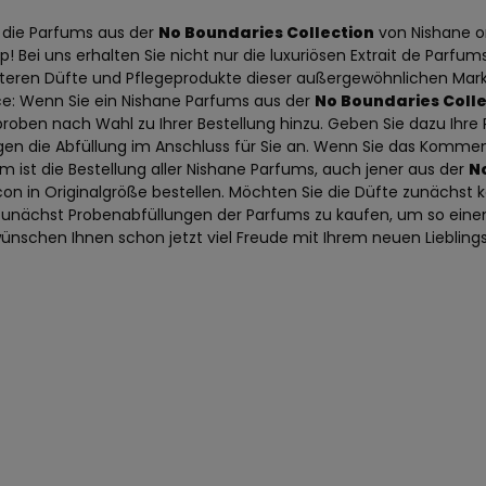
 die Parfums aus der
No Boundaries Collection
von Nishane on
 Bei uns erhalten Sie nicht nur die luxuriösen Extrait de Parfum
iteren Düfte und Pflegeprodukte dieser außergewöhnlichen Mark
e: Wenn Sie ein Nishane Parfums aus der
No Boundaries Colle
roben nach Wahl zu Ihrer Bestellung hinzu. Geben Sie dazu Ih
tigen die Abfüllung im Anschluss für Sie an. Wenn Sie das Komme
m ist die Bestellung aller Nishane Parfums, auch jener aus der
N
acon in Originalgröße bestellen. Möchten Sie die Düfte zunächs
 zunächst Probenabfüllungen der Parfums zu kaufen, um so einen 
wünschen Ihnen schon jetzt viel Freude mit Ihrem neuen Liebling