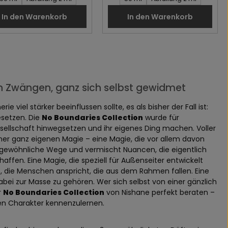
In den Warenkorb
In den Warenkorb
len Zwängen, ganz sich selbst gewidmet
 viel stärker beeinflussen sollte, es als bisher der Fall ist:
esetzen. Die
No Boundaries Collection
wurde für
sellschaft hinwegsetzen und ihr eigenes Ding machen. Voller
iner ganz eigenen Magie – eine Magie, die vor allem davon
ßergewöhnliche Wege und vermischt Nuancen, die eigentlich
en. Eine Magie, die speziell für Außenseiter entwickelt
 die Menschen anspricht, die aus dem Rahmen fallen. Eine
abei zur Masse zu gehören. Wer sich selbst von einer gänzlich
r
No Boundaries Collection
von Nishane perfekt beraten –
nen Charakter kennenzulernen.