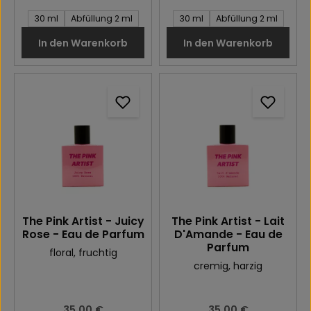
Inhalt des Artikel:
Inhalt des Artikel:
30 ml
Abfüllung 2 ml
30 ml
Abfüllung 2 ml
In den Warenkorb
In den Warenkorb
The Pink Artist - Juicy
The Pink Artist - Lait
Rose - Eau de Parfum
D'Amande - Eau de
Parfum
floral
, fruchtig
cremig
, harzig
Regulärer Preis:
35,00 €
Regulärer Preis:
35,00 €