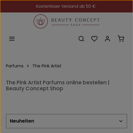
Kostenloser Versand ab 50 €
Zum Hauptinhalt springen
Du hast 0 Produkt
Ware
Parfums
The Pink Artist
The Pink Artist Parfums online bestellen |
Beauty Concept Shop