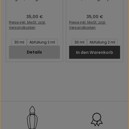
Regulärer Preis:
35,00 €
Regulärer Preis:
35,00 €
Preise inkl. MwSt. zzgl.
Preise inkl. MwSt. zzgl.
Versandkosten
Versandkosten
Inhalt des Artikel:
Inhalt des Artikel:
30 ml
Abfüllung 2 ml
30 ml
Abfüllung 2 ml
Details
In den Warenkorb