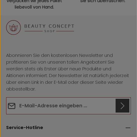
verpacken wir jedes Paket
Sie sich überraschen.
liebevoll von Hand.
Abonnieren Sie den kostenlosen Newsletter und
profitieren Sie von unseren tollen Angeboten! Sie
werden stets als Erster über neue Produkte und
Aktionen informiert. Der Newsletter ist natürlich jederzeit
über einen Link in der E-Mail oder dieser Seite wieder
abbestellbar.
E-Mail-Adresse*
Datenschutz
Anti-Roboter-Verifizierung
Die mit einem Stern (*) markierten Felder sind
Hier klicken
Service-Hotline
Ich habe die
Datenschutzbestimmungen
zur Kenntnis
Pflichtfelder.
Friendly
Captcha ⇗
genommen und die
AGB
gelesen und bin mit ihnen