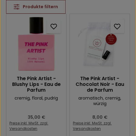
Produkte filtern
The Pink Artist -
The Pink Artist -
Blushy Lips - Eau de
Chocolat Noir - Eau
Parfum
de Parfum
cremig
, floral
, pudrig
aromatisch
, cremig
,
würzig
Regulärer Preis:
35,00 €
Regulärer Preis:
8,00 €
Preise inkl. MwSt. zzgl.
Preise inkl. MwSt. zzgl.
Versandkosten
Versandkosten