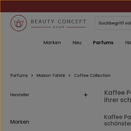
m Hauptinhalt springen
Zur Suche springen
Zur Hauptnavigation springen
Marken
Neu
Parfums
Ha
Parfums
Maison Tahité
Coffee Collection
Kaffee P
Hersteller
ihrer sc
Kaffee Pa
Marken
schönsten