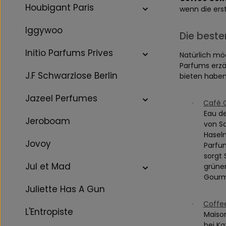
Houbigant Paris
wenn die ers
Iggywoo
Die beste
Initio Parfums Prives
Natürlich mö
Parfums erzä
J.F Schwarzlose Berlin
bieten haben
Jazeel Perfumes
Café 
·
Eau d
Jeroboam
von Sa
Haseln
Jovoy
Parfu
sorgt
Jul et Mad
grüne
Gourm
Juliette Has A Gun
Coffe
·
L'Entropiste
Maison
bei Ka