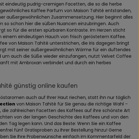
 mit eindeutig pudrig-cremigen Facetten, die so die herbe
ßergewöhnliches Kaffee Parfum von Maison Tahité entstanden,
iner außergewöhnlichen Zusammensetzung. Hier beginnt alles
m so schon hier die süßen Nuancen einzubringen. Auch
 so für die ersten spürbaren Kontraste. Im Herzen sticht
n einem eindeutigen Hauch von frisch geröstetem Kaffee.
fee von Maison Tahité unterstrichen, die Iris dagegen bringt
 sorgt mit seiner außergewöhnlichen Wärme für ein duftendes
nd um auch die Süße wieder einzufangen, nutzt Velvet Coffee
h sanft mit Ambroxan verbindet und durch ein herbes
hité günstig online kaufen
staromen auch auf Ihrer Haut riechen, statt ihn nur täglich
ection
von Maison Tahité für Sie genau die richtige Wahl –
 die zahlreichen Facetten des Kaffees auf ihre schönste Art
chten von der langen Geschichte des Kaffees und von den
en Tag legen kann. Und das Beste: Wenn Sie ein Kaffee
frei fünf Gratisproben zu Ihrer Bestellung hinzu! Gerne
Geben Sie Ihre Probenwünsche einfach im Kommentarfeld der