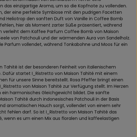
 das einzigartige Aroma, um so die Kopfnote zu vollenden.
ch, der eine perfekte Symbiose mit den pudrigen Facetten
end Heliotrop den sanften Duft von Vanille in Coffee Bomb
ht fehlen, hier als Moment zarter Süße präsentiert, während
h verleiht dem Kaffee Parfum Coffee Bomb von Maison
 Seele von Patchouli und der wärmenden Aura von Sandelholz.
de Parfum vollendet, während Tonkabohne und Moos für ein
n Tahité ist der besonderen Feinheit von italienischem
se. Dafür startet I_Ristretto von Maison Tahité mit einem
 für unsere Sinne bereitstellt. Rosa Pfeffer bringt einen
I_Ristretto von Maison Tahité zur Verfügung stellt. Im Herzen
n ein harmonisches Gleichgewicht bildet. Die sanfte
aison Tahité durch indonesisches Patchouli in der Basis
und aromatischen Hauch sorgt, vollendet von einem sehr
 fehlen darf. So ist I_Ristretto von Maison Tahité das
, wenn es um einen Mix aus floralen und kaffeelastigen