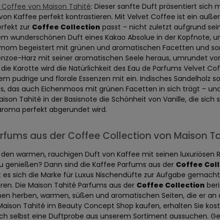
 Coffee von Maison Tahité
: Dieser sanfte Duft präsentiert sich
von Kaffee perfekt kontrastieren. Mit Velvet Coffee ist ein au
rfekt zur
Coffee Collection
passt – nicht zuletzt aufgrund se
em wunderschönen Duft eines Kakao Absolue in der Kopfnote, u
mom begeistert mit grünen und aromatischen Facetten und sorgt
enzoe-Harz mit seiner aromatischen Seele heraus, umrundet vo
die Karotte wird die Natürlichkeit des Eau de Parfums Velvet Cof
lem pudrige und florale Essenzen mit ein. Indisches Sandelholz
is, das auch Eichenmoos mit grünen Facetten in sich trägt – u
ison Tahité in der Basisnote die Schönheit von Vanille, die sic
aroma perfekt abgerundet wird.
rfums aus der Coffee Collection von Maison Ta
den warmen, rauchigen Duft von Kaffee mit seinen luxuriösen Rö
zu genießen? Dann sind die Kaffee Parfums aus der
Coffee Coll
t es sich die Marke für Luxus Nischendüfte zur Aufgabe gemacht,
ieren. Die Maison Tahité Parfums aus der
Coffee Collection
beri
n herben, warmen, süßen und aromatischen Seiten, die er an d
aison Tahité im Beauty Concept Shop kaufen, erhalten Sie kosten
ich selbst eine Duftprobe aus unserem Sortiment aussuchen. 