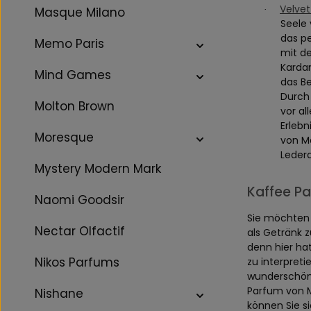
Velvet
Masque Milano
·
Seele 
das pe
Memo Paris
mit d
Karda
Mind Games
das B
Durch 
Molton Brown
vor al
Erlebn
Moresque
von Ma
Leder
Mystery Modern Mark
Kaffee Pa
Naomi Goodsir
Sie möchten 
Nectar Olfactif
als Getränk 
denn hier ha
Nikos Parfums
zu interpret
wunderschöne
Parfum von M
Nishane
können Sie s