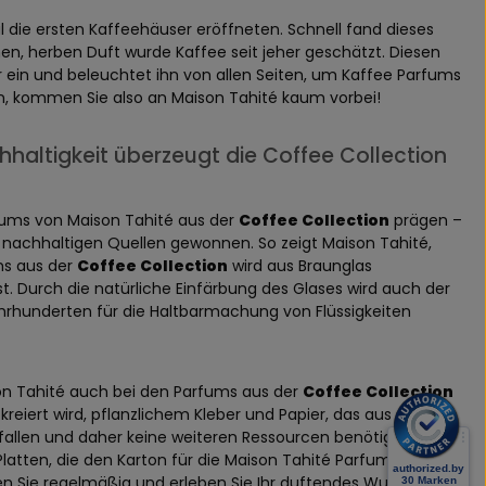
ul die ersten Kaffeehäuser eröffneten. Schnell fand dieses
n, herben Duft wurde Kaffee seit jeher geschätzt. Diesen
ein und beleuchtet ihn von allen Seiten, um Kaffee Parfums
en, kommen Sie also an Maison Tahité kaum vorbei!
hhaltigkeit überzeugt die Coffee Collection
arfums von Maison Tahité aus der
Coffee Collection
prägen –
 nachhaltigen Quellen gewonnen. So zeigt Maison Tahité,
ms aus der
Coffee Collection
wird aus Braunglas
. Durch die natürliche Einfärbung des Glases wird auch der
ahrhunderten für die Haltbarmachung von Flüssigkeiten
ison Tahité auch bei den Parfums aus der
Coffee Collection
eiert wird, pflanzlichem Kleber und Papier, das aus
nfallen und daher keine weiteren Ressourcen benötigen. Und
latten, die den Karton für die Maison Tahité Parfums aus der
en Sie regelmäßig und erleben Sie Ihr duftendes Wunder,