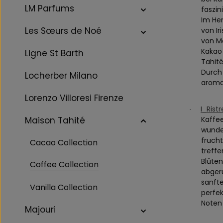
LM Parfums
faszin
Im Her
Les Sœurs de Noé
von Ir
von Ma
Kakao
Ligne St Barth
Tahit
Durch
Locherber Milano
aroma
Lorenzo Villoresi Firenze
I_Rist
·
Maison Tahité
Kaffee
wunder
frucht
Cacao Collection
treffe
Blüten
Coffee Collection
abger
sanfte
Vanilla Collection
perfe
Noten
Majouri