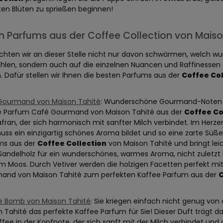
ten Blüten zu sprießen beginnen!
n Parfums aus der Coffee Collection von Maiso
chten wir an dieser Stelle nicht nur davon schwärmen, welch w
hlen, sondern auch auf die einzelnen Nuancen und Raffinessen e
. Dafür stellen wir Ihnen die besten Parfums aus der
Coffee Col
Gourmand von Maison Tahité
: Wunderschöne Gourmand-Noten t
e Parfum Café Gourmand von Maison Tahité aus der
Coffee Co
fran, der sich harmonisch mit sanfter Milch verbindet. Im Herze
uss ein einzigartig schönes Aroma bildet und so eine zarte Süße
ms aus der
Coffee Collection
von Maison Tahité und bringt leic
 Sandelholz für ein wunderschönes, warmes Aroma, nicht zuletz
m Moos. Durch Vetiver werden die holzigen Facetten perfekt 
and von Maison Tahité zum perfekten Kaffee Parfum aus der
C
e Bomb von Maison Tahité
: Sie kriegen einfach nicht genug vo
 Tahité das perfekte Kaffee Parfum für Sie! Dieser Duft trägt 
ffee in der Kopfnote, der sich sanft mit der Milch verbindet u