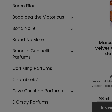
Baron Filou
Boadicea the Victorious
Bond No. 9
Brand No More
Maiso
Velvet 
Brunello Cucinelli
de
Parfums
Carl Kling Parfums
9
R
Chambre52
Preise inkl. Mw
Versandkost
Clive Christian Parfums
Inhalt des 
100 ml
D'Orsay Parfums
In de