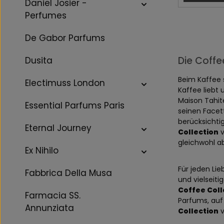
Daniel Josier -
Perfumes
De Gabor Parfums
Die Coffe
Dusita
Beim Kaffee 
Electimuss London
Kaffee liebt 
Maison Tahit
Essential Parfums Paris
seinen Facet
berücksichti
Eternal Journey
Collection
v
gleichwohl a
Ex Nihilo
Für jeden Li
Fabbrica Della Musa
und vielseiti
Coffee Coll
Farmacia SS.
Parfums, auf 
Annunziata
Collection
v