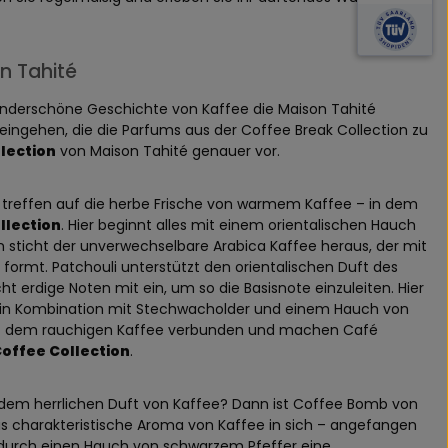
n Tahité
underschöne Geschichte von Kaffee die Maison Tahité
ingehen, die die Parfums aus der Coffee Break Collection zu
lection
von Maison Tahité genauer vor.
reffen auf die herbe Frische von warmem Kaffee – in dem
llection
. Hier beginnt alles mit einem orientalischen Hauch
n sticht der unverwechselbare Arabica Kaffee heraus, der mit
 formt. Patchouli unterstützt den orientalischen Duft des
ht erdige Noten mit ein, um so die Basisnote einzuleiten. Hier
t in Kombination mit Stechwacholder und einem Hauch von
mit dem rauchigen Kaffee verbunden und machen Café
offee Collection
.
n dem herrlichen Duft von Kaffee? Dann ist Coffee Bomb von
das charakteristische Aroma von Kaffee in sich – angefangen
nd durch einen Hauch von schwarzem Pfeffer eine