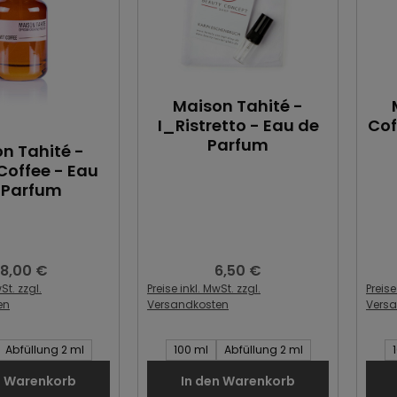
Maison Tahité -
I_Ristretto - Eau de
Cof
Parfum
n Tahité -
Coffee - Eau
 Parfum
8,00 €
6,50 €
egulärer Preis:
Regulärer Preis:
St. zzgl.
Preise inkl. MwSt. zzgl.
Preise
en
Versandkosten
Vers
Artikel:
Inhalt des Artikel:
Inhal
Abfüllung 2 ml
100 ml
Abfüllung 2 ml
n Warenkorb
In den Warenkorb