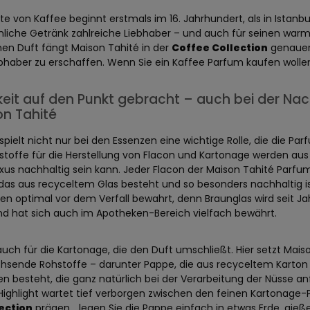
e von Kaffee beginnt erstmals im 16. Jahrhundert, als in Istanb
iche Getränk zahlreiche Liebhaber – und auch für seinen warme
n Duft fängt Maison Tahité in der
Coffee Collection
genauer 
ebhaber zu erschaffen. Wenn Sie ein Kaffee Parfum kaufen woll
keit auf den Punkt gebracht – auch bei der Nac
on Tahité
 spielt nicht nur bei den Essenzen eine wichtige Rolle, die die P
stoffe für die Herstellung von Flacon und Kartonage werden aus
xus nachhaltig sein kann. Jeder Flacon der Maison Tahité Parfu
das aus recyceltem Glas besteht und so besonders nachhaltig ist
ren optimal vor dem Verfall bewahrt, denn Braunglas wird seit J
nd hat sich auch im Apotheken-Bereich vielfach bewährt.
 auch für die Kartonage, die den Duft umschließt. Hier setzt Ma
sende Rohstoffe – darunter Pappe, die aus recyceltem Karton kr
n besteht, die ganz natürlich bei der Verarbeitung der Nüsse a
 Highlight wartet tief verborgen zwischen den feinen Kartonage-P
ection
prägen… legen Sie die Pappe einfach in etwas Erde, gieß