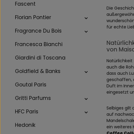
Fascent
Die Geschicht
außergewöhnl
Florian Pontier
wunderschöne
für echte Li
Fragrance Du Bois
Natürlich
Francesca Bianchi
von Mais
Giardini di Toscana
Natürlichkeit
auch die Roh
Goldfield & Banks
dass auch Lu
geschaffen, 
Goutal Paris
Duft im Inne
eingesetzt u
Gritti Parfums
Selbiges gilt
HFC Paris
auf nachwach
Mandelschale
Hedonik
ein weiteres
Coffee Coll