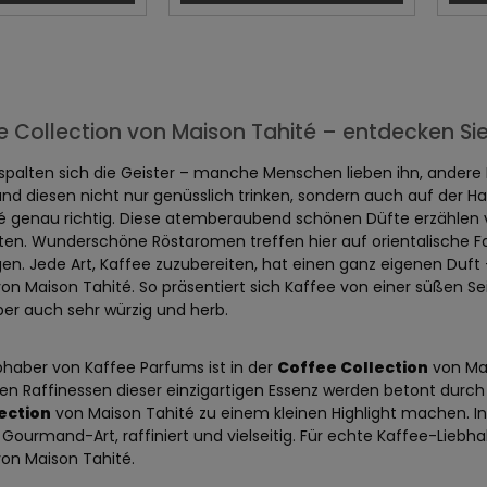
e Collection von Maison Tahité – entdecken Sie
spalten sich die Geister – manche Menschen lieben ihn, andere
und diesen nicht nur genüsslich trinken, sondern auch auf der H
é genau richtig. Diese atemberaubend schönen Düfte erzählen von
ten. Wunderschöne Röstaromen treffen hier auf orientalische F
gen. Jede Art, Kaffee zuzubereiten, hat einen ganz eigenen Duft
on Maison Tahité. So präsentiert sich Kaffee von einer süßen 
ber auch sehr würzig und herb.
ebhaber von Kaffee Parfums ist in der
Coffee Collection
von Mai
gen Raffinessen dieser einzigartigen Essenz werden betont durch
ection
von Maison Tahité zu einem kleinen Highlight machen. Int
Gourmand-Art, raffiniert und vielseitig. Für echte Kaffee-Liebha
on Maison Tahité.