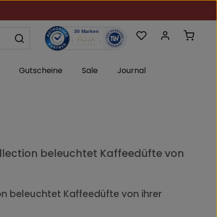
Du hast 0 Produkte au
Warenk
Gutscheine
Sale
Journal
llection beleuchtet Kaffeedüfte von
on beleuchtet Kaffeedüfte von ihrer