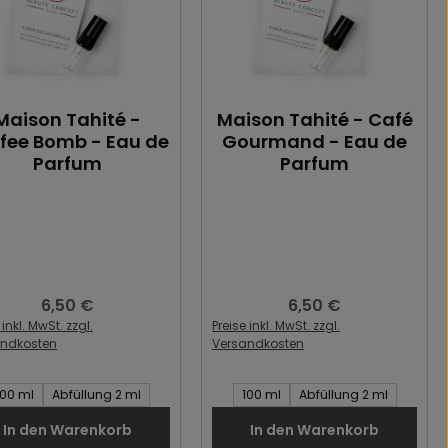
Maison Tahité -
Maison Tahité - Café
fee Bomb - Eau de
Gourmand - Eau de
Parfum
Parfum
6,50 €
6,50 €
Regulärer Preis:
Regulärer Preis:
 inkl. MwSt. zzgl.
Preise inkl. MwSt. zzgl.
andkosten
Versandkosten
t des Artikel:
Inhalt des Artikel:
100 ml
Abfüllung 2 ml
100 ml
Abfüllung 2 ml
In den Warenkorb
In den Warenkorb