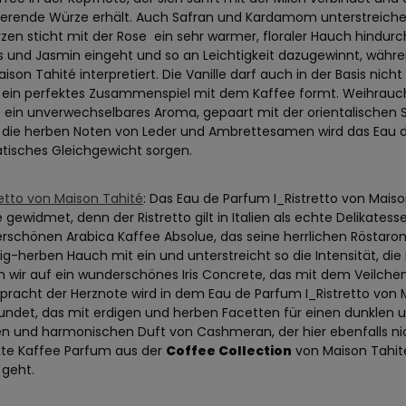
ierende Würze erhält. Auch Safran und Kardamom unterstreichen
zen sticht mit der Rose
ein sehr warmer, floraler Hauch hindur
is und Jasmin eingeht und so an Leichtigkeit dazugewinnt, währ
ison Tahité interpretiert. Die Vanille darf auch in der Basis nic
 ein perfektes Zusammenspiel mit dem Kaffee formt. Weihrauc
é ein unverwechselbares Aroma, gepaart mit der orientalischen
 die herben Noten von Leder und Ambrettesamen wird das Eau 
tisches Gleichgewicht sorgen.
retto von Maison Tahité
: Das Eau de Parfum I_Ristretto von Maiso
 gewidmet, denn der Ristretto gilt in Italien als echte Delikates
schönen Arabica Kaffee Absolue, das seine herrlichen Röstaromen
ig-herben Hauch mit ein und unterstreicht so die Intensität, die 
n wir auf ein wunderschönes Iris Concrete, das mit dem Veilche
pracht der Herznote wird in dem Eau de Parfum I_Ristretto von M
undet, das mit erdigen und herben Facetten für einen dunklen 
n und harmonischen Duft von Cashmeran, der hier ebenfalls nicht
kte Kaffee Parfum aus der
Coffee Collection
von Maison Tahité
 geht.