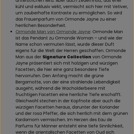
unterstrichen wird. Aber auch Zedernholz, das eher
kühl und exklusiv wirkt, vermischt sich hier mit Vetiver,
um zauberhafte Kontraste zu ermöglichen. So wird
das Frauenparfum von Ormonde Jayne zu einer
herrlichen Besonderheit.
Ormonde Man von Ormonde Jayne
: Ormonde Man
ist das Pendant zu Ormonde Woman – und wie der
Name schon vermuten lässt, wurde dieser Duft
eigens für die Welt der Herren geschaffen. Ormonde
Man aus der
Signature Collection
von Ormonde
Jayne präsentiert sich mit holzigen und würzigen
Facetten, die hier eine ganz besondere Tiefe
hervorrufen. Den Anfang macht die grüne
Bergamotte, von der eine strahlende Lebendigkeit
ausgeht, während die Wacholderbeere mit
fruchtigen Facetten eine herrliche Tiefe erschafft.
Gleichwohl stechen in der Kopfnote aber auch die
würzigen Facetten heraus, darunter der Koriander
und der rosa Pfeffer, die sich herrlich mit dem grünen
Kardamom vermischen. Im Herzen des Eau de
Parfums für Männer entsteht eine tiefe Sinnlichkeit,
wenn die orientalischen Facetten von Oud sich