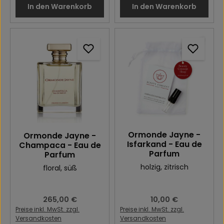
In den Warenkorb
In den Warenkorb
Ormonde Jayne -
Ormonde Jayne -
Isfarkand - Eau de
Champaca - Eau de
Parfum
Parfum
holzig
, zitrisch
floral
, süß
Regulärer Preis:
265,00 €
Regulärer Preis:
10,00 €
Preise inkl. MwSt. zzgl.
Preise inkl. MwSt. zzgl.
Versandkosten
Versandkosten