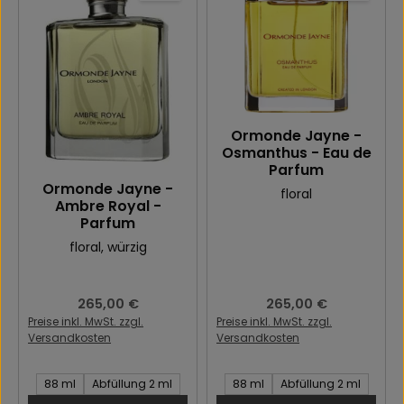
Ormonde Jayne -
Osmanthus - Eau de
Parfum
Ormonde Jayne -
floral
Ambre Royal -
Parfum
floral
, würzig
Regulärer Preis:
265,00 €
Regulärer Preis:
265,00 €
Preise inkl. MwSt. zzgl.
Preise inkl. MwSt. zzgl.
Versandkosten
Versandkosten
Inhalt des Artikel:
Inhalt des Artikel:
88 ml
Abfüllung 2 ml
88 ml
Abfüllung 2 ml