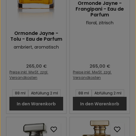
Ormonde Jayne -
Frangipani - Eau de
Parfum
floral
, zitrisch
Ormonde Jayne -
Tolu - Eau de Parfum
ambriert
, aromatisch
Regulärer Preis:
265,00 €
Regulärer Preis:
265,00 €
Preise inkl. MwSt. zzgl.
Preise inkl. MwSt. zzgl.
Versandkosten
Versandkosten
Inhalt des Artikel:
Inhalt des Artikel:
88 ml
Abfüllung 2 ml
88 ml
Abfüllung 2 ml
In den Warenkorb
In den Warenkorb