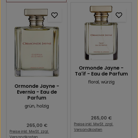
Ormonde Jayne -
Ta'if - Eau de Parfum
floral
, würzig
Ormonde Jayne -
Evernia - Eau de
Parfum
grün
, holzig
Regulärer Preis:
265,00 €
Preise inkl. MwSt. zzgl.
Regulärer Preis:
265,00 €
Versandkosten
Preise inkl. MwSt. zzgl.
Versandkosten