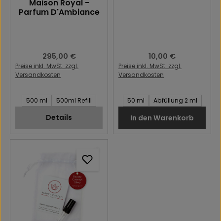
Maison Royal -
Parfum D'Ambiance
Regulärer Preis:
295,00 €
Regulärer Preis:
10,00 €
Preise inkl. MwSt. zzgl.
Preise inkl. MwSt. zzgl.
Versandkosten
Versandkosten
Inhalt des Artikel:
Inhalt des Artikel:
500 ml
500ml Refill
50 ml
Abfüllung 2 ml
Details
In den Warenkorb