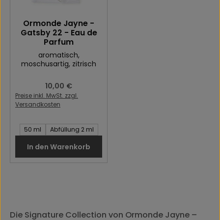
Ormonde Jayne -
Gatsby 22 - Eau de
Parfum
aromatisch
,
moschusartig
, zitrisch
Regulärer Preis:
10,00 €
Preise inkl. MwSt. zzgl.
Versandkosten
Inhalt des Artikel:
50 ml
Abfüllung 2 ml
In den Warenkorb
Die Signature Collection von Ormonde Jayne –