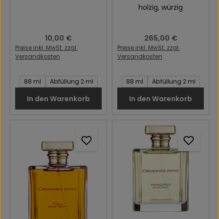
holzig
, würzig
Regulärer Preis:
10,00 €
Regulärer Preis:
265,00 €
Preise inkl. MwSt. zzgl.
Preise inkl. MwSt. zzgl.
Versandkosten
Versandkosten
Inhalt des Artikel:
Inhalt des Artikel:
88 ml
Abfüllung 2 ml
88 ml
Abfüllung 2 ml
In den Warenkorb
In den Warenkorb