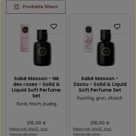
Produkte filtern
Sabé Masson - Né
Sabé Masson -
des roses - Solid &
Zazou - Solid & Liquid
Liquid Soft Perfume
Soft Perfume Set
Set
fruchtig
, grün
, zitrisch
floral
, frisch
, pudrig
Regulärer Preis:
216,00 €
Regulärer Preis:
216,00 €
Preise inkl. MwSt. zzgl.
Preise inkl. MwSt. zzgl.
Versandkosten
Versandkosten