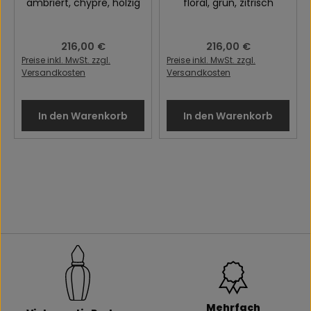
ambriert
, chypre
, holzig
floral
, grün
, zitrisch
Regulärer Preis:
216,00 €
Regulärer Preis:
216,00 €
Preise inkl. MwSt. zzgl.
Preise inkl. MwSt. zzgl.
Versandkosten
Versandkosten
In den Warenkorb
In den Warenkorb
Mehrfach