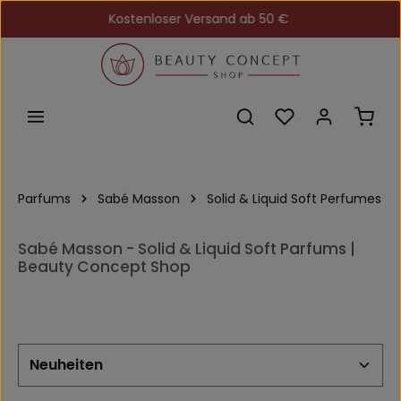
Kostenloser Versand ab 50 €
Zum Hauptinhalt springen
Du hast 0 Produkt
Ware
Parfums
Sabé Masson
Solid & Liquid Soft Perfumes
Sabé Masson - Solid & Liquid Soft Parfums |
Beauty Concept Shop