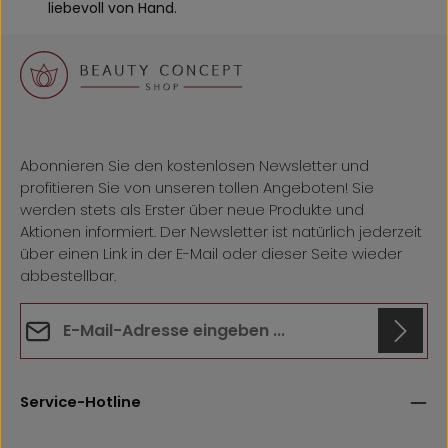
liebevoll von Hand.
Abonnieren Sie den kostenlosen Newsletter und
profitieren Sie von unseren tollen Angeboten! Sie
werden stets als Erster über neue Produkte und
Aktionen informiert. Der Newsletter ist natürlich jederzeit
über einen Link in der E-Mail oder dieser Seite wieder
abbestellbar.
E-Mail-Adresse*
Datenschutz
Anti-Roboter-Verifizierung
Die mit einem Stern (*) markierten Felder sind
Hier klicken
Service-Hotline
Ich habe die
Datenschutzbestimmungen
zur Kenntnis
Pflichtfelder.
Friendly
Captcha ⇗
genommen und die
AGB
gelesen und bin mit ihnen