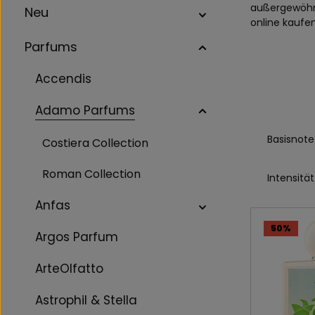
außergewöhnl
Neu
online kaufe
Parfums
Accendis
Adamo Parfums
Basisnote
Costiera Collection
Roman Collection
Intensität
Anfas
50
%
Argos Parfum
ArteOlfatto
Astrophil & Stella