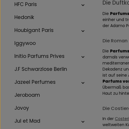
Die Duftk
HFC Paris
Die
Parfums
Hedonik
einher und tr
der Adamo Pa
Houbigant Paris
Die Roman 
Iggywoo
Die
Parfums
Initio Parfums Prives
damals verwe
mediterranen
J.F Schwarzlose Berlin
Dekadenz und
ist auf seine
Parfums v
Jazeel Perfumes
Übermaß basi
Haut zu hint
Jeroboam
Jovoy
Die Costie
In der
Coster
Jul et Mad
weltweiten K