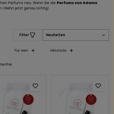
schen Parfums neu. Wenn Sie die
Parfums von Adamo
-Glehn jetzt genau richtig!
Filter
Für wen
Herznote
ufügen: Versandkostenfrei
tenfrei