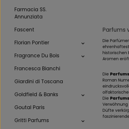
Farmacia SS.
Annunziata
Parfums v
Fascent
Die Parfümer
Florian Pontier
ehrenhaftest
historischen
Fragrance Du Bois
Aromen eröff
Francesca Bianchi
Die
Parfums
Roman Numera
Giardini di Toscana
eindrucksvol
olfaktorisch
Goldfield & Banks
Die
Parfums
Verwöhnung u
Goutal Paris
Düfte verkörp
faszinierende
Gritti Parfums