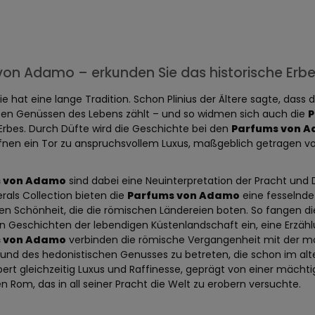
on Adamo – erkunden Sie das historische Erbe
ie hat eine lange Tradition. Schon Plinius der Ältere sagte, das
en Genüssen des Lebens zählt – und so widmen sich auch die
P
 Erbes. Durch Düfte wird die Geschichte bei den
Parfums von 
nen ein Tor zu anspruchsvollem Luxus, maßgeblich getragen von k
 von Adamo
sind dabei eine Neuinterpretation der Pracht und 
ls Collection bieten die
Parfums von Adamo
eine fesselnde 
len Schönheit, die die römischen Ländereien boten. So fangen d
en Geschichten der lebendigen Küstenlandschaft ein, eine Erzä
 von Adamo
verbinden die römische Vergangenheit mit der mo
nd des hedonistischen Genusses zu betreten, die schon im alte
ert gleichzeitig Luxus und Raffinesse, geprägt von einer mächtig
n Rom, das in all seiner Pracht die Welt zu erobern versuchte.