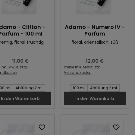
damo - Clifton -
Adamo - Numero IV -
Parfum - 100 ml
Parfum
remig
, floral
, fruchtig
floral
, orientalisch
, süß
11,00 €
12,00 €
Regulärer Preis:
Regulärer Preis:
 inkl. MwSt. zzgl.
Preise inkl. MwSt. zzgl.
andkosten
Versandkosten
t des Artikel:
Inhalt des Artikel:
100 ml
Abfüllung 2 ml
100 ml
Abfüllung 2 ml
In den Warenkorb
In den Warenkorb