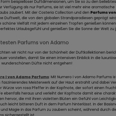
n Form beispielloser Duftdimensionen, um Sie so zu den beliebtes
ur Verfügung als nur Parfums, sie ist viel mehr eine aromatische
laubs zaubert. Mit der Costeria Collection und den
Parfums vo
he Duftwelt, die von den globalen Strandparadiesen geprägt wir
ie schöne Vielfalt mit jedem einzelnen Tropfen genießen können
perfektes Urlaubsgefühl und genießen Sie die Sonne der Welt zu j
ebtesten Parfums von Adamo
chten wir nicht nur von der Schönheit der Duftkollektionen beri
uer vorstellen, damit Sie einen intensiven Einblick in die luxur
se wunderschönen Düfte nicht entgehen!
o I von Adamo Parfums
: Mit Numero I von Adamo Parfums ist
s faszinierendes Meisterwerk auf der Haut erstrahlt und dabei 
r Würze von rosa Pfeffer in der Kopfnote, der sofort einen fru
e ebenfalls heraus und verleiht der Kopfnote damit eine charak
en hervor, die mit ihren violetten Blüten ein Gefühl von Leichti
uch leicht bitteren Duft in dem Parfum hinterlässt. In der Basisn
 und Magie in das Parfum zu zaubern scheint, während durch di
s sichergestellt ist.