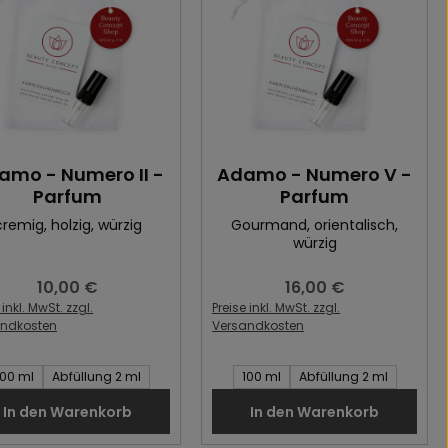
amo - Numero II -
Adamo - Numero V -
Parfum
Parfum
cremig
, holzig
, würzig
Gourmand
, orientalisch
,
würzig
10,00 €
16,00 €
Regulärer Preis:
Regulärer Preis:
 inkl. MwSt. zzgl.
Preise inkl. MwSt. zzgl.
andkosten
Versandkosten
t des Artikel:
Inhalt des Artikel:
100 ml
Abfüllung 2 ml
100 ml
Abfüllung 2 ml
In den Warenkorb
In den Warenkorb