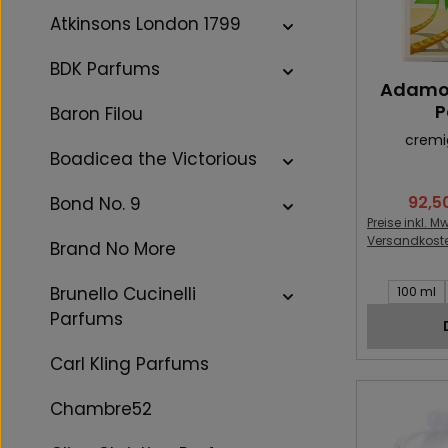
Atkinsons London 1799
BDK Parfums
Adamo 
P
Baron Filou
cremi
Boadicea the Victorious
92,5
Bond No. 9
Verka
Preise inkl. Mw
Versandkost
Brand No More
Inhalt des 
Brunello Cucinelli
100 ml
Parfums
Carl Kling Parfums
Chambre52