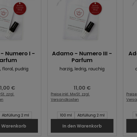
- Numero I -
Adamo - Numero III -
Ad
arfum
Parfum
, floral
, pudrig
harzig
, ledrig
, rauchig
11,00 €
11,00 €
egulärer Preis:
Regulärer Preis:
St. zzgl.
Preise inkl. MwSt. zzgl.
Preise
en
Versandkosten
Vers
Artikel:
Inhalt des Artikel:
Inhal
Abfüllung 2 ml
100 ml
Abfüllung 2 ml
n Warenkorb
In den Warenkorb