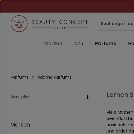
m Hauptinhalt springen
Zur Suche springen
Zur Hauptnavigation springen
Marken
Neu
Parfums
Ha
Parfums
Adamo Parfums
Lernen S
Hersteller
Viele Mythen
beeinflusste
Marken
ansiedeln mö
und bildet d