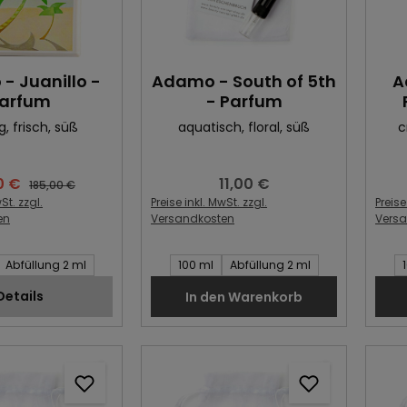
- Juanillo -
Adamo - South of 5th
A
arfum
- Parfum
g
, frisch
, süß
aquatisch
, floral
, süß
c
0 €
11,00 €
ufspreis:
Regulärer Preis:
Regulärer Preis:
185,00 €
St. zzgl.
Preise inkl. MwSt. zzgl.
Preise
en
Versandkosten
Vers
Artikel:
Inhalt des Artikel:
Inhal
Abfüllung 2 ml
100 ml
Abfüllung 2 ml
Details
In den Warenkorb