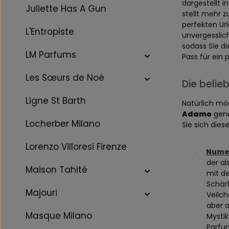
dargestellt i
Juliette Has A Gun
stellt mehr z
perfekten Ur
L'Entropiste
unvergesslic
sodass Sie d
LM Parfums
Pass für ein 
Les Sœurs de Noé
Die beli
Ligne St Barth
Natürlich mö
Adamo
gena
Locherber Milano
Sie sich die
Lorenzo Villoresi Firenze
Numer
·
der al
Maison Tahité
mit de
Schärf
Majouri
Veilch
aber a
Masque Milano
Mystik
Parfum