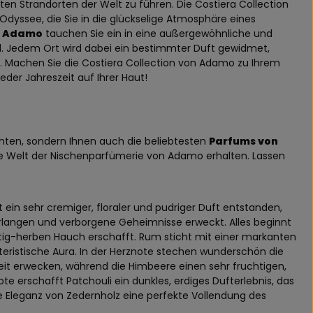
ten Strandorten der Welt zu führen. Die Costiera Collection
 Odyssee, die Sie in die glückselige Atmosphäre eines
n Adamo
tauchen Sie ein in eine außergewöhnliche und
d. Jedem Ort wird dabei ein bestimmter Duft gewidmet,
. Machen Sie die Costiera Collection von Adamo zu Ihrem
eder Jahreszeit auf Ihrer Haut!
chten, sondern Ihnen auch die beliebtesten
Parfums von
iöse Welt der Nischenparfümerie von Adamo erhalten. Lassen
 ein sehr cremiger, floraler und pudriger Duft entstanden,
Verlangen und verborgene Geheimnisse erweckt. Alles beginnt
chtig-herben Hauch erschafft. Rum sticht mit einer markanten
teristische Aura. In der Herznote stechen wunderschön die
gkeit erwecken, während die Himbeere einen sehr fruchtigen,
ote erschafft Patchouli ein dunkles, erdiges Dufterlebnis, das
e Eleganz von Zedernholz eine perfekte Vollendung des