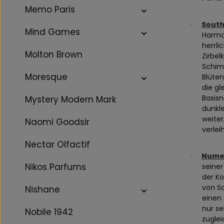
Memo Paris
South
·
Mind Games
Harmon
herrli
Molton Brown
Zirbel
Schim
Moresque
Blüten
die gl
Basisn
Mystery Modern Mark
dunkle
weiter
Naomi Goodsir
verleih
Nectar Olfactif
Numer
·
Nikos Parfums
seiner
der K
von Sa
Nishane
einen
nur se
Nobile 1942
zugle