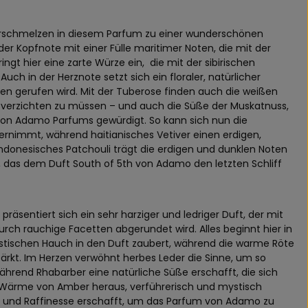
verschmelzen in diesem Parfum zu einer wunderschönen
der Kopfnote mit einer Fülle maritimer Noten, die mit der
ringt hier eine zarte Würze ein,
die mit der sibirischen
Auch in der Herznote setzt sich ein floraler, natürlicher
n gerufen wird. Mit der Tuberose finden auch die weißen
e verzichten zu müssen – und auch die Süße der Muskatnuss,
th von Adamo Parfums gewürdigt. So kann sich nun die
übernimmt, während haitianisches Vetiver einen erdigen,
Indonesisches Patchouli trägt die erdigen und dunklen Noten
a, das dem Duft South of 5th von Adamo den letzten Schliff
räsentiert sich ein sehr harziger und ledriger Duft, der mit
ch rauchige Facetten abgerundet wird. Alles beginnt hier in
stischen Hauch in den Duft zaubert, während die warme Röte
stärkt. Im Herzen verwöhnt herbes Leder die Sinne, um so
hrend Rhabarber eine natürliche Süße erschafft, die sich
die Wärme von Amber heraus, verführerisch und mystisch
it und Raffinesse erschafft, um das Parfum von Adamo zu