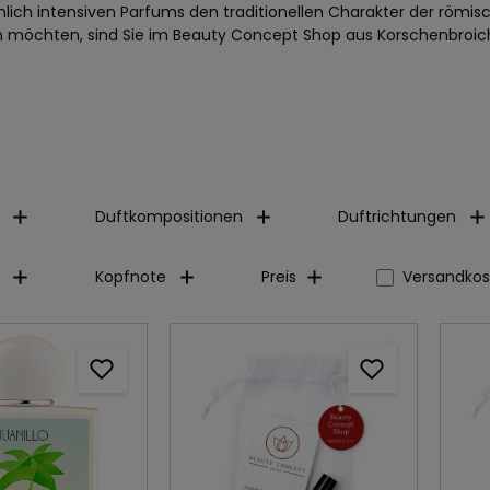
ich intensiven Parfums den traditionellen Charakter der römi
n möchten, sind Sie im Beauty Concept Shop aus Korschenbroich
Duftkompositionen
Duftrichtungen
Filter hinz
Kopfnote
Preis
Versandkos