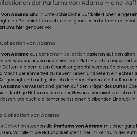
ollektionen der Parfums von Adamo – eine Raffi
 von Adamo
sind in unterschiedliche Duftkollektionen einget
ägt eine Geschichte in sich, die es genauer zu betrachten lohnt
rfums hier genauer vor.
Collection von Adamo
 von Adamo
aus der
Roman Collection
basieren auf den alten 
ndet wurden, finden auch hier ihren Platz – und so begeistert di
 Düften, die dem alten Charakter gerecht werden. So erwecken
 Macht der Römerzeit zu neuem Leben und liefern ein echtes St
 Art gewagt und mutig, ähnlich den Heerscharen, die für Rom in di
on Adamo
verwurzelt sind, gehen auf den Träger des Duftes üb
ert. Kräftige Noten mediterraner Gewürze vermischen sich mit 
erlassen, wie auch die Römer selbst einen bleibenden Eindruck in
ra Collection von Adamo
ia Collection
stechen die
Parfums von Adamo
mit einer ganz 
üsten. Vor allem die Natürlichkeit steht hier im Zentrum der Au