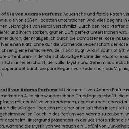
 of 5th von Adamo Parfums
: Aquatische und florale Noten 
ie, die von süßen Facetten unterstrichen wird. Alles beginnt in 
chen Leichtigkeit von Neroli verschmilzt. Durch den rosa Pfeffer d
kiefer und ihrem starken, grünen Duft perfekt unterstrichen wird. 
mer durch, der maßgeblich durch die Damaszener-Rose ins Lebe
 hier einen Platz, ohne auf die wärmende Leidenschaft der Ros
eichzeitig eine herrliche Würze in sich trägt, wird in South of 5
ote offenbaren, in der die schokoladige Praline die Hauptrolle 
n Schimmer erschafft, der voller Mystik und Geheimnis steckt. 
, abgerundet durch die pure Eleganz von Zedernholz aus Virgini
t.
o III von Adamo Parfums
: Mit Numero III von Adamo Parfums p
 markanten Aura eine wunderschöne Grundlage erschafft, die dur
opfnote mit der Würze von Kardamom, der einen sehr charakteri
fran die würzigen Facetten mit einer orientalischen Intensität 
 geheimnisvollen Touch in das Parfum von Adamo zu zaubern, wä
hr dezent im Hintergrund präsentiert. In der Basisnote sticht 
ich, während die Mystik von Weihrauch ein Gefühl von Dunkelhe