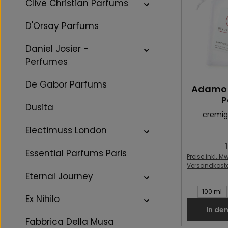
Clive Christian Parfums
D'Orsay Parfums
Daniel Josier -
Perfumes
De Gabor Parfums
Adamo 
P
Dusita
cremig
Electimuss London
R
Essential Parfums Paris
Preise inkl. Mw
Versandkost
Eternal Journey
Inhalt des 
100 ml
Ex Nihilo
In de
Fabbrica Della Musa