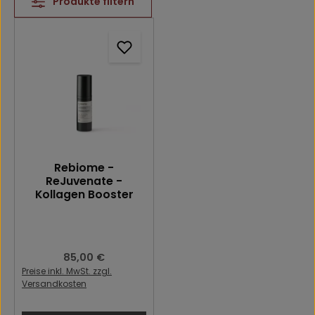
Produkte filtern
Rebiome -
ReJuvenate -
Kollagen Booster
Regulärer Preis:
85,00 €
Preise inkl. MwSt. zzgl.
Versandkosten