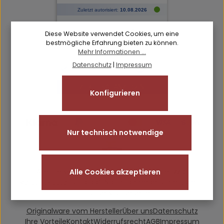
Diese Website verwendet Cookies, um eine
bestmögliche Erfahrung bieten zu können.
Mehr Informationen ...
Datenschutz
|
Impressum
Konfigurieren
Nur technisch notwendige
Alle Preise inkl. gesetzl. Mehrwertsteuer zzgl.
Alle Cookies akzeptieren
Versandkosten
und ggf. Nachnahmegebühren, wenn
nicht anders angegeben.
Originalware vom Hersteller
Über uns
Datenschutz
Ihre Vorteile
Kontakt
Widerrufsrecht
AGB
Impressum