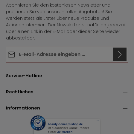
Abonnieren Sie den kostenlosen Newsletter und
profitieren Sie von unseren tollen Angeboten! Sie
werden stets als Erster über neue Produkte und
Aktionen informiert. Der Newsletter ist natürlich jederzeit
über einen Link in der E-Mail oder dieser Seite wieder
abbestellbar.
E-Mail-Adresse*
Datenschutz
Anti-Roboter-Verifizierung
Die mit einem Stern (*) markierten Felder sind
Hier klicken
Service-Hotline
Ich habe die
Datenschutzbestimmungen
zur Kenntnis
Pflichtfelder.
Friendly
Captcha ⇗
genommen und die
AGB
gelesen und bin mit ihnen
einverstanden.
Rechtliches
Informationen