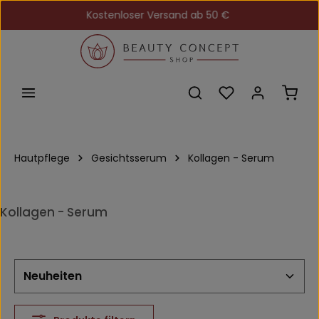
Kostenloser Versand ab 50 €
Zum Hauptinhalt springen
Du hast 0 Produkt
Ware
Hautpflege
Gesichtsserum
Kollagen - Serum
Kollagen - Serum