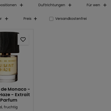
ositionen
Duftrichtungen
Für wen
Filter hinzufügen: Versandkosten
r
Preis
Versandkostenfrei
de Monaco -
Haze - Extrait
 Parfum
al
, fruchtig