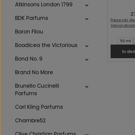
Atkinsons London 1799
2
Re
BDK Parfums
Preise inkl. Mw
Versandkost
Baron Filou
Inhalt des 
50 ml
Boadicea the Victorious
In de
Bond No. 9
Brand No More
Brunello Cucinelli
Parfums
Carl Kling Parfums
Chambre52
Clive Christian Parfums