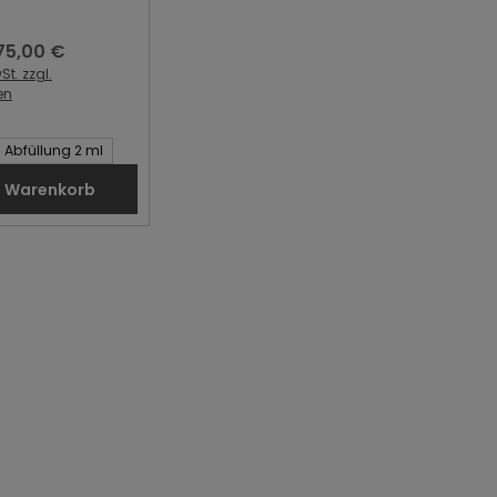
75,00 €
gulärer Preis:
St. zzgl.
en
Artikel:
Abfüllung 2 ml
n Warenkorb