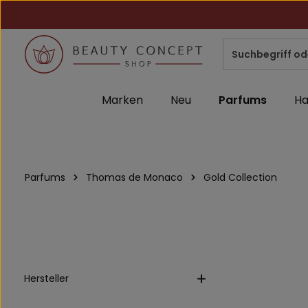
m Hauptinhalt springen
Zur Suche springen
Zur Hauptnavigation springen
Marken
Neu
Parfums
Ha
Parfums
Thomas de Monaco
Gold Collection
Hersteller