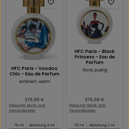
HFC Paris - Black
Princess - Eau de
Parfum
HFC Paris - Voodoo
floral
, pudrig
Chic - Eau de Parfum
ambriert
, warm
Regulärer Preis:
275,00 €
Regulärer Preis:
275,00 €
Preise inkl. MwSt. zzgl.
Preise inkl. MwSt. zzgl.
Versandkosten
Versandkosten
Inhalt des Artikel:
Inhalt des Artikel:
75 ml
Abfüllung 2 ml
75 ml
Abfüllung 2 ml