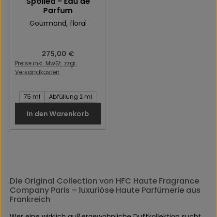
Spoiled - Eau de
Parfum
Gourmand
, floral
Regulärer Preis:
275,00 €
Preise inkl. MwSt. zzgl.
Versandkosten
Inhalt des Artikel:
75 ml
Abfüllung 2 ml
In den Warenkorb
Die Original Collection von HFC Haute Fragrance
Company Paris – luxuriöse Haute Parfümerie aus
Frankreich
Wer eine wirklich außergewöhnliche Duftkollektion sucht,