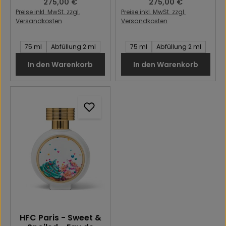
Regulärer Preis:
275,00 €
Regulärer Preis:
275,00 €
Preise inkl. MwSt. zzgl.
Preise inkl. MwSt. zzgl.
Versandkosten
Versandkosten
Inhalt des Artikel:
Inhalt des Artikel:
75 ml
Abfüllung 2 ml
75 ml
Abfüllung 2 ml
In den Warenkorb
In den Warenkorb
HFC Paris - Sweet &