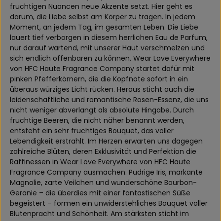
fruchtigen Nuancen neue Akzente setzt. Hier geht es
darum, die Liebe selbst am Körper zu tragen. In jedem
Moment, an jedem Tag, im gesamten Leben. Die Liebe
lauert tief verborgen in diesem herrlichen Eau de Parfum,
nur darauf wartend, mit unserer Haut verschmelzen und
sich endlich offenbaren zu können. Wear Love Everywhere
von HFC Haute Fragrance Company startet dafür mit
pinken Pfefferkörnern, die die Kopfnote sofort in ein
überaus würziges Licht rücken. Heraus sticht auch die
leidenschaftliche und romantische Rosen-Essenz, die uns
nicht weniger abverlangt als absolute Hingabe. Durch
fruchtige Beeren, die nicht näher benannt werden,
entsteht ein sehr fruchtiges Bouquet, das voller
Lebendigkeit erstrahlt. Im Herzen erwarten uns dagegen
zahlreiche Blüten, deren Exklusivität und Perfektion die
Raffinessen in Wear Love Everywhere von HFC Haute
Fragrance Company ausmachen. Pudrige Iris, markante
Magnolie, zarte Veilchen und wunderschöne Bourbon-
Geranie – die überdies mit einer fantastischen Süße
begeistert – formen ein unwiderstehliches Bouquet voller
Blütenpracht und Schönheit. Am stärksten sticht im