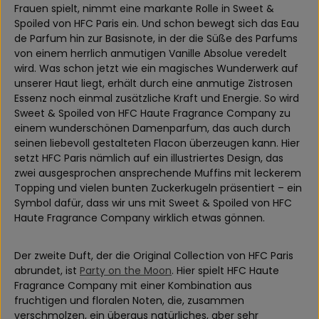
Frauen spielt, nimmt eine markante Rolle in Sweet &
Spoiled von HFC Paris ein. Und schon bewegt sich das Eau
de Parfum hin zur Basisnote, in der die Süße des Parfums
von einem herrlich anmutigen Vanille Absolue veredelt
wird. Was schon jetzt wie ein magisches Wunderwerk auf
unserer Haut liegt, erhält durch eine anmutige Zistrosen
Essenz noch einmal zusätzliche Kraft und Energie. So wird
Sweet & Spoiled von HFC Haute Fragrance Company zu
einem wunderschönen Damenparfum, das auch durch
seinen liebevoll gestalteten Flacon überzeugen kann. Hier
setzt HFC Paris nämlich auf ein illustriertes Design, das
zwei ausgesprochen ansprechende Muffins mit leckerem
Topping und vielen bunten Zuckerkugeln präsentiert – ein
Symbol dafür, dass wir uns mit Sweet & Spoiled von HFC
Haute Fragrance Company wirklich etwas gönnen.
Der zweite Duft, der die Original Collection von HFC Paris
abrundet, ist
Party on the Moon
. Hier spielt HFC Haute
Fragrance Company mit einer Kombination aus
fruchtigen und floralen Noten, die, zusammen
verschmolzen, ein überaus natürliches, aber sehr