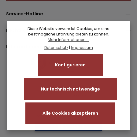
Datenschutz
Anti-Roboter-Verifizierung
Die mit einem Stern (*) markierten Felder sind
Hier klicken
Service-Hotline
Ich habe die
Datenschutzbestimmungen
zur Kenntnis
Pflichtfelder.
Friendly
Captcha ⇗
genommen und die
AGB
gelesen und bin mit ihnen
einverstanden.
Diese Website verwendet Cookies, um eine
Rechtliches
bestmögliche Erfahrung bieten zu können.
Mehr Informationen ...
Informationen
Datenschutz
|
Impressum
Konfigurieren
Nur technisch notwendige
Alle Cookies akzeptieren