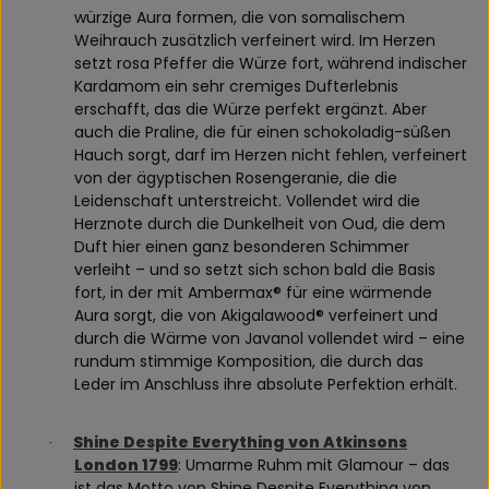
würzige Aura formen, die von somalischem
Weihrauch zusätzlich verfeinert wird. Im Herzen
setzt rosa Pfeffer die Würze fort, während indischer
Kardamom ein sehr cremiges Dufterlebnis
erschafft, das die Würze perfekt ergänzt. Aber
auch die Praline, die für einen schokoladig-süßen
Hauch sorgt, darf im Herzen nicht fehlen, verfeinert
von der ägyptischen Rosengeranie, die die
Leidenschaft unterstreicht. Vollendet wird die
Herznote durch die Dunkelheit von Oud, die dem
Duft hier einen ganz besonderen Schimmer
verleiht – und so setzt sich schon bald die Basis
fort, in der mit Ambermax® für eine wärmende
Aura sorgt, die von Akigalawood® verfeinert und
durch die Wärme von Javanol vollendet wird – eine
rundum stimmige Komposition, die durch das
Leder im Anschluss ihre absolute Perfektion erhält.
Shine Despite Everything von Atkinsons
·
London 1799
: Umarme Ruhm mit Glamour – das
ist das Motto von Shine Despite Everything von