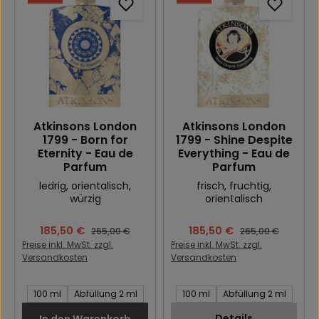
Atkinsons London
Atkinsons London
1799 - Born for
1799 - Shine Despite
Eternity - Eau de
Everything - Eau de
Parfum
Parfum
ledrig
, orientalisch
,
frisch
, fruchtig
,
würzig
orientalisch
Verkaufspreis:
185,50 €
Verkaufspreis:
185,50 €
Regulärer Preis:
Regulärer Preis:
265,00 €
265,00 €
Preise inkl. MwSt. zzgl.
Preise inkl. MwSt. zzgl.
Versandkosten
Versandkosten
Inhalt des Artikel:
Inhalt des Artikel:
100 ml
Abfüllung 2 ml
100 ml
Abfüllung 2 ml
Details