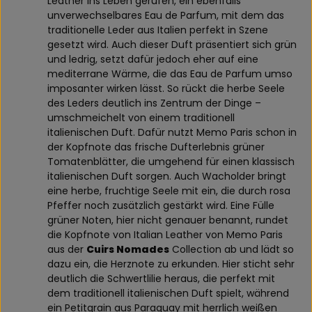
Leather ins Leben gerufen, ein ebenfalls
unverwechselbares Eau de Parfum, mit dem das
traditionelle Leder aus Italien perfekt in Szene
gesetzt wird. Auch dieser Duft präsentiert sich grün
und ledrig, setzt dafür jedoch eher auf eine
mediterrane Wärme, die das Eau de Parfum umso
imposanter wirken lässt. So rückt die herbe Seele
des Leders deutlich ins Zentrum der Dinge –
umschmeichelt von einem traditionell
italienischen Duft. Dafür nutzt Memo Paris schon in
der Kopfnote das frische Dufterlebnis grüner
Tomatenblätter, die umgehend für einen klassisch
italienischen Duft sorgen. Auch Wacholder bringt
eine herbe, fruchtige Seele mit ein, die durch rosa
Pfeffer noch zusätzlich gestärkt wird. Eine Fülle
grüner Noten, hier nicht genauer benannt, rundet
die Kopfnote von Italian Leather von Memo Paris
aus der
Cuirs Nomades
Collection ab und lädt so
dazu ein, die Herznote zu erkunden. Hier sticht sehr
deutlich die Schwertlilie heraus, die perfekt mit
dem traditionell italienischen Duft spielt, während
ein Petitgrain aus Paraguay mit herrlich weißen