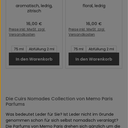
aromatisch
, ledrig
,
floral
, ledrig
zitrisch
Regulärer Preis:
16,00 €
Regulärer Preis:
16,00 €
Preise inkl. MwSt. zzgl.
Preise inkl. MwSt. zzgl.
Versandkosten
Versandkosten
Inhalt des Artikel:
Inhalt des Artikel:
75 ml
Abfüllung 2 ml
75 ml
Abfüllung 2 ml
In den Warenkorb
In den Warenkorb
Die Cuirs Nomades Collection von Memo Paris
Parfums
Was bedeutet Leder für Sie? Ist Leder nicht im Grunde
genommen schon für sich selbst nomadisch veranlagt?
Die Parfums von Memo Paris drehen sich gänzlich um die