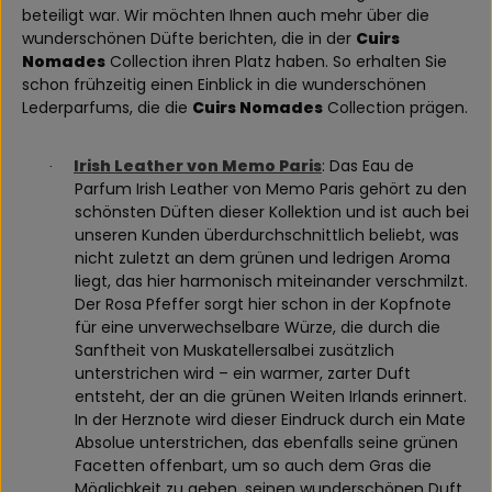
beteiligt war. Wir möchten Ihnen auch mehr über die
wunderschönen Düfte berichten, die in der
Cuirs
Nomades
Collection ihren Platz haben. So erhalten Sie
schon frühzeitig einen Einblick in die wunderschönen
Lederparfums, die die
Cuirs Nomades
Collection prägen.
Irish Leather von Memo Paris
: Das Eau de
·
Parfum Irish Leather von Memo Paris gehört zu den
schönsten Düften dieser Kollektion und ist auch bei
unseren Kunden überdurchschnittlich beliebt, was
nicht zuletzt an dem grünen und ledrigen Aroma
liegt, das hier harmonisch miteinander verschmilzt.
Der Rosa Pfeffer sorgt hier schon in der Kopfnote
für eine unverwechselbare Würze, die durch die
Sanftheit von Muskatellersalbei zusätzlich
unterstrichen wird – ein warmer, zarter Duft
entsteht, der an die grünen Weiten Irlands erinnert.
In der Herznote wird dieser Eindruck durch ein Mate
Absolue unterstrichen, das ebenfalls seine grünen
Facetten offenbart, um so auch dem Gras die
Möglichkeit zu geben, seinen wunderschönen Duft