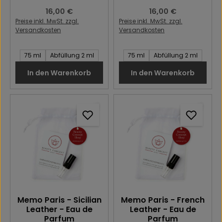
Regulärer Preis:
16,00 €
Regulärer Preis:
16,00 €
Preise inkl. MwSt. zzgl.
Preise inkl. MwSt. zzgl.
Versandkosten
Versandkosten
Inhalt des Artikel:
Inhalt des Artikel:
75 ml
Abfüllung 2 ml
75 ml
Abfüllung 2 ml
In den Warenkorb
In den Warenkorb
Memo Paris - Sicilian
Memo Paris - French
Leather - Eau de
Leather - Eau de
Parfum
Parfum