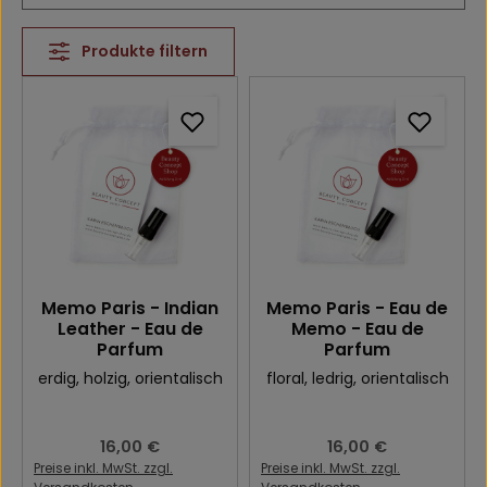
Produkte filtern
Memo Paris - Indian
Memo Paris - Eau de
Leather - Eau de
Memo - Eau de
Parfum
Parfum
erdig
, holzig
, orientalisch
floral
, ledrig
, orientalisch
Regulärer Preis:
16,00 €
Regulärer Preis:
16,00 €
Preise inkl. MwSt. zzgl.
Preise inkl. MwSt. zzgl.