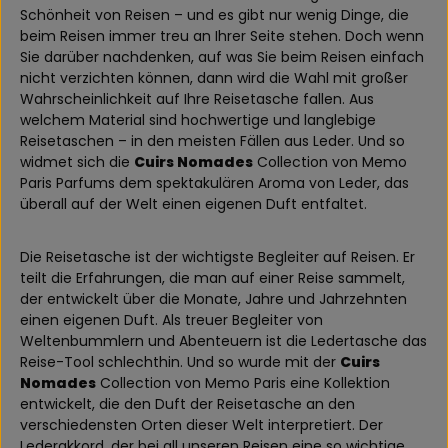
Schönheit von Reisen – und es gibt nur wenig Dinge, die
beim Reisen immer treu an Ihrer Seite stehen. Doch wenn
Sie darüber nachdenken, auf was Sie beim Reisen einfach
nicht verzichten können, dann wird die Wahl mit großer
Wahrscheinlichkeit auf Ihre Reisetasche fallen. Aus
welchem Material sind hochwertige und langlebige
Reisetaschen – in den meisten Fällen aus Leder. Und so
widmet sich die
Cuirs Nomades
Collection von Memo
Paris Parfums dem spektakulären Aroma von Leder, das
überall auf der Welt einen eigenen Duft entfaltet.
Die Reisetasche ist der wichtigste Begleiter auf Reisen. Er
teilt die Erfahrungen, die man auf einer Reise sammelt,
der entwickelt über die Monate, Jahre und Jahrzehnten
einen eigenen Duft. Als treuer Begleiter von
Weltenbummlern und Abenteuern ist die Ledertasche das
Reise-Tool schlechthin. Und so wurde mit der
Cuirs
Nomades
Collection von Memo Paris eine Kollektion
entwickelt, die den Duft der Reisetasche an den
verschiedensten Orten dieser Welt interpretiert. Der
Lederakkord, der bei all unseren Reisen eine so wichtige