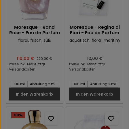
Moresque - Rand
Moresque - Regina di
Rose - Eau de Parfum
Fiori - Eau de Parfum
floral
, frisch
, süß
aquatisch
, floral
, maritim
Verkaufspreis:
110,00 €
Regulärer Preis:
12,00 €
Regulärer Preis:
220,00 €
Preise inkl. MwSt. zzgl.
Preise inkl. MwSt. zzgl.
Versandkosten
Versandkosten
Inhalt des Artikel:
Inhalt des Artikel:
100 ml
Abfüllung 2 ml
100 ml
Abfüllung 2 ml
In den Warenkorb
In den Warenkorb
50
%