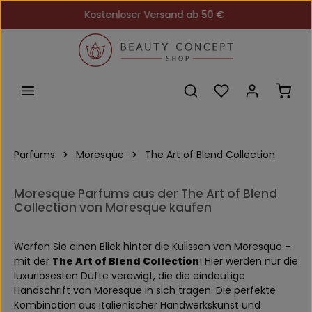
Kostenloser Versand ab 50 €
Zum Hauptinhalt springen
Du hast 0 Produkt
Ware
Parfums
Moresque
The Art of Blend Collection
Moresque Parfums aus der The Art of Blend
Collection von Moresque kaufen
Werfen Sie einen Blick hinter die Kulissen von Moresque –
mit der
The Art of Blend Collection
! Hier werden nur die
luxuriösesten Düfte verewigt, die die eindeutige
Handschrift von Moresque in sich tragen. Die perfekte
Kombination aus italienischer Handwerkskunst und