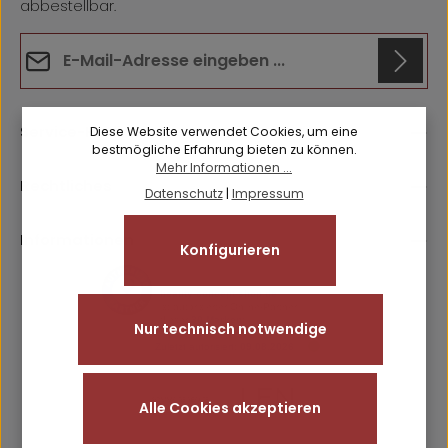
abbestellbar.
E-Mail-Adresse*
Datenschutz
Anti-Roboter-Verifizierung
Die mit einem Stern (*) markierten Felder sind
Hier klicken
Service-Hotline
Diese Website verwendet Cookies, um eine
Ich habe die
Datenschutzbestimmungen
zur Kenntnis
Pflichtfelder.
Friendly
Captcha ⇗
bestmögliche Erfahrung bieten zu können.
genommen und die
AGB
gelesen und bin mit ihnen
Mehr Informationen ...
einverstanden.
Rechtliches
Datenschutz
|
Impressum
Informationen
Konfigurieren
Nur technisch notwendige
Alle Cookies akzeptieren