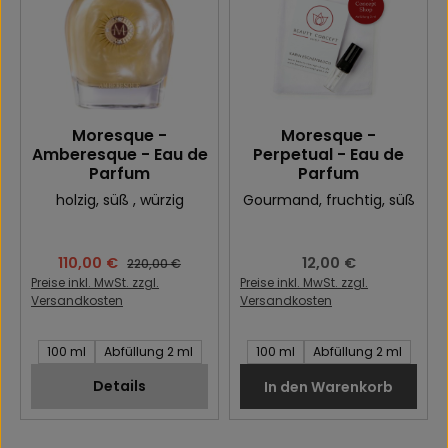
Moresque -
Moresque -
Amberesque - Eau de
Perpetual - Eau de
Parfum
Parfum
holzig
, süß
, würzig
Gourmand
, fruchtig
, süß
Verkaufspreis:
110,00 €
Regulärer Preis:
12,00 €
Regulärer Preis:
220,00 €
Preise inkl. MwSt. zzgl.
Preise inkl. MwSt. zzgl.
Versandkosten
Versandkosten
Inhalt des Artikel:
Inhalt des Artikel:
100 ml
Abfüllung 2 ml
100 ml
Abfüllung 2 ml
Details
In den Warenkorb