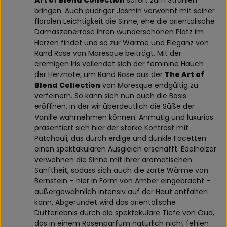
Art of Blend Collection
sofort zum Strahlen
bringen. Auch pudriger Jasmin verwöhnt mit seiner
floralen Leichtigkeit die Sinne, ehe die orientalische
Damaszenerrose ihren wunderschönen Platz im
Herzen findet und so zur Wärme und Eleganz von
Rand Rose von Moresque beiträgt. Mit der
cremigen Iris vollendet sich der feminine Hauch
der Herznote, um Rand Rose aus der
The Art of
Blend Collection
von Moresque endgültig zu
verfeinern. So kann sich nun auch die Basis
eröffnen, in der wir überdeutlich die Süße der
Vanille wahrnehmen können. Anmutig und luxuriös
präsentiert sich hier der starke Kontrast mit
Patchouli, das durch erdige und dunkle Facetten
einen spektakulären Ausgleich erschafft. Edelhölzer
verwöhnen die Sinne mit ihrer aromatischen
Sanftheit, sodass sich auch die zarte Wärme von
Bernstein – hier in Form von Amber eingebracht –
außergewöhnlich intensiv auf der Haut entfalten
kann. Abgerundet wird das orientalische
Dufterlebnis durch die spektakuläre Tiefe von Oud,
das in einem Rosenparfum natürlich nicht fehlen