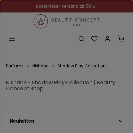
Kostenloser Versand ab 50 €
Zum Hauptinhalt springen
Du hast 0 Produkt
Ware
Parfums
Nishane
Shadow Play Collection
Nishane - Shadow Play Collection | Beauty
Concept Shop