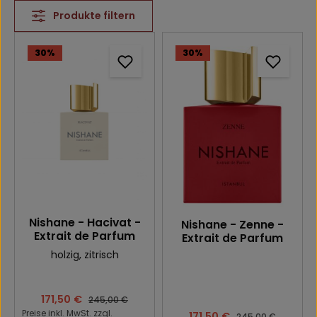
Produkte filtern
30
%
30
%
Nishane - Hacivat -
Nishane - Zenne -
Extrait de Parfum
Extrait de Parfum
holzig
, zitrisch
Verkaufspreis:
171,50 €
Regulärer Preis:
245,00 €
Preise inkl. MwSt. zzgl.
Verkaufspreis:
171,50 €
Regulärer Preis:
245,00 €