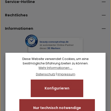
Hier klicken
Service-Hotline
Ich habe die
Datenschutzbestimmungen
zur Kenntnis
Pflichtfelder.
Friendly
Captcha ⇗
genommen und die
AGB
gelesen und bin mit ihnen
einverstanden.
Rechtliches
Informationen
Diese Website verwendet Cookies, um eine
bestmögliche Erfahrung bieten zu können.
Mehr Informationen ...
Datenschutz
|
Impressum
Konfigurieren
Nur technisch notwendige