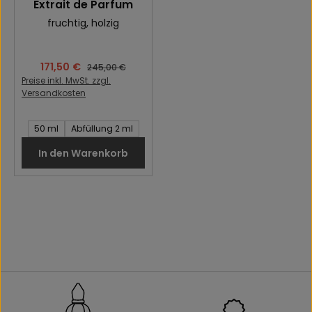
Extrait de Parfum
fruchtig
, holzig
Verkaufspreis:
171,50 €
Regulärer Preis:
245,00 €
Preise inkl. MwSt. zzgl.
Versandkosten
Inhalt des Artikel:
50 ml
Abfüllung 2 ml
In den Warenkorb