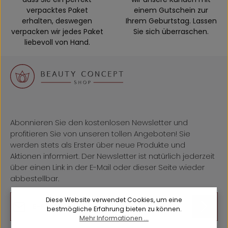
verpacktes Paket
einem Gutschein zur
erhalten, deswegen
Ihrem Geburtstag. Lassen
verpacken wir jedes Paket
Sie sich überraschen.
liebevoll von Hand.
Abonnieren Sie den kostenlosen Newsletter und
profitieren Sie von unseren tollen Angeboten! Sie
werden stets als Erster über neue Produkte und
Aktionen informiert. Der Newsletter ist natürlich jederzeit
über einen Link in der E-Mail oder dieser Seite wieder
abbestellbar.
E-Mail-Adresse*
Diese Website verwendet Cookies, um eine
bestmögliche Erfahrung bieten zu können.
Mehr Informationen ...