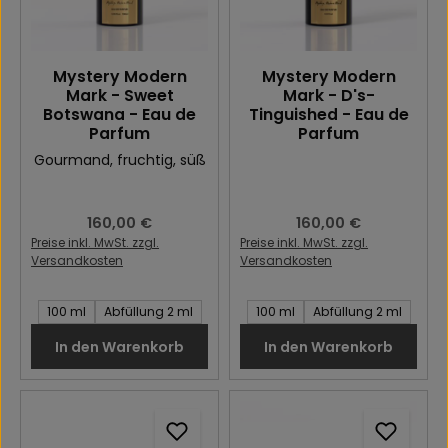
Mystery Modern
Mystery Modern
Mark - Sweet
Mark - D's-
Botswana - Eau de
Tinguished - Eau de
Parfum
Parfum
Gourmand
, fruchtig
, süß
Regulärer Preis:
160,00 €
Regulärer Preis:
160,00 €
Preise inkl. MwSt. zzgl.
Preise inkl. MwSt. zzgl.
Versandkosten
Versandkosten
Inhalt des Artikel:
Inhalt des Artikel:
100 ml
Abfüllung 2 ml
100 ml
Abfüllung 2 ml
In den Warenkorb
In den Warenkorb