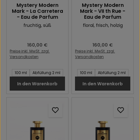
Mystery Modern
Mystery Modern
Mark - La Carretera
Mark - VII th Rue -
- Eau de Parfum
Eau de Parfum
fruchtig
, süß
floral
, frisch
, holzig
Regulärer Preis:
160,00 €
Regulärer Preis:
160,00 €
Preise inkl. MwSt. zzgl.
Preise inkl. MwSt. zzgl.
Versandkosten
Versandkosten
Inhalt des Artikel:
Inhalt des Artikel:
100 ml
Abfüllung 2 ml
100 ml
Abfüllung 2 ml
In den Warenkorb
In den Warenkorb