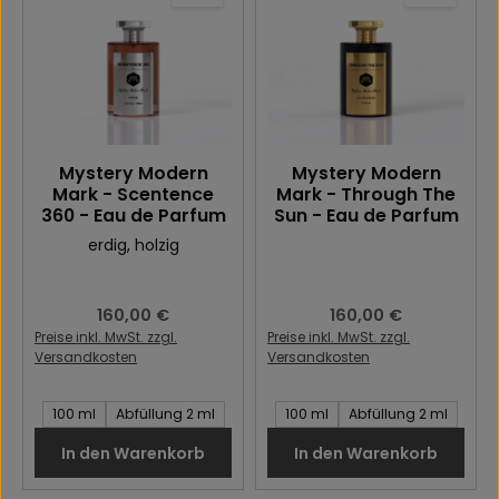
Mystery Modern
Mystery Modern
Mark - Scentence
Mark - Through The
360 - Eau de Parfum
Sun - Eau de Parfum
erdig
, holzig
Regulärer Preis:
160,00 €
Regulärer Preis:
160,00 €
Preise inkl. MwSt. zzgl.
Preise inkl. MwSt. zzgl.
Versandkosten
Versandkosten
Inhalt des Artikel:
Inhalt des Artikel:
100 ml
Abfüllung 2 ml
100 ml
Abfüllung 2 ml
In den Warenkorb
In den Warenkorb