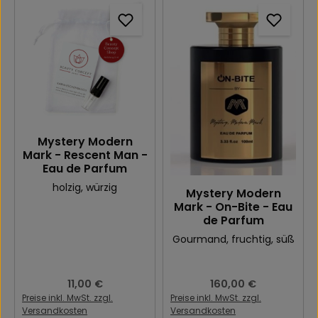
Mystery Modern
Mark - Rescent Man -
Eau de Parfum
holzig
, würzig
Mystery Modern
Mark - On-Bite - Eau
de Parfum
Gourmand
, fruchtig
, süß
Regulärer Preis:
11,00 €
Regulärer Preis:
160,00 €
Preise inkl. MwSt. zzgl.
Preise inkl. MwSt. zzgl.
Versandkosten
Versandkosten