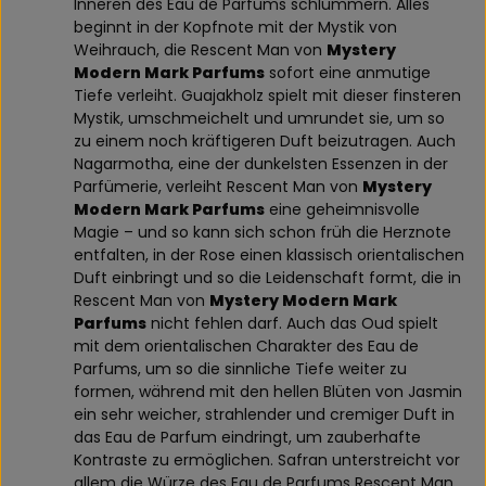
Inneren des Eau de Parfums schlummern. Alles
beginnt in der Kopfnote mit der Mystik von
Weihrauch, die Rescent Man von
Mystery
Modern Mark Parfums
sofort eine anmutige
Tiefe verleiht. Guajakholz spielt mit dieser finsteren
Mystik, umschmeichelt und umrundet sie, um so
zu einem noch kräftigeren Duft beizutragen. Auch
Nagarmotha, eine der dunkelsten Essenzen in der
Parfümerie, verleiht Rescent Man von
Mystery
Modern Mark Parfums
eine geheimnisvolle
Magie – und so kann sich schon früh die Herznote
entfalten, in der Rose einen klassisch orientalischen
Duft einbringt und so die Leidenschaft formt, die in
Rescent Man von
Mystery Modern Mark
Parfums
nicht fehlen darf. Auch das Oud spielt
mit dem orientalischen Charakter des Eau de
Parfums, um so die sinnliche Tiefe weiter zu
formen, während mit den hellen Blüten von Jasmin
ein sehr weicher, strahlender und cremiger Duft in
das Eau de Parfum eindringt, um zauberhafte
Kontraste zu ermöglichen. Safran unterstreicht vor
allem die Würze des Eau de Parfums Rescent Man