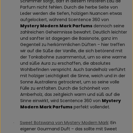
Schimmer sorgt, darf in diesem finsteren Eau de
Parfum nicht fehlen. Durch die herbe Seite von
Leder werden die tiefen, holzigen Nuancen etwas
aufgelockert, während Scentence 360 von
Mystery Modern Mark Parfums
dennoch seine
zahlreichen Geheimnisse bewahrt. Deutlich leichter
und sanfter ist dagegen die Basisnote, ganz im
Gegenteil zu herkömmlichen Düften – hier treffen
wir auf die Süße der Vanille, die sich betörend mit
der Tonkabohne zusammentut, um so eine warme
und süße Aura zu erschaffen, die absolutes
Wohlbefinden verspricht. Auch Sandelholz verführt
mit holziger Leichtigkeit die Sinne, weich und in der
Sonne Australiens getrocknet, um so seine volle
Fülle zu entfalten. Durch die Schönheit von
Amberholz, das zeitgleich warm und süß auf die
Sinne einwirkt, wird Scentence 360 von
Mystery
Modern Mark Parfums
perfekt vollendet.
Sweet Botswana von Mystery Modern Mark
: Ein
·
eigener Gourmand Duft – das sollte mit Sweet