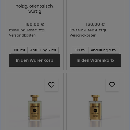
holzig
, orientalisch
,
würzig
Regulärer Preis:
160,00 €
Regulärer Preis:
160,00 €
Preise inkl. MwSt. zzgl.
Preise inkl. MwSt. zzgl.
Versandkosten
Versandkosten
Inhalt des Artikel:
Inhalt des Artikel:
100 ml
Abfüllung 2 ml
100 ml
Abfüllung 2 ml
In den Warenkorb
In den Warenkorb