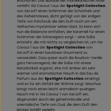
erschaffen. Das Absolue der marokkanischen Rose
verleiht Via Cavour 1 aus der
Spotlight Collection
von XerJoff einen Schimmer der Schönheit und
des Geheimnisses, dicht gefolgt von der erdigen
Tiefe von Patchouli, die den Duft noch um ein
Vielfaches mysteriöser wirken lässt. So kann sich
nun die Basisnote entfalten, der Karamell für einen
Schimmer der Extravaganz sorgt – eine Süße
entsteht, die mit nichts zu vergleichen ist, um Via
Cavour 1 aus der
Spotlight Collection
von
XerJoff in einen luxuriösen Gourmand zu
verwandeln. Dazu passt auch die Bourbon-Vanille
ganz hervorragend, die die Süße mit etwas
Natürlichkeit ergänzt, ehe mit Amber ein sehr
warmer und aromatischer Hauch in das Eau de
Parfum aus der
Spotlight Collection
eindringt
und so für ein Gefühl der Wärme sorgt. Moschus
bringt noch einen leicht animalisch-pudrigen
Hauch mit in Via Cavour 1 von XerJoff ein,
abgerundet durch die geheimnisvolle und
orientalische Tiefe von Oud, die dem Duft den
letzten Schliff verleiht.