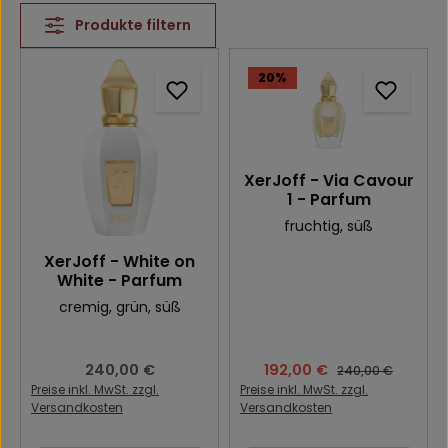
Produkte filtern
20
%
XerJoff - Via Cavour
1 - Parfum
fruchtig
, süß
XerJoff - White on
White - Parfum
cremig
, grün
, süß
Regulärer Preis:
240,00 €
Verkaufspreis:
192,00 €
Regulärer Preis:
240,00 €
Preise inkl. MwSt. zzgl.
Preise inkl. MwSt. zzgl.
Versandkosten
Versandkosten