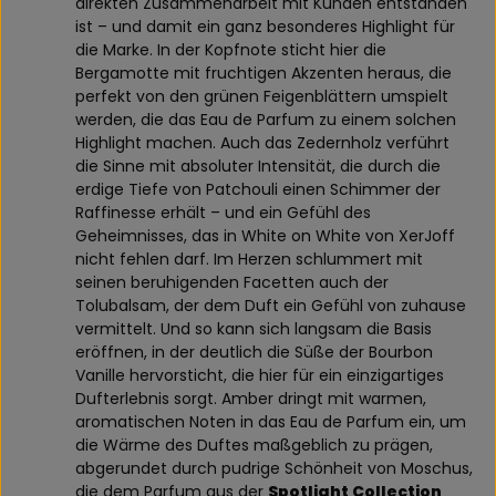
direkten Zusammenarbeit mit Kunden entstanden
ist – und damit ein ganz besonderes Highlight für
die Marke. In der Kopfnote sticht hier die
Bergamotte mit fruchtigen Akzenten heraus, die
perfekt von den grünen Feigenblättern umspielt
werden, die das Eau de Parfum zu einem solchen
Highlight machen. Auch das Zedernholz verführt
die Sinne mit absoluter Intensität, die durch die
erdige Tiefe von Patchouli einen Schimmer der
Raffinesse erhält – und ein Gefühl des
Geheimnisses, das in White on White von XerJoff
nicht fehlen darf. Im Herzen schlummert mit
seinen beruhigenden Facetten auch der
Tolubalsam, der dem Duft ein Gefühl von zuhause
vermittelt. Und so kann sich langsam die Basis
eröffnen, in der deutlich die Süße der Bourbon
Vanille hervorsticht, die hier für ein einzigartiges
Dufterlebnis sorgt. Amber dringt mit warmen,
aromatischen Noten in das Eau de Parfum ein, um
die Wärme des Duftes maßgeblich zu prägen,
abgerundet durch pudrige Schönheit von Moschus,
die dem Parfum aus der
Spotlight Collection