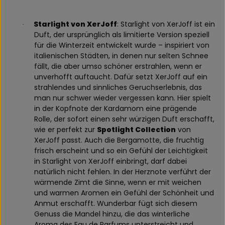
Starlight von XerJoff
: Starlight von XerJoff ist ein
·
Duft, der ursprünglich als limitierte Version speziell
für die Winterzeit entwickelt wurde – inspiriert von
italienischen Städten, in denen nur selten Schnee
fällt, die aber umso schöner erstrahlen, wenn er
unverhofft auftaucht. Dafür setzt XerJoff auf ein
strahlendes und sinnliches Geruchserlebnis, das
man nur schwer wieder vergessen kann. Hier spielt
in der Kopfnote der Kardamom eine prägende
Rolle, der sofort einen sehr würzigen Duft erschafft,
wie er perfekt zur
Spotlight Collection
von
XerJoff passt. Auch die Bergamotte, die fruchtig
frisch erscheint und so ein Gefühl der Leichtigkeit
in Starlight von XerJoff einbringt, darf dabei
natürlich nicht fehlen. In der Herznote verführt der
wärmende Zimt die Sinne, wenn er mit weichen
und warmen Aromen ein Gefühl der Schönheit und
Anmut erschafft. Wunderbar fügt sich diesem
Genuss die Mandel hinzu, die das winterliche
Aroma des Eau de Parfums unterstreicht und