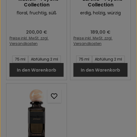
Collection
Collection
floral
, fruchtig
, süß
erdig
, holzig
, würzig
Regulärer Preis:
200,00 €
Regulärer Preis:
189,00 €
Preise inkl. MwSt. zzgl.
Preise inkl. MwSt. zzgl.
Versandkosten
Versandkosten
Inhalt des Artikel:
Inhalt des Artikel:
75 ml
Abfüllung 2 ml
75 ml
Abfüllung 2 ml
In den Warenkorb
In den Warenkorb