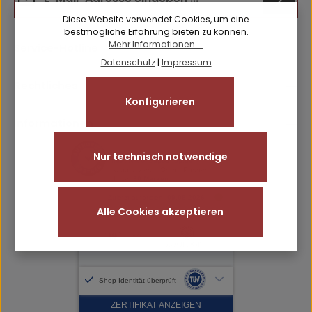
Diese Website verwendet Cookies, um eine
Datenschutz
Anti-Roboter-Verifizierung
bestmögliche Erfahrung bieten zu können.
Die mit einem Stern (*) markierten Felder sind
Hier klicken
Mehr Informationen ...
Service-Hotline
Ich habe die
Datenschutzbestimmungen
zur Kenntnis
Pflichtfelder.
Friendly
Captcha ⇗
Datenschutz
|
Impressum
genommen und die
AGB
gelesen und bin mit ihnen
einverstanden.
Rechtliches
Konfigurieren
Informationen
Nur technisch notwendige
Alle Cookies akzeptieren