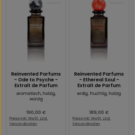
Reinvented Parfums
Reinvented Parfums
- Ode to Psyche -
- Ethereal Soul -
Extrait de Parfum
Extrait de Parfum
aromatisch
, holzig
,
erdig
, fruchtig
, holzig
würzig
Regulärer Preis:
190,00 €
Regulärer Preis:
189,00 €
Preise inkl. MwSt. zzgl.
Preise inkl. MwSt. zzgl.
Versandkosten
Versandkosten