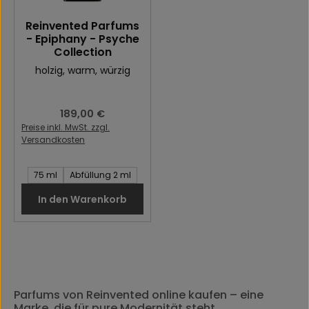
Reinvented Parfums
- Epiphany - Psyche
Collection
holzig
, warm
, würzig
Regulärer Preis:
189,00 €
Preise inkl. MwSt. zzgl.
Versandkosten
Inhalt des Artikel:
75 ml
Abfüllung 2 ml
In den Warenkorb
Parfums von Reinvented online kaufen – eine
Marke, die für pure Modernität steht