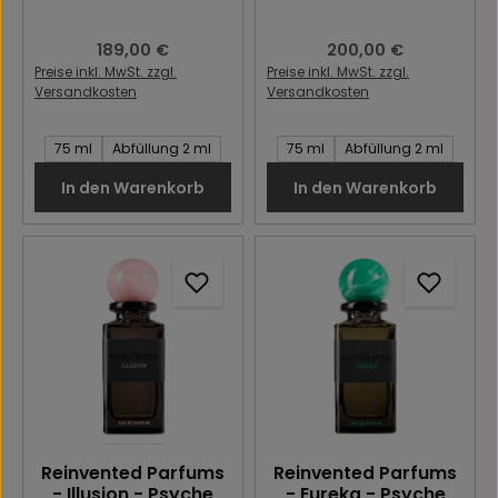
Regulärer Preis:
189,00 €
Regulärer Preis:
200,00 €
Preise inkl. MwSt. zzgl.
Preise inkl. MwSt. zzgl.
Versandkosten
Versandkosten
Inhalt des Artikel:
Inhalt des Artikel:
75 ml
Abfüllung 2 ml
75 ml
Abfüllung 2 ml
In den Warenkorb
In den Warenkorb
Reinvented Parfums
Reinvented Parfums
- Illusion - Psyche
- Eureka - Psyche