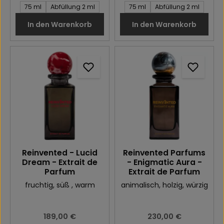
Inhalt des Artikel:
Inhalt des Artikel:
75 ml
Abfüllung 2 ml
75 ml
Abfüllung 2 ml
In den Warenkorb
In den Warenkorb
Reinvented - Lucid
Reinvented Parfums
Dream - Extrait de
- Enigmatic Aura -
Parfum
Extrait de Parfum
fruchtig
, süß
, warm
animalisch
, holzig
, würzig
Regulärer Preis:
189,00 €
Regulärer Preis:
230,00 €