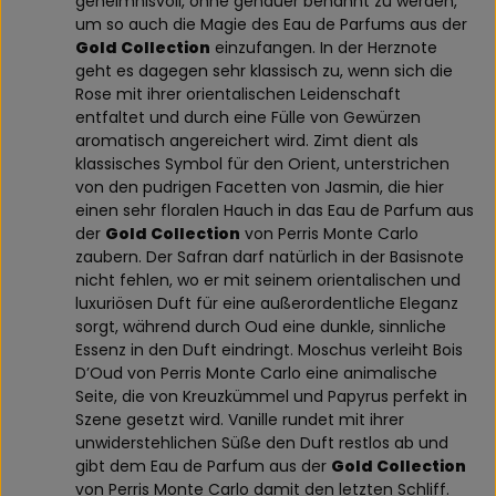
geheimnisvoll, ohne genauer benannt zu werden,
um so auch die Magie des Eau de Parfums aus der
Gold Collection
einzufangen. In der Herznote
geht es dagegen sehr klassisch zu, wenn sich die
Rose mit ihrer orientalischen Leidenschaft
entfaltet und durch eine Fülle von Gewürzen
aromatisch angereichert wird. Zimt dient als
klassisches Symbol für den Orient, unterstrichen
von den pudrigen Facetten von Jasmin, die hier
einen sehr floralen Hauch in das Eau de Parfum aus
der
Gold Collection
von Perris Monte Carlo
zaubern. Der Safran darf natürlich in der Basisnote
nicht fehlen, wo er mit seinem orientalischen und
luxuriösen Duft für eine außerordentliche Eleganz
sorgt, während durch Oud eine dunkle, sinnliche
Essenz in den Duft eindringt. Moschus verleiht Bois
D’Oud von Perris Monte Carlo eine animalische
Seite, die von Kreuzkümmel und Papyrus perfekt in
Szene gesetzt wird. Vanille rundet mit ihrer
unwiderstehlichen Süße den Duft restlos ab und
gibt dem Eau de Parfum aus der
Gold Collection
von Perris Monte Carlo damit den letzten Schliff.