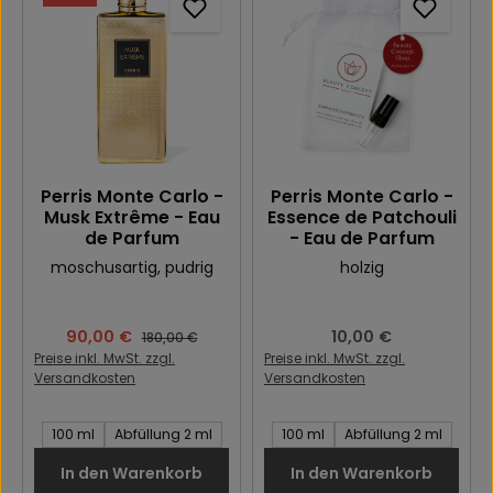
Perris Monte Carlo -
Perris Monte Carlo -
Musk Extrême - Eau
Essence de Patchouli
de Parfum
- Eau de Parfum
moschusartig
, pudrig
holzig
Verkaufspreis:
90,00 €
Regulärer Preis:
10,00 €
Regulärer Preis:
180,00 €
Preise inkl. MwSt. zzgl.
Preise inkl. MwSt. zzgl.
Versandkosten
Versandkosten
Inhalt des Artikel:
Inhalt des Artikel:
100 ml
Abfüllung 2 ml
100 ml
Abfüllung 2 ml
In den Warenkorb
In den Warenkorb