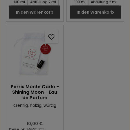
Inhalt des Artikel:
Inhalt des Artikel:
100 ml
Abfüllung 2 ml
100 ml
Abfüllung 2 ml
In den Warenkorb
In den Warenkorb
Perris Monte Carlo -
Shining Moon - Eau
de Parfum
cremig
, holzig
, würzig
Regulärer Preis:
10,00 €
Preise inkl. MwSt. zzgl.