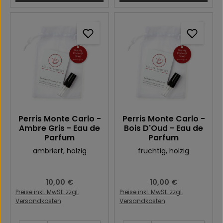
Perris Monte Carlo -
Perris Monte Carlo -
Ambre Gris - Eau de
Bois D'Oud - Eau de
Parfum
Parfum
ambriert
, holzig
fruchtig
, holzig
Regulärer Preis:
10,00 €
Regulärer Preis:
10,00 €
Preise inkl. MwSt. zzgl.
Preise inkl. MwSt. zzgl.
Versandkosten
Versandkosten