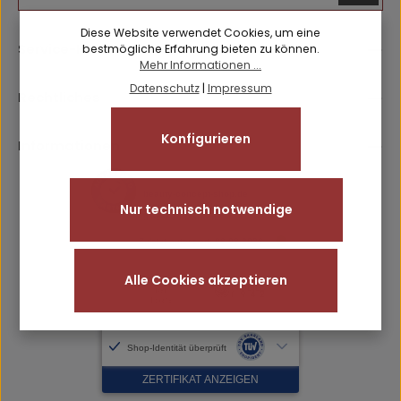
Datenschutz
Anti-Roboter-Verifizierung
Diese Website verwendet Cookies, um eine
Die mit einem Stern (*) markierten Felder sind
Hier klicken
Service-Hotline
bestmögliche Erfahrung bieten zu können.
Ich habe die
Datenschutzbestimmungen
zur Kenntnis
Pflichtfelder.
Friendly
Captcha ⇗
Mehr Informationen ...
genommen und die
AGB
gelesen und bin mit ihnen
Datenschutz
|
Impressum
einverstanden.
Rechtliches
Konfigurieren
Informationen
Nur technisch notwendige
Alle Cookies akzeptieren