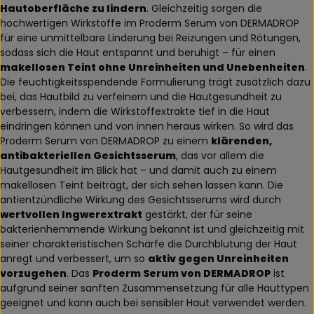
Hautoberfläche zu lindern
. Gleichzeitig sorgen die
hochwertigen Wirkstoffe im Proderm Serum von DERMADROP
für eine unmittelbare Linderung bei Reizungen und Rötungen,
sodass sich die Haut entspannt und beruhigt – für einen
makellosen Teint ohne Unreinheiten und Unebenheiten
.
Die feuchtigkeitsspendende Formulierung trägt zusätzlich dazu
bei, das Hautbild zu verfeinern und die Hautgesundheit zu
verbessern, indem die Wirkstoffextrakte tief in die Haut
eindringen können und von innen heraus wirken. So wird das
Proderm Serum von DERMADROP zu einem
klärenden,
antibakteriellen Gesichtsserum
, das vor allem die
Hautgesundheit im Blick hat – und damit auch zu einem
makellosen Teint beiträgt, der sich sehen lassen kann. Die
antientzündliche Wirkung des Gesichtsserums wird durch
wertvollen Ingwerextrakt
gestärkt, der für seine
bakterienhemmende Wirkung bekannt ist und gleichzeitig mit
seiner charakteristischen Schärfe die Durchblutung der Haut
anregt und verbessert, um so
aktiv gegen Unreinheiten
vorzugehen
. Das
Proderm Serum von DERMADROP
ist
aufgrund seiner sanften Zusammensetzung für alle Hauttypen
geeignet und kann auch bei sensibler Haut verwendet werden.