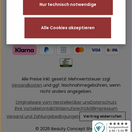
Nur technisch notwendige
Alle Cookies akzeptieren
Alle Preise inkl. gesetzl. Mehrwertsteuer zzgl.
Versandkosten
und ggf. Nachnahmegebühren, wenn
nicht anders angegeben.
Originalware vom Hersteller
Über uns
Datenschutz
Ihre Vorteile
Kontakt
Widerrufsrecht
AGB
Impressum
Versand und Zahlungsbedingungen
Vertrag widerrufen
© 2026 Beauty Concept Shop