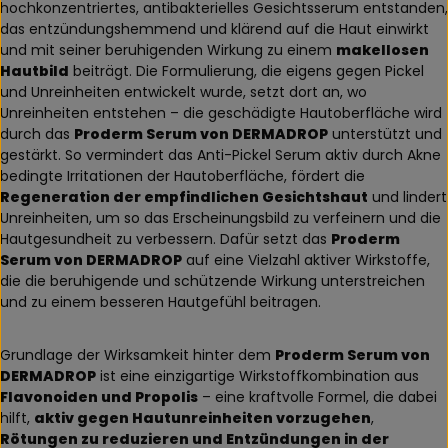
hochkonzentriertes, antibakterielles Gesichtsserum entstanden,
das entzündungshemmend und klärend auf die Haut einwirkt
und mit seiner beruhigenden Wirkung zu einem
makellosen
Hautbild
beiträgt. Die Formulierung, die eigens gegen Pickel
und Unreinheiten entwickelt wurde, setzt dort an, wo
Unreinheiten entstehen – die geschädigte Hautoberfläche wird
durch das
Proderm Serum von DERMADROP
unterstützt und
gestärkt. So vermindert das Anti-Pickel Serum aktiv durch Akne
bedingte Irritationen der Hautoberfläche, fördert die
Regeneration der empfindlichen Gesichtshaut
und lindert
Unreinheiten, um so das Erscheinungsbild zu verfeinern und die
Hautgesundheit zu verbessern. Dafür setzt das
Proderm
Serum von DERMADROP
auf eine Vielzahl aktiver Wirkstoffe,
die die beruhigende und schützende Wirkung unterstreichen
und zu einem besseren Hautgefühl beitragen.
Grundlage der Wirksamkeit hinter dem
Proderm Serum von
DERMADROP
ist eine einzigartige Wirkstoffkombination aus
Flavonoiden und Propolis
– eine kraftvolle Formel, die dabei
hilft,
aktiv gegen Hautunreinheiten vorzugehen
,
Rötungen zu reduzieren und Entzündungen in der