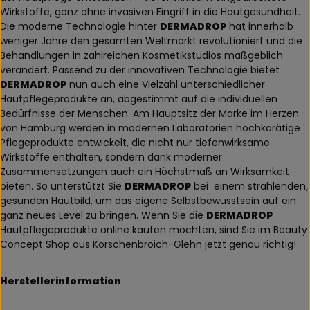
Wirkstoffe, ganz ohne invasiven Eingriff in die Hautgesundheit.
Die moderne Technologie hinter
DERMADROP
hat innerhalb
weniger Jahre den gesamten Weltmarkt revolutioniert und die
Behandlungen in zahlreichen Kosmetikstudios maßgeblich
verändert. Passend zu der innovativen Technologie bietet
DERMADROP
nun auch eine Vielzahl unterschiedlicher
Hautpflegeprodukte an, abgestimmt auf die individuellen
Bedürfnisse der Menschen. Am Hauptsitz der Marke im Herzen
von Hamburg werden in modernen Laboratorien hochkarätige
Pflegeprodukte entwickelt, die nicht nur tiefenwirksame
Wirkstoffe enthalten, sondern dank moderner
Zusammensetzungen auch ein Höchstmaß an Wirksamkeit
bieten. So unterstützt Sie
DERMADROP
bei
einem strahlenden,
gesunden Hautbild, um das eigene Selbstbewusstsein auf ein
ganz neues Level zu bringen. Wenn Sie die
DERMADROP
Hautpflegeprodukte online kaufen möchten, sind Sie im Beauty
Concept Shop aus Korschenbroich-Glehn jetzt genau richtig!
Herstellerinformation
: