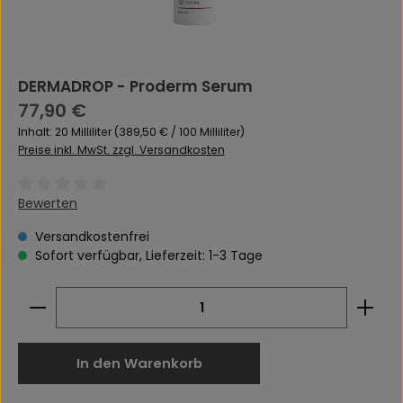
DERMADROP - Proderm Serum
Regulärer Preis:
77,90 €
Inhalt:
20 Milliliter
(389,50 € / 100 Milliliter)
Preise inkl. MwSt. zzgl. Versandkosten
Durchschnittliche Bewertung von 0 von 5 Sternen
Bewerten
Versandkostenfrei
Sofort verfügbar, Lieferzeit: 1-3 Tage
Produkt Anzahl: Gib den gewünschten Wert ein 
In den Warenkorb