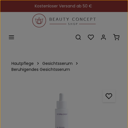
Kostenloser Versand ab 50 €
Zum Hauptinhalt springen
Du hast 0 Produkt
Ware
Hautpflege
Gesichtsserum
Beruhigendes Gesichtsserum
Bildergalerie überspringen