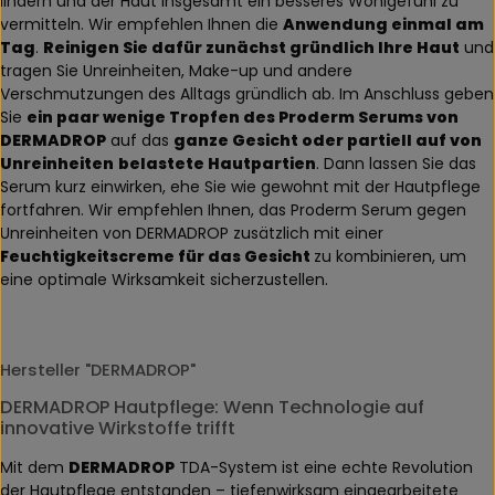
lindern und der Haut insgesamt ein besseres Wohlgefühl zu
vermitteln. Wir empfehlen Ihnen die
Anwendung einmal am
Tag
.
Reinigen Sie dafür zunächst gründlich Ihre Haut
und
tragen Sie Unreinheiten, Make-up und andere
Verschmutzungen des Alltags gründlich ab. Im Anschluss geben
Sie
ein paar wenige Tropfen des Proderm Serums von
DERMADROP
auf das
ganze Gesicht oder partiell auf von
Unreinheiten
belastete Hautpartien
. Dann lassen Sie das
Serum kurz einwirken, ehe Sie wie gewohnt mit der Hautpflege
fortfahren. Wir empfehlen Ihnen, das Proderm Serum gegen
Unreinheiten von DERMADROP zusätzlich mit einer
Feuchtigkeitscreme für das Gesicht
zu kombinieren, um
eine optimale Wirksamkeit sicherzustellen.
Hersteller "DERMADROP"
DERMADROP Hautpflege: Wenn Technologie auf
innovative Wirkstoffe trifft
Mit dem
DERMADROP
TDA-System ist eine echte Revolution
der Hautpflege entstanden – tiefenwirksam eingearbeitete