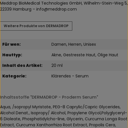
Meddrop BioMedical Technologies GmbH, Wilhelm-Stein-Weg 5,
22339 Hamburg – info@meddrop.com
Weitere Produkte von DERMADROP
Für wen:
Damen, Herren, Unisex
Hauttyp:
Akne, Gestresste Haut, Ölige Haut
Inhalt des Artikel:
20 ml
Kategorie:
Klärendes - Serum
Inhaltsstoffe "DERMADROP - Proderm Serum"
Aqua, /sopropyl Myristate, PEG-8 Caprylic/Capric Glycerides,
Alcohol Denat., Isopropy/ Alcohol, Propylene Glycol,Polyglyceryl-
6 Dioleate, Phosphatidylcho-line, Glycerin, Curcuma Longa Root
Extract, Curcuma Xanthorrhiza Root Extract, Propolis Cera,