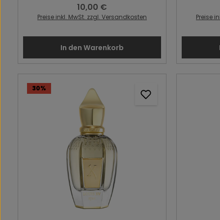
10,00 €
Regulärer Preis:
Preise inkl. MwSt. zzgl. Versandkosten
Preise i
In den Warenkorb
30
%