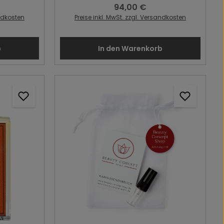
94,00 €
s:
Regulärer Preis:
andkosten
Preise inkl. MwSt. zzgl. Versandkosten
b
In den Warenkorb