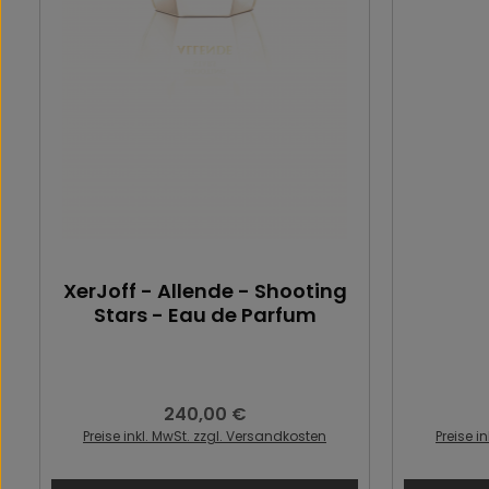
XerJoff - Allende - Shooting
Stars - Eau de Parfum
240,00 €
Regulärer Preis:
Preise inkl. MwSt. zzgl. Versandkosten
Preise i