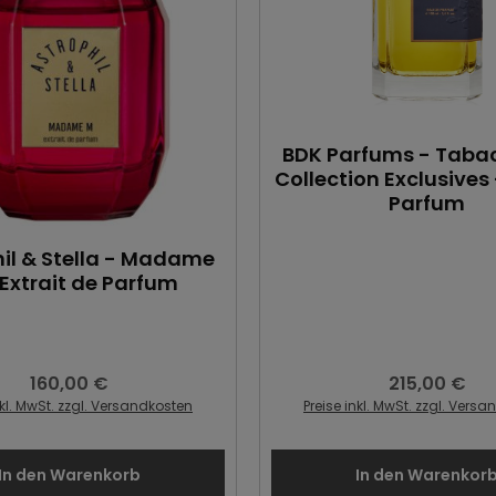
BDK Parfums - Tabac
Collection Exclusives
Parfum
il & Stella - Madame
 Extrait de Parfum
160,00 €
215,00 €
Regulärer Preis:
Regulärer Preis
nkl. MwSt. zzgl. Versandkosten
Preise inkl. MwSt. zzgl. Vers
In den Warenkorb
In den Warenkor