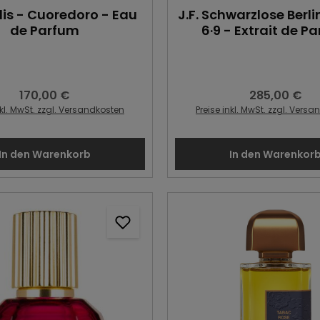
is - Cuoredoro - Eau
J.F. Schwarzlose Berli
de Parfum
6·9 - Extrait de P
170,00 €
285,00 €
Regulärer Preis:
Regulärer Preis
nkl. MwSt. zzgl. Versandkosten
Preise inkl. MwSt. zzgl. Vers
In den Warenkorb
In den Warenkor