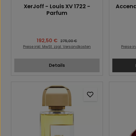
XerJoff - Louis XV 1722 -
Accend
Parfum
192,50 €
Verkaufspreis:
Regulärer Preis:
275,00 €
Preise inkl. MwSt. zzgl. Versandkosten
Preise i
Details