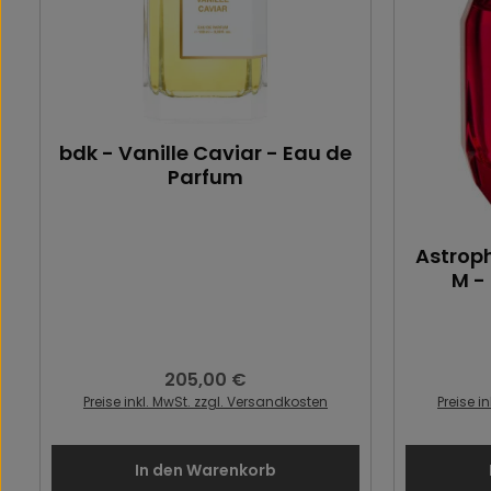
bdk - Vanille Caviar - Eau de
Parfum
Astroph
M -
205,00 €
Regulärer Preis:
Preise inkl. MwSt. zzgl. Versandkosten
Preise i
In den Warenkorb