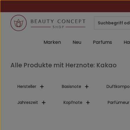
m Hauptinhalt springen
Zur Suche springen
Zur Hauptnavigation springen
Marken
Neu
Parfums
Ha
Alle Produkte mit Herznote: Kakao
Hersteller
Basisnote
Duftkompos
Jahreszeit
Kopfnote
Parfümeur