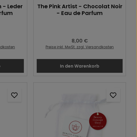
n - Leder
The Pink Artist - Chocolat Noir
arfum
- Eau de Parfum
8,00 €
:
Regulärer Preis:
andkosten
Preise inkl. MwSt. zzgl. Versandkosten
b
In den Warenkorb