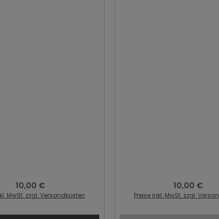
10,00 €
10,00 €
Regulärer Preis:
Regulärer Prei
nkl. MwSt. zzgl. Versandkosten
Preise inkl. MwSt. zzgl. Vers