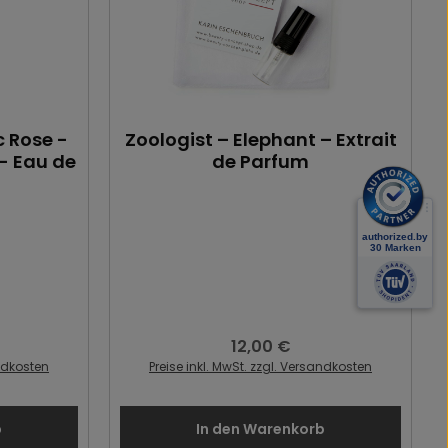
 Rose -
Zoologist – Elephant – Extrait
 - Eau de
de Parfum
12,00 €
:
Regulärer Preis:
andkosten
Preise inkl. MwSt. zzgl. Versandkosten
b
In den Warenkorb