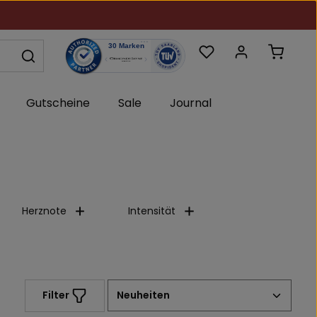
Du hast 0 Produkte au
Warenk
Gutscheine
Sale
Journal
Herznote
Intensität
Filter