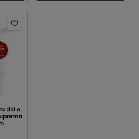
he Bewertung von 5 von 5 Sternen
za delle
 Suprema
um